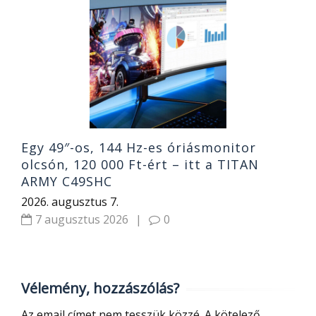
N
á
T
2
Egy 49″-os, 144 Hz-es óriásmonitor
olcsón, 120 000 Ft-ért – itt a TITAN
ARMY C49SHC
2026. augusztus 7.
7 augusztus 2026
|
0
Vélemény, hozzászólás?
Az email címet nem tesszük közzé.
A kötelező