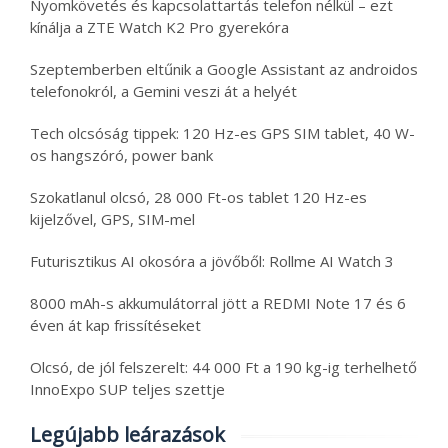
Nyomkövetés és kapcsolattartás telefon nélkül – ezt
kínálja a ZTE Watch K2 Pro gyerekóra
Szeptemberben eltűnik a Google Assistant az androidos
telefonokról, a Gemini veszi át a helyét
Tech olcsóság tippek: 120 Hz-es GPS SIM tablet, 40 W-
os hangszóró, power bank
Szokatlanul olcsó, 28 000 Ft-os tablet 120 Hz-es
kijelzővel, GPS, SIM-mel
Futurisztikus AI okosóra a jövőből: Rollme AI Watch 3
8000 mAh-s akkumulátorral jött a REDMI Note 17 és 6
éven át kap frissítéseket
Olcsó, de jól felszerelt: 44 000 Ft a 190 kg-ig terhelhető
InnoExpo SUP teljes szettje
Legújabb leárazások