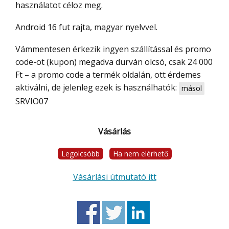
használatot céloz meg.
Android 16 fut rajta, magyar nyelvvel.
Vámmentesen érkezik ingyen szállítással és promo
code-ot (kupon) megadva durván olcsó, csak 24 000
Ft – a promo code a termék oldalán, ott érdemes
aktiválni, de jelenleg ezek is használhatók:
másol
SRVIO07
Vásárlás
Legolcsóbb
Ha nem elérhető
Vásárlási útmutató itt