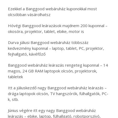
Ezekkel a Banggood webáruház kuponokkal most
olcsóbban vásárolhatsz
Hóvégi Banggood leárazások majdnem 200 kuponnal –
okosóra, projektor, tablet, ebike, motor is
Durva júliusi Banggood webáruház többszáz
kedvezmény kuponnal – laptop, tablet, PC, projektor,
fejhallgató, kávéfőző
Banggood webáruház leárazás rengeteg kuponnal – 14
magos, 24 GB RAM laptopok olcsón, projektorok,
tabletek
Itt a júliuskezdő nagy Banggood webáruház leárazás –
drága laptopok olcsón, TV hangszórók, fülhallgatók, PC-
k, stb.
Június végére itt egy nagy Banggood webáruház
leárazás – ebike, laptop, fülhallgató, robotporszívó,