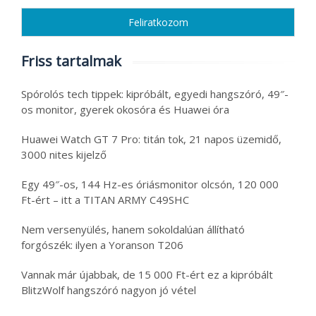
Friss tartalmak
Spórolós tech tippek: kipróbált, egyedi hangszóró, 49″-
os monitor, gyerek okosóra és Huawei óra
Huawei Watch GT 7 Pro: titán tok, 21 napos üzemidő,
3000 nites kijelző
Egy 49″-os, 144 Hz-es óriásmonitor olcsón, 120 000
Ft-ért – itt a TITAN ARMY C49SHC
Nem versenyülés, hanem sokoldalúan állítható
forgószék: ilyen a Yoranson T206
Vannak már újabbak, de 15 000 Ft-ért ez a kipróbált
BlitzWolf hangszóró nagyon jó vétel