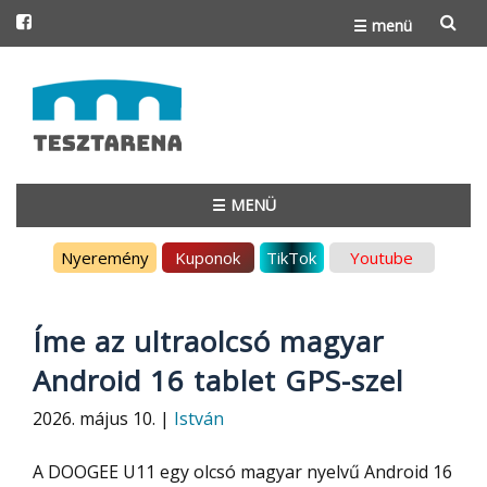
☰ menü
Skip
to
content
☰ MENÜ
Skip
Nyeremény
Kuponok
TikTok
Youtube
to
content
Íme az ultraolcsó magyar
Android 16 tablet GPS-szel
2026. május 10. |
István
A DOOGEE U11 egy olcsó magyar nyelvű Android 16