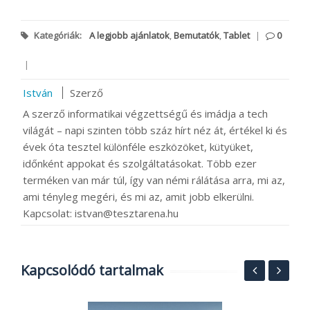
Kategóriák:
A legjobb ajánlatok
,
Bemutatók
,
Tablet
|
0
|
István
Szerző
A szerző informatikai végzettségű és imádja a tech
világát – napi szinten több száz hírt néz át, értékel ki és
évek óta tesztel különféle eszközöket, kütyüket,
időnként appokat és szolgáltatásokat. Több ezer
terméken van már túl, így van némi rálátása arra, mi az,
ami tényleg megéri, és mi az, amit jobb elkerülni.
Kapcsolat: istvan@tesztarena.hu
Kapcsolódó tartalmak