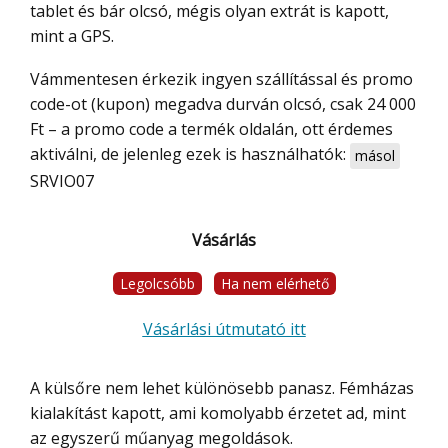
tablet és bár olcsó, mégis olyan extrát is kapott,
mint a GPS.
Vámmentesen érkezik ingyen szállítással és promo
code-ot (kupon) megadva durván olcsó, csak 24 000
Ft – a promo code a termék oldalán, ott érdemes
aktiválni, de jelenleg ezek is használhatók:
másol
SRVIO07
Vásárlás
Legolcsóbb
Ha nem elérhető
Vásárlási útmutató itt
A külsőre nem lehet különösebb panasz. Fémházas
kialakítást kapott, ami komolyabb érzetet ad, mint
az egyszerű műanyag megoldások.