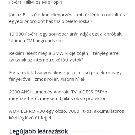
Ft-ért: HillMiles MilePop 1
Jön az EU-s életkor-ellenőrzés – mi történik a rootolt és
egyedi Androidot használó telefonokkal?
19 000 Ft-ért, egy soundbar árán adják ezt a kipróbált
Ultimea TV hangrendszert
Reklám jelent meg a BMW-k kijelzőjén – tényleg erre
tartanak az internetre kötött autók?
Friss tech: látványos okos kijelző, olcsó projektor nagy
fényerővel, izmos roller, Xiaomi hírek
2200 ANSI Lumen és Android TV: a DESS C5Pro
megfizethető, mégsem tipikus olcsó projektor
A DRILLPRO P30 egy olcsó, 7000 Ft-os, akkumulátoros
kézi légfúvó öt fejjel
Legújabb leárazások