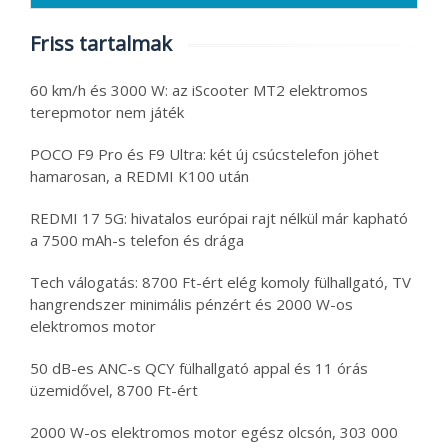
Friss tartalmak
60 km/h és 3000 W: az iScooter MT2 elektromos
terepmotor nem játék
POCO F9 Pro és F9 Ultra: két új csúcstelefon jöhet
hamarosan, a REDMI K100 után
REDMI 17 5G: hivatalos európai rajt nélkül már kapható
a 7500 mAh-s telefon és drága
Tech válogatás: 8700 Ft-ért elég komoly fülhallgató, TV
hangrendszer minimális pénzért és 2000 W-os
elektromos motor
50 dB-es ANC-s QCY fülhallgató appal és 11 órás
üzemidővel, 8700 Ft-ért
2000 W-os elektromos motor egész olcsón, 303 000