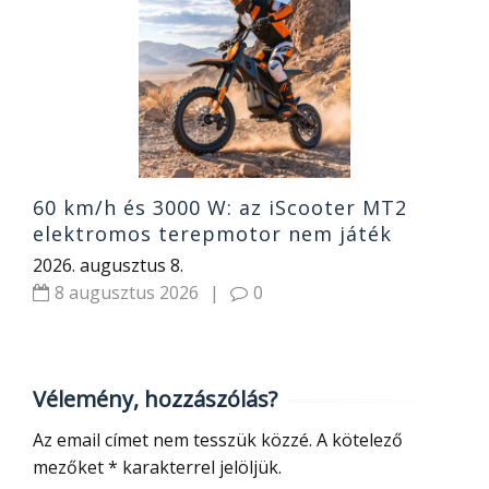
1
2
60 km/h és 3000 W: az iScooter MT2
elektromos terepmotor nem játék
2026. augusztus 8.
8 augusztus 2026
|
0
Vélemény, hozzászólás?
Az email címet nem tesszük közzé.
A kötelező
mezőket
*
karakterrel jelöljük.