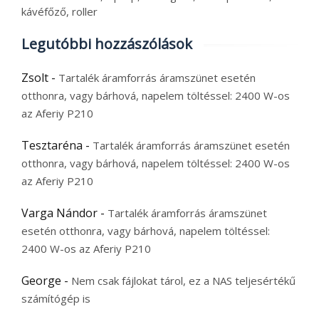
kávéfőző, roller
Legutóbbi hozzászólások
Zsolt
-
Tartalék áramforrás áramszünet esetén
otthonra, vagy bárhová, napelem töltéssel: 2400 W-os
az Aferiy P210
Tesztaréna
-
Tartalék áramforrás áramszünet esetén
otthonra, vagy bárhová, napelem töltéssel: 2400 W-os
az Aferiy P210
Varga Nándor
-
Tartalék áramforrás áramszünet
esetén otthonra, vagy bárhová, napelem töltéssel:
2400 W-os az Aferiy P210
George
-
Nem csak fájlokat tárol, ez a NAS teljesértékű
számítógép is