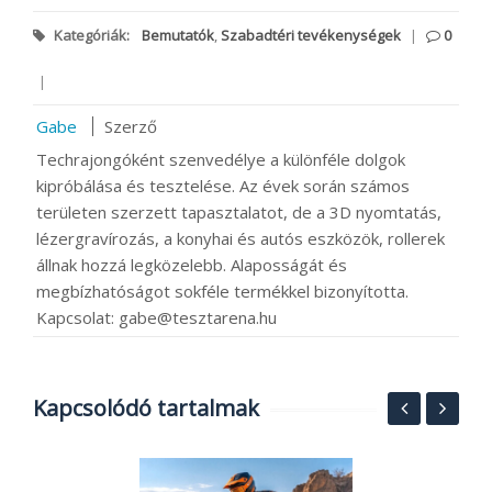
Kategóriák:
Bemutatók
,
Szabadtéri tevékenységek
|
0
|
Gabe
Szerző
Techrajongóként szenvedélye a különféle dolgok
kipróbálása és tesztelése. Az évek során számos
területen szerzett tapasztalatot, de a 3D nyomtatás,
lézergravírozás, a konyhai és autós eszközök, rollerek
állnak hozzá legközelebb. Alaposságát és
megbízhatóságot sokféle termékkel bizonyította.
Kapcsolat: gabe@tesztarena.hu
Kapcsolódó tartalmak
5