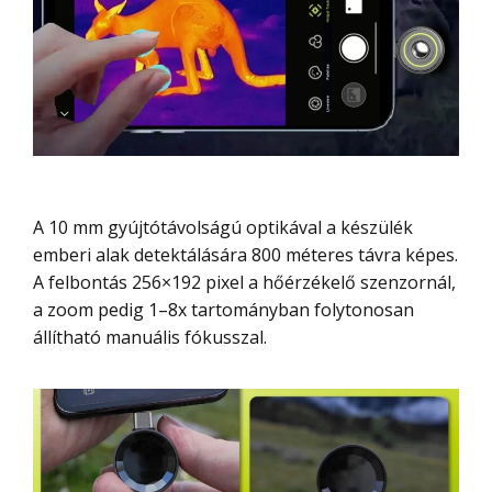
A 10 mm gyújtótávolságú optikával a készülék
emberi alak detektálására 800 méteres távra képes.
A felbontás 256×192 pixel a hőérzékelő szenzornál,
a zoom pedig 1–8x tartományban folytonosan
állítható manuális fókusszal.