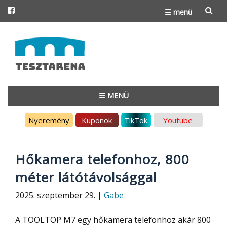
☰ menü
Skip
to
content
☰ MENÜ
Skip
Nyeremény
Kuponok
TikTok
Youtube
to
content
Hőkamera telefonhoz, 800
méter látótávolsággal
2025. szeptember 29. |
Gabe
A TOOLTOP M7 egy hőkamera telefonhoz akár 800