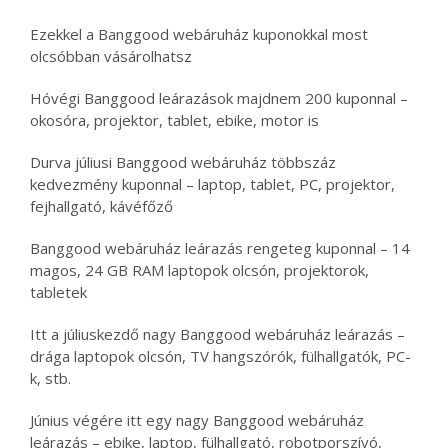
Ezekkel a Banggood webáruház kuponokkal most
olcsóbban vásárolhatsz
Hóvégi Banggood leárazások majdnem 200 kuponnal –
okosóra, projektor, tablet, ebike, motor is
Durva júliusi Banggood webáruház többszáz
kedvezmény kuponnal – laptop, tablet, PC, projektor,
fejhallgató, kávéfőző
Banggood webáruház leárazás rengeteg kuponnal – 14
magos, 24 GB RAM laptopok olcsón, projektorok,
tabletek
Itt a júliuskezdő nagy Banggood webáruház leárazás –
drága laptopok olcsón, TV hangszórók, fülhallgatók, PC-
k, stb.
Június végére itt egy nagy Banggood webáruház
leárazás – ebike, laptop, fülhallgató, robotporszívó,