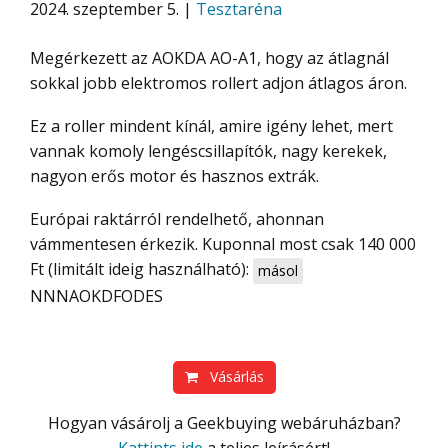
2024. szeptember 5. |
Tesztaréna
Megérkezett az AOKDA AO-A1, hogy az átlagnál
sokkal jobb elektromos rollert adjon átlagos áron.
Ez a roller mindent kínál, amire igény lehet, mert
vannak komoly lengéscsillapítók, nagy kerekek,
nagyon erős motor és hasznos extrák.
Európai raktárról rendelhető, ahonnan
vámmentesen érkezik. Kuponnal most csak 140 000
Ft (limitált ideig használható):
másol
NNNAOKDFODES
Vásárlás
Hogyan vásárolj a Geekbuying webáruházban?
Kattints ide
a teljes leírásért!