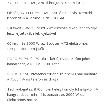
7700 Ft-ért LDAC, ANC fülhallgató, Xiaomi hírek
Olcsón, 7700 Ft-ért LDAC, ANC és 10 órás üzemidő:
kipróbáltuk a realme Buds T200-at
Blitzwolf BW-S35 teszt – az eszközeid kedvenc töltője
lesz rejtett kábellel, kijelzővel
60 km/h és 3000 W: az iScooter MT2 elektromos
terepmotor nem játék
POCO F9 Pro és F9 Ultra: két új csúcstelefon jöhet
hamarosan, a REDMI K100 után
REDMI 17 5G: hivatalos európai rajt nélkül már kapható
a 7500 mAh-s telefon és drága
Tech válogatás: 8700 Ft-ért elég komoly fülhallgató, TV
hangrendszer minimális pénzért és 2000 W-os
elektromos motor