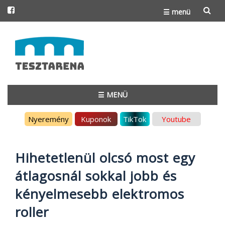
☰ menü
Skip
to
content
☰ MENÜ
Skip
Nyeremény
Kuponok
TikTok
Youtube
to
content
Hihetetlenül olcsó most egy
átlagosnál sokkal jobb és
kényelmesebb elektromos
roller