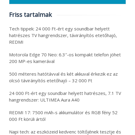
Friss tartalmak
Tech tippek: 24 000 Ft-ért egy soundbar helyett
hatrészes TV hangrendszer, távirányítós etetőhajó,
REDMI
Motorola Edge 70 Neo: 6.3″-os kompakt telefon jöhet
200 MP-es kamerával
500 méteres hatótávval és két akkuval érkezik ez az
olcsó távirányítós etetőhajó – 32 000 Ft
24 000 Ft-ért egy soundbar helyett hatrészes, 7.1 TV
hangrendszer: ULTIMEA Aura A40
REDMI 17: 7500 mAh-s akkumulátor és RGB fény 52
000 Ft körüli ártól
Napi tech: az eszközeid kedvenc töltőjének tesztje és