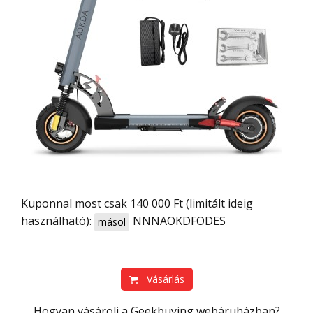
Kuponnal most csak 140 000 Ft (limitált ideig
használható):
NNNAOKDFODES
másol
Vásárlás
Hogyan vásárolj a Geekbuying webáruházban?