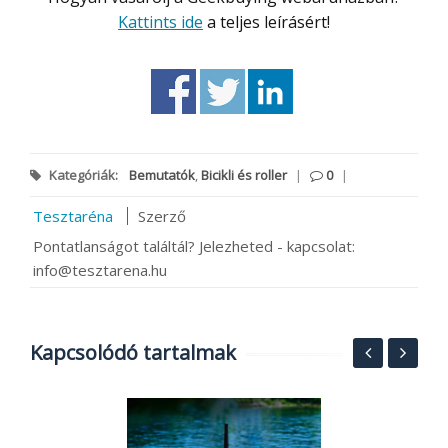
Kattints ide
a teljes leírásért!
Kategóriák:
Bemutatók
,
Bicikli és roller
|
0
|
Tesztaréna
Szerző
Pontatlanságot találtál? Jelezheted - kapcsolat:
info@tesztarena.hu
Kapcsolódó tartalmak
S
6