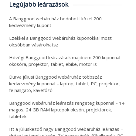
Legújabb leárazások
A Banggood webáruház bedobott közel 200
kedvezmény kupont
Ezekkel a Banggood webáruház kuponokkal most
olcsóbban vásárolhatsz
Hóvégi Banggood leárazások majdnem 200 kuponnal –
okosóra, projektor, tablet, ebike, motor is
Durva júliusi Banggood webáruház többszáz
kedvezmény kuponnal – laptop, tablet, PC, projektor,
fejhallgató, kávéfőző
Banggood webáruház leárazás rengeteg kuponnal – 14
magos, 24 GB RAM laptopok olcsón, projektorok,
tabletek
Itt a júliuskezdő nagy Banggood webáruház leárazás –
drága laptopok olcsón, TV hangszórók, fülhallgatók, PC-