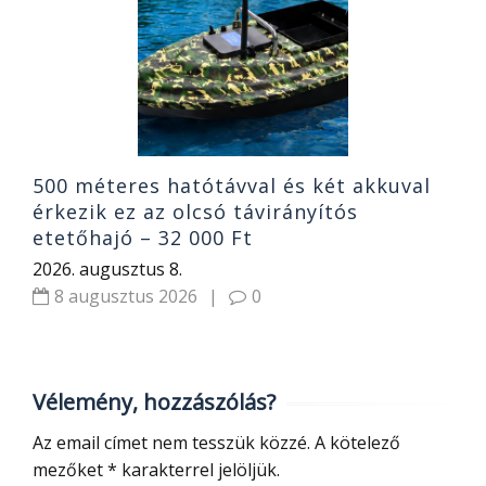
e
2
500 méteres hatótávval és két akkuval
érkezik ez az olcsó távirányítós
etetőhajó – 32 000 Ft
2026. augusztus 8.
8 augusztus 2026
|
0
Vélemény, hozzászólás?
Az email címet nem tesszük közzé.
A kötelező
mezőket
*
karakterrel jelöljük.