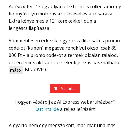
Az iScooter i12 egy olyan elektromos roller, ami egy
könnyűsúlyú motor is az ülésével és a kosarával.
Extra kényelmes a 12″ kerekekkel, dupla
lengéscsillapítással
Vámmentesen érkezik ingyen szállítással és promo
code-ot (kupon) megadva rendkívül olcsó, csak 85
000 Ft – a promo code-ot a termék oldalán találod,
ott érdemes aktiválni, de jelenleg ez is használható:
BF279VIO
másol
Vásárlás
Hogyan vásárolj az AliExpress webáruházban?
Kattints ide
a teljes leírásért!
A gyártó nem egy megszokott, már-már unalmas