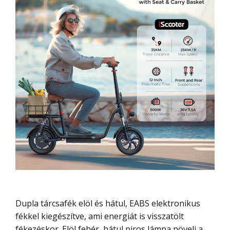
Dupla tárcsafék elöl és hátul, EABS elektronikus
fékkel kiegészítve, ami energiát is visszatölt
fékezéskor. Elöl fehér, hátul piros lámpa növeli a