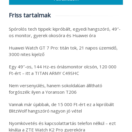
Friss tartalmak
Spórolós tech tippek: kipróbált, egyedi hangszóró, 49″-
os monitor, gyerek okosóra és Huawei óra
Huawei Watch GT 7 Pro: titán tok, 21 napos üzemidő,
3000 nites kijelző
Egy 49″-os, 144 Hz-es óriásmonitor olcsón, 120 000
Ft-ért – itt a TITAN ARMY C49SHC
Nem versenyülés, hanem sokoldalúan állítható
forgószék: ilyen a Yoranson T206
Vannak már újabbak, de 15 000 Ft-ért ez a kipróbált
BlitzWolf hangszóró nagyon jó vétel
Nyomkövetés és kapcsolattartás telefon nélkül – ezt
kínálja a ZTE Watch K2 Pro gyerekóra