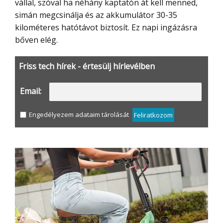
vállal, szóval ha néhány kaptatón át kell menned,
simán megcsinálja és az akkumulátor 30-35
kilométeres hatótávot biztosít. Ez napi ingázásra
bőven elég.
Friss tech hírek - értesülj hírlevélben
Email:
Engedélyezem adataim tárolását
Feliratkozom