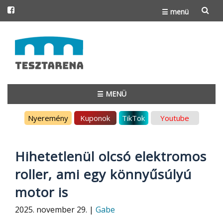
☰ menü
Skip
to
content
☰ MENÜ
Skip
Nyeremény
Kuponok
TikTok
Youtube
to
content
Hihetetlenül olcsó elektromos
roller, ami egy könnyűsúlyú
motor is
2025. november 29. |
Gabe