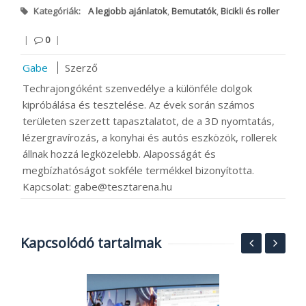
Kategóriák:
A legjobb ajánlatok
,
Bemutatók
,
Bicikli és roller
|
0
|
Gabe
Szerző
Techrajongóként szenvedélye a különféle dolgok
kipróbálása és tesztelése. Az évek során számos
területen szerzett tapasztalatot, de a 3D nyomtatás,
lézergravírozás, a konyhai és autós eszközök, rollerek
állnak hozzá legközelebb. Alaposságát és
megbízhatóságot sokféle termékkel bizonyította.
Kapcsolat: gabe@tesztarena.hu
Kapcsolódó tartalmak
N