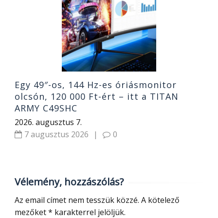
á
T
2
Egy 49″-os, 144 Hz-es óriásmonitor
olcsón, 120 000 Ft-ért – itt a TITAN
ARMY C49SHC
2026. augusztus 7.
7 augusztus 2026
|
0
Vélemény, hozzászólás?
Az email címet nem tesszük közzé.
A kötelező
mezőket
*
karakterrel jelöljük.