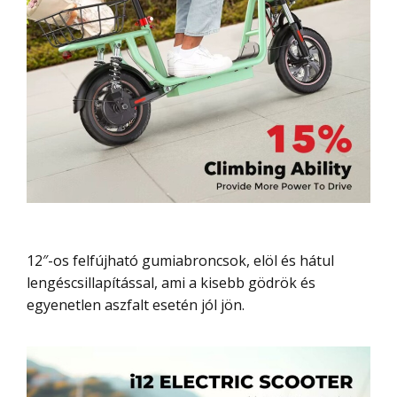
12″-os felfújható gumiabroncsok, elöl és hátul
lengéscsillapítással, ami a kisebb gödrök és
egyenetlen aszfalt esetén jól jön.