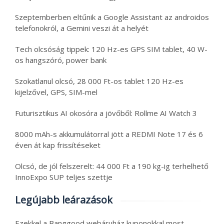
Szeptemberben eltűnik a Google Assistant az androidos
telefonokról, a Gemini veszi át a helyét
Tech olcsóság tippek: 120 Hz-es GPS SIM tablet, 40 W-
os hangszóró, power bank
Szokatlanul olcsó, 28 000 Ft-os tablet 120 Hz-es
kijelzővel, GPS, SIM-mel
Futurisztikus AI okosóra a jövőből: Rollme AI Watch 3
8000 mAh-s akkumulátorral jött a REDMI Note 17 és 6
éven át kap frissítéseket
Olcsó, de jól felszerelt: 44 000 Ft a 190 kg-ig terhelhető
InnoExpo SUP teljes szettje
Legújabb leárazások
Ezekkel a Banggood webáruház kuponokkal most