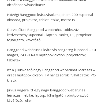
olcsóbban vásárolhatsz
Hóvégi Banggood leárazások majdnem 200 kuponnal –
okosóra, projektor, tablet, ebike, motor is
Durva júliusi Banggood webáruház többszáz
kedvezmény kuponnal – laptop, tablet, PC, projektor,
fejhallgató, kávéfőző
Banggood webáruház leárazás rengeteg kuponnal – 14
magos, 24 GB RAM laptopok olcsón, projektorok,
tabletek
Itt a júliuskezdő nagy Banggood webáruház leárazás –
drága laptopok olcsón, TV hangszórók, fülhallgatók, PC-
k, stb.
Június végére itt egy nagy Banggood webáruház
leárazás – ebike, laptop, fülhallgató, robotporszívó,
kávéfőző, roller