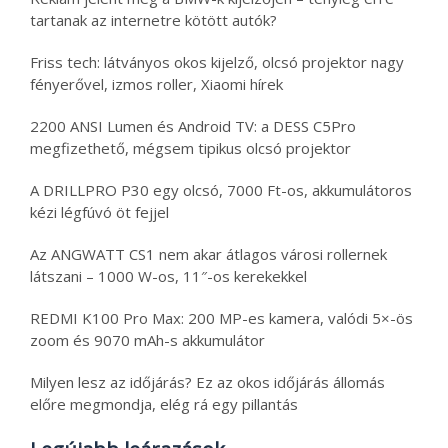
tartanak az internetre kötött autók?
Friss tech: látványos okos kijelző, olcsó projektor nagy
fényerővel, izmos roller, Xiaomi hírek
2200 ANSI Lumen és Android TV: a DESS C5Pro
megfizethető, mégsem tipikus olcsó projektor
A DRILLPRO P30 egy olcsó, 7000 Ft-os, akkumulátoros
kézi légfúvó öt fejjel
Az ANGWATT CS1 nem akar átlagos városi rollernek
látszani – 1000 W-os, 11″-os kerekekkel
REDMI K100 Pro Max: 200 MP-es kamera, valódi 5×-ös
zoom és 9070 mAh-s akkumulátor
Milyen lesz az időjárás? Ez az okos időjárás állomás
előre megmondja, elég rá egy pillantás