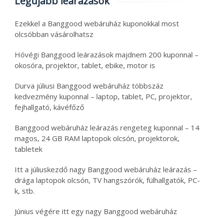
Legújabb leárazások
Ezekkel a Banggood webáruház kuponokkal most
olcsóbban vásárolhatsz
Hóvégi Banggood leárazások majdnem 200 kuponnal –
okosóra, projektor, tablet, ebike, motor is
Durva júliusi Banggood webáruház többszáz
kedvezmény kuponnal – laptop, tablet, PC, projektor,
fejhallgató, kávéfőző
Banggood webáruház leárazás rengeteg kuponnal – 14
magos, 24 GB RAM laptopok olcsón, projektorok,
tabletek
Itt a júliuskezdő nagy Banggood webáruház leárazás –
drága laptopok olcsón, TV hangszórók, fülhallgatók, PC-
k, stb.
Június végére itt egy nagy Banggood webáruház