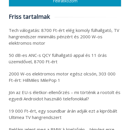
Friss tartalmak
Tech válogatás: 8700 Ft-ért elég komoly fülhallgató, TV
hangrendszer minimális pénzért és 2000 W-os
elektromos motor
50 dB-es ANC-s QCY fülhallgató appal és 11 órás
üzemidővel, 8700 Ft-ért
2000 W-os elektromos motor egész olcsón, 303 000
Ft-ért: HillMiles MilePop 1
Jön az EU-s életkor-ellenőrzés – mi történik a rootolt és
egyedi Androidot használó telefonokkal?
19 000 Ft-ért, egy soundbar árán adják ezt a kipróbált
Ultimea TV hangrendszert
Reklám jelent meg a BMW-k kijelzőjén – tényleg erre