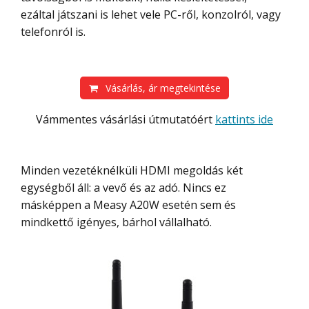
ezáltal játszani is lehet vele PC-ről, konzolról, vagy
telefonról is.
Vásárlás, ár megtekintése
Vámmentes vásárlási útmutatóért
kattints ide
Minden vezetéknélküli HDMI megoldás két
egységből áll: a vevő és az adó. Nincs ez
másképpen a Measy A20W esetén sem és
mindkettő igényes, bárhol vállalható.