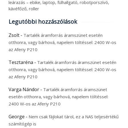
leárazás – ebike, laptop, fülhallgató, robotporszívó,
kávéfőző, roller
Legutóbbi hozzászólások
Zsolt
-
Tartalék áramforrás áramszünet esetén
otthonra, vagy bárhová, napelem töltéssel: 2400 W-os
az Aferiy P210
Tesztaréna
-
Tartalék áramforrás áramszünet esetén
otthonra, vagy bárhová, napelem töltéssel: 2400 W-os
az Aferiy P210
Varga Nándor
-
Tartalék áramforrás áramszünet
esetén otthonra, vagy bárhová, napelem töltéssel:
2400 W-os az Aferiy P210
George
-
Nem csak fájlokat tárol, ez a NAS teljesértékű
számítógép is