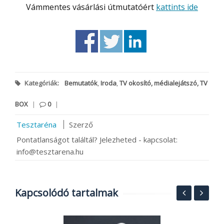
Vámmentes vásárlási útmutatóért
kattints ide
Kategóriák:
Bemutatók
,
Iroda
,
TV okosító, médialejátszó, TV
BOX
|
0
|
Tesztaréna
Szerző
Pontatlanságot találtál? Jelezheted - kapcsolat:
info@tesztarena.hu
Kapcsolódó tartalmak