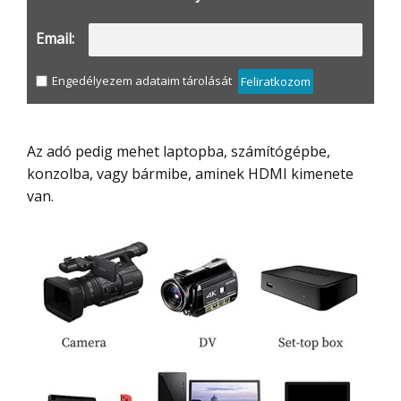
Email:
Engedélyezem adataim tárolását
Feliratkozom
Az adó pedig mehet laptopba, számítógépbe,
konzolba, vagy bármibe, aminek HDMI kimenete
van.