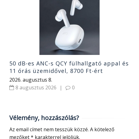
2
g
o
1
2
50 dB-es ANC-s QCY fülhallgató appal és
11 órás üzemidővel, 8700 Ft-ért
2026. augusztus 8.
8 augusztus 2026
|
0
Vélemény, hozzászólás?
Az email címet nem tesszük közzé.
A kötelező
mezőket
*
karakterrel jelöljük.