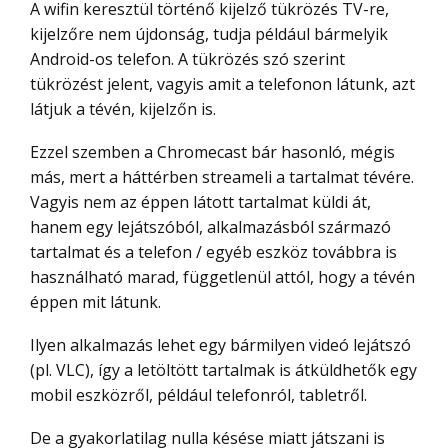
A wifin keresztül történő kijelző tükrözés TV-re,
kijelzőre nem újdonság, tudja például bármelyik
Android-os telefon. A tükrözés szó szerint
tükrözést jelent, vagyis amit a telefonon látunk, azt
látjuk a tévén, kijelzőn is.
Ezzel szemben a Chromecast bár hasonló, mégis
más, mert a háttérben streameli a tartalmat tévére.
Vagyis nem az éppen látott tartalmat küldi át,
hanem egy lejátszóból, alkalmazásból származó
tartalmat és a telefon / egyéb eszköz továbbra is
használható marad, függetlenül attól, hogy a tévén
éppen mit látunk.
Ilyen alkalmazás lehet egy bármilyen videó lejátszó
(pl. VLC), így a letöltött tartalmak is átküldhetők egy
mobil eszközről, például telefonról, tabletről.
De a gyakorlatilag nulla késése miatt játszani is