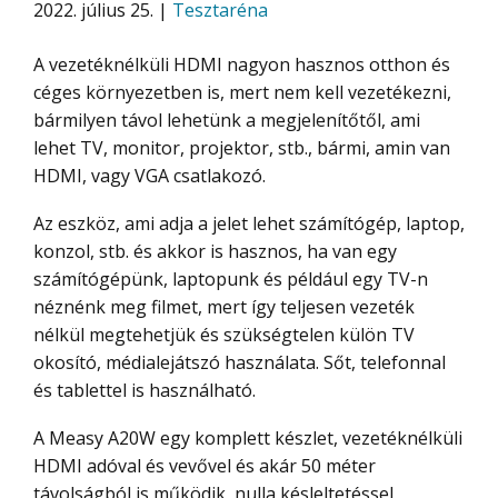
2022. július 25. |
Tesztaréna
A vezetéknélküli HDMI nagyon hasznos otthon és
céges környezetben is, mert nem kell vezetékezni,
bármilyen távol lehetünk a megjelenítőtől, ami
lehet TV, monitor, projektor, stb., bármi, amin van
HDMI, vagy VGA csatlakozó.
Az eszköz, ami adja a jelet lehet számítógép, laptop,
konzol, stb. és akkor is hasznos, ha van egy
számítógépünk, laptopunk és például egy TV-n
néznénk meg filmet, mert így teljesen vezeték
nélkül megtehetjük és szükségtelen külön TV
okosító, médialejátszó használata. Sőt, telefonnal
és tablettel is használható.
A Measy A20W egy komplett készlet, vezetéknélküli
HDMI adóval és vevővel és akár 50 méter
távolságból is működik, nulla késleltetéssel,