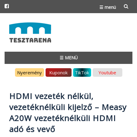
☰ menü
Skip
to
content
☰ MENÜ
Skip
Nyeremény
Kuponok
TikTok
Youtube
to
content
HDMI vezeték nélkül,
vezetéknélküli kijelző – Measy
A20W vezetéknélküli HDMI
adó és vevő