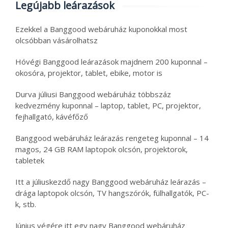
Legújabb leárazások
Ezekkel a Banggood webáruház kuponokkal most
olcsóbban vásárolhatsz
Hóvégi Banggood leárazások majdnem 200 kuponnal –
okosóra, projektor, tablet, ebike, motor is
Durva júliusi Banggood webáruház többszáz
kedvezmény kuponnal – laptop, tablet, PC, projektor,
fejhallgató, kávéfőző
Banggood webáruház leárazás rengeteg kuponnal – 14
magos, 24 GB RAM laptopok olcsón, projektorok,
tabletek
Itt a júliuskezdő nagy Banggood webáruház leárazás –
drága laptopok olcsón, TV hangszórók, fülhallgatók, PC-
k, stb.
Június végére itt egy nagy Banggood webáruház