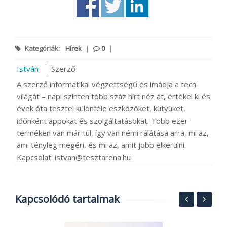
Kategóriák:
Hírek
|
0
|
István
Szerző
A szerző informatikai végzettségű és imádja a tech
világát – napi szinten több száz hírt néz át, értékel ki és
évek óta tesztel különféle eszközöket, kütyüket,
időnként appokat és szolgáltatásokat. Több ezer
terméken van már túl, így van némi rálátása arra, mi az,
ami tényleg megéri, és mi az, amit jobb elkerülni.
Kapcsolat: istvan@tesztarena.hu
Kapcsolódó tartalmak