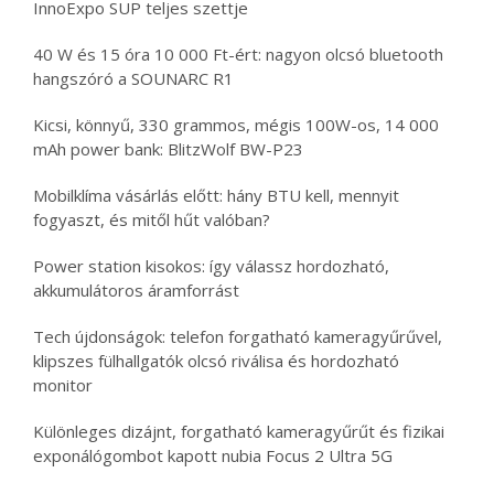
InnoExpo SUP teljes szettje
40 W és 15 óra 10 000 Ft-ért: nagyon olcsó bluetooth
hangszóró a SOUNARC R1
Kicsi, könnyű, 330 grammos, mégis 100W-os, 14 000
mAh power bank: BlitzWolf BW-P23
Mobilklíma vásárlás előtt: hány BTU kell, mennyit
fogyaszt, és mitől hűt valóban?
Power station kisokos: így válassz hordozható,
akkumulátoros áramforrást
Tech újdonságok: telefon forgatható kameragyűrűvel,
klipszes fülhallgatók olcsó riválisa és hordozható
monitor
Különleges dizájnt, forgatható kameragyűrűt és fizikai
exponálógombot kapott nubia Focus 2 Ultra 5G