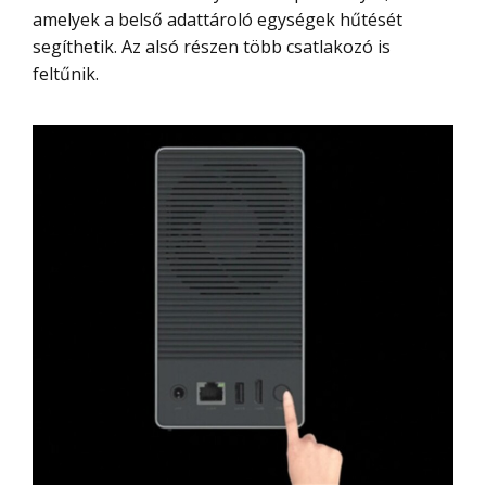
amelyek a belső adattároló egységek hűtését
segíthetik. Az alsó részen több csatlakozó is
feltűnik.