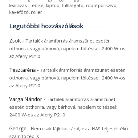
leárazás – ebike, laptop, fülhallgató, robotporszívó,
kávéfőző, roller
Legutóbbi hozzászólások
Zsolt
-
Tartalék áramforrás áramszünet esetén
otthonra, vagy bárhová, napelem töltéssel: 2400 W-os
az Aferiy P210
Tesztaréna
-
Tartalék áramforrás áramszünet esetén
otthonra, vagy bárhová, napelem töltéssel: 2400 W-os
az Aferiy P210
Varga Nándor
-
Tartalék áramforrás áramszünet
esetén otthonra, vagy bárhová, napelem töltéssel:
2400 W-os az Aferiy P210
George
-
Nem csak fájlokat tárol, ez a NAS teljesértékű
számítógép is