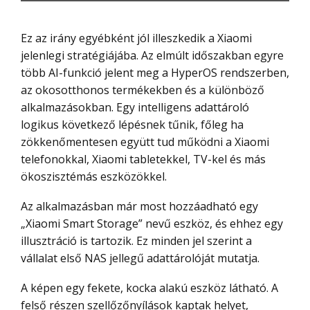
Ez az irány egyébként jól illeszkedik a Xiaomi
jelenlegi stratégiájába. Az elmúlt időszakban egyre
több AI-funkció jelent meg a HyperOS rendszerben,
az okosotthonos termékekben és a különböző
alkalmazásokban. Egy intelligens adattároló
logikus következő lépésnek tűnik, főleg ha
zökkenőmentesen együtt tud működni a Xiaomi
telefonokkal, Xiaomi tabletekkel, TV-kel és más
ökoszisztémás eszközökkel.
Az alkalmazásban már most hozzáadható egy
„Xiaomi Smart Storage” nevű eszköz, és ehhez egy
illusztráció is tartozik. Ez minden jel szerint a
vállalat első NAS jellegű adattárolóját mutatja.
A képen egy fekete, kocka alakú eszköz látható. A
felső részen szellőzőnyílások kaptak helyet,