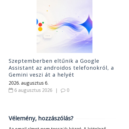
s
8
N
2
Szeptemberben eltűnik a Google
Assistant az androidos telefonokról, a
Gemini veszi át a helyét
2026. augusztus 6.
6 augusztus 2026
|
0
Vélemény, hozzászólás?