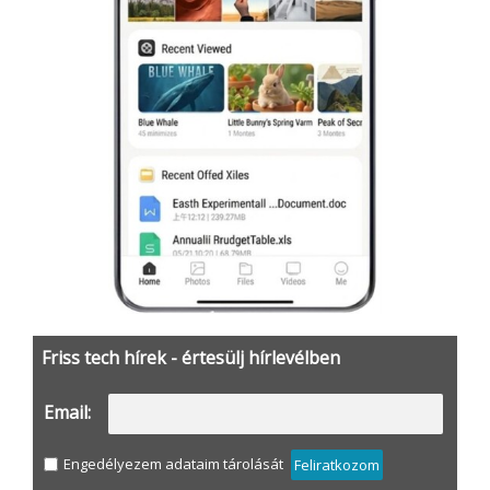
Friss tech hírek - értesülj hírlevélben
Email:
Engedélyezem adataim tárolását
Feliratkozom