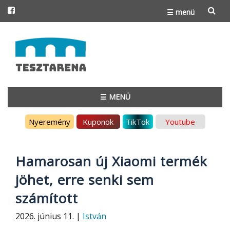
☰ menü
Skip
to
content
☰ MENÜ
Skip
Nyeremény
Kuponok
TikTok
Youtube
to
content
Hamarosan új Xiaomi termék
jöhet, erre senki sem
számított
2026. június 11. |
István