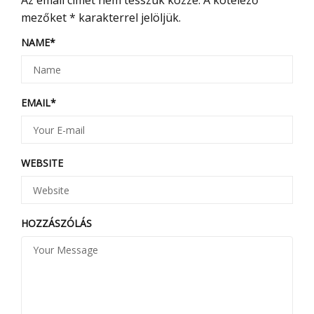
Az email címet nem tesszük közzé.
A kötelező
mezőket
*
karakterrel jelöljük.
NAME
*
EMAIL
*
WEBSITE
HOZZÁSZÓLÁS