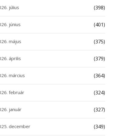
26. július
(398)
26. június
(401)
026. május
(375)
26. április
(379)
026. március
(364)
026. február
(324)
026. január
(327)
025. december
(349)