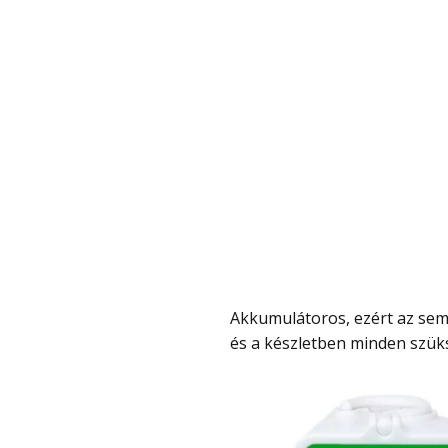
Akkumulátoros, ezért az sem gond, ha valahol áramforrástól távol kell használni
és a készletben minden szüks