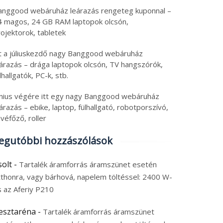
anggood webáruház leárazás rengeteg kuponnal –
4 magos, 24 GB RAM laptopok olcsón,
ojektorok, tabletek
tt a júliuskezdő nagy Banggood webáruház
eárazás – drága laptopok olcsón, TV hangszórók,
lhallgatók, PC-k, stb.
únius végére itt egy nagy Banggood webáruház
árazás – ebike, laptop, fülhallgató, robotporszívó,
véfőző, roller
egutóbbi hozzászólások
solt
-
Tartalék áramforrás áramszünet esetén
tthonra, vagy bárhová, napelem töltéssel: 2400 W-
s az Aferiy P210
esztaréna
-
Tartalék áramforrás áramszünet