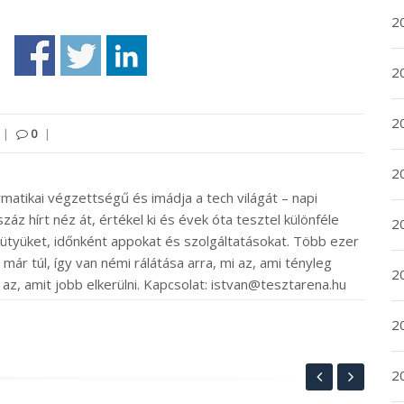
2
2
2
|
0
|
2
rmatikai végzettségű és imádja a tech világát – napi
záz hírt néz át, értékel ki és évek óta tesztel különféle
20
ütyüket, időnként appokat és szolgáltatásokat. Több ezer
ár túl, így van némi rálátása arra, mi az, ami tényleg
20
 az, amit jobb elkerülni. Kapcsolat: istvan@tesztarena.hu
2
20