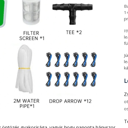
B
1
pr
I
l
fü
J
le
ká
L
Z
o
o
T