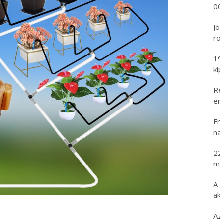
00
Jö
ro
1
k
R
er
Fr
na
2
m
A
ak
A