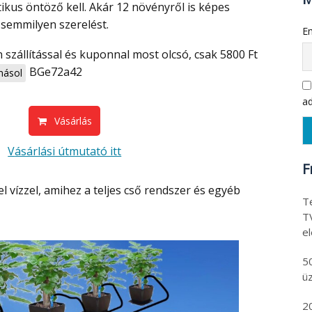
ikus öntöző kell. Akár 12 növényről is képes
semmilyen szerelést.
Em
BGe72a42
ásol
ad
Vásárlás
Vásárlási útmutató itt
F
Te
T
e
5
ü
2