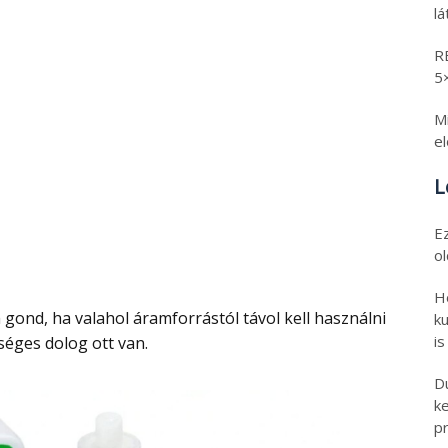
l
R
5
Mi
e
L
E
o
H
ku
is
éges dolog ott van.
D
k
pr