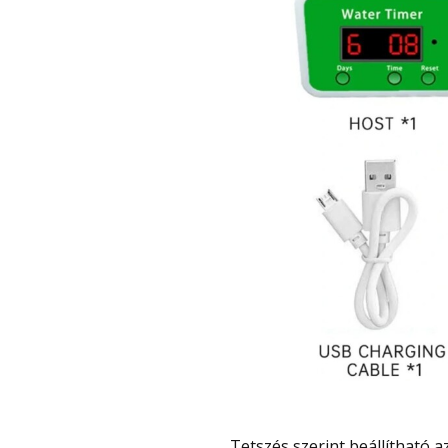
Tetszés szerint beállítható az öntözés gyakorisága, vagyis hogy naponta hányszor