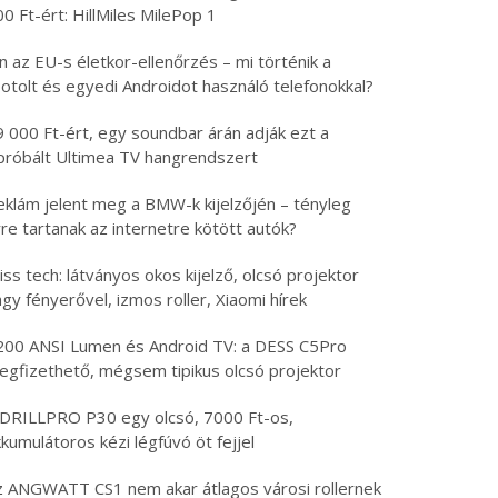
0 Ft-ért: HillMiles MilePop 1
n az EU-s életkor-ellenőrzés – mi történik a
otolt és egyedi Androidot használó telefonokkal?
9 000 Ft-ért, egy soundbar árán adják ezt a
ipróbált Ultimea TV hangrendszert
eklám jelent meg a BMW-k kijelzőjén – tényleg
re tartanak az internetre kötött autók?
iss tech: látványos okos kijelző, olcsó projektor
gy fényerővel, izmos roller, Xiaomi hírek
200 ANSI Lumen és Android TV: a DESS C5Pro
egfizethető, mégsem tipikus olcsó projektor
 DRILLPRO P30 egy olcsó, 7000 Ft-os,
kumulátoros kézi légfúvó öt fejjel
z ANGWATT CS1 nem akar átlagos városi rollernek