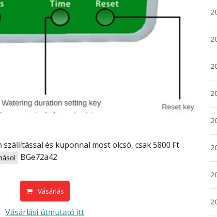
20
20
2
20
2
2
BGe72a42
ásol
2
Vásárlás
2
Vásárlási útmutató itt