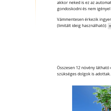
akkor neked is ez az automat
gondoskodni és nem igényel 
Vámmentesen érkezik ingyen szállítással és kuponnal most olcsó, csak 5800 Ft
(limitált ideig használható):
m
Összesen 12 növény látható el vízzel, amihez a teljes cső rendszer és egyéb
szükséges dolgok is adottak.