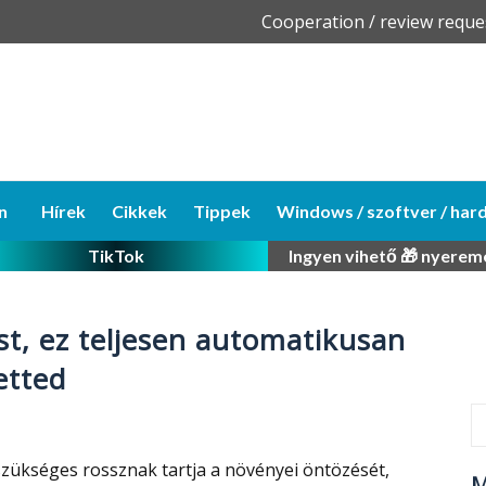
Skip
Cooperation / review reque
to
content
n
Hírek
Cikkek
Tippek
Windows / szoftver / har
TikTok
Ingyen vihető 🎁 nyerem
t, ez teljesen automatikusan
etted
 szükséges rossznak tartja a növényei öntözését,
M