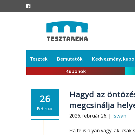
Skip
Tesztek
Bemutatók
Kedvezmény, kupo
to
content
Kuponok
Hagyd az öntözés
26
megcsinálja hely
Február
2026. február 26. |
István
Ha te is olyan vagy, aki csak