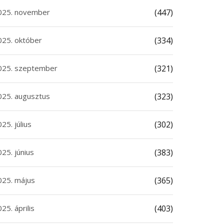
025. november
(447)
025. október
(334)
025. szeptember
(321)
025. augusztus
(323)
25. július
(302)
25. június
(383)
025. május
(365)
25. április
(403)