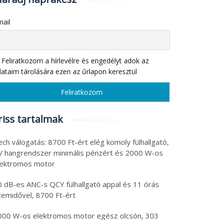
ail
Feliratkozom a hírlevélre és engedélyt adok az
ataim tárolására ezen az űrlapon keresztül
riss tartalmak
ch válogatás: 8700 Ft-ért elég komoly fülhallgató,
V hangrendszer minimális pénzért és 2000 W-os
lektromos motor
0 dB-es ANC-s QCY fülhallgató appal és 11 órás
zemidővel, 8700 Ft-ért
000 W-os elektromos motor egész olcsón, 303