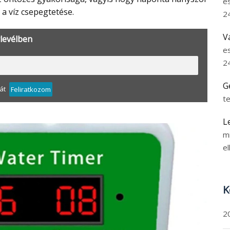
e
 a víz csepegtetése.
2
V
rlevélben
e
2
G
át
Feliratkozom
t
L
m
el
K
2