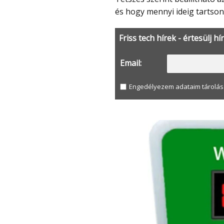
és hogy mennyi ideig tartson
Friss tech hírek - értesülj hí
Email:
Engedélyezem adataim tárolás