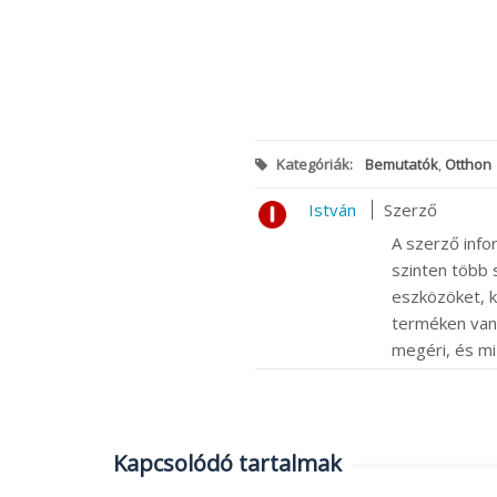
Kategóriák:
Bemutatók
,
Otthon
István
Szerző
A szerző info
szinten több s
eszközöket, k
terméken van m
megéri, és mi
Kapcsolódó tartalmak