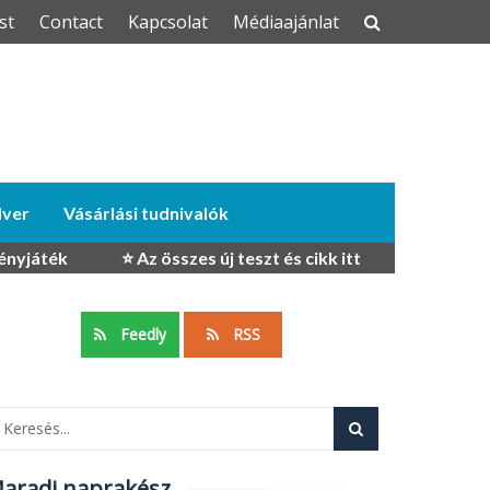
st
Contact
Kapcsolat
Médiaajánlat
dver
Vásárlási tudnivalók
ényjáték
⭐ Az összes új teszt és cikk itt
Feedly
RSS
aradj naprakész