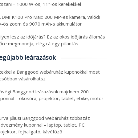
átszani – 1000 W-os, 11″-os kerekekkel
EDMI K100 Pro Max: 200 MP-es kamera, valódi
×-ös zoom és 9070 mAh-s akkumulátor
lyen lesz az időjárás? Ez az okos időjárás állomás
lőre megmondja, elég rá egy pillantás
egújabb leárazások
zekkel a Banggood webáruház kuponokkal most
lcsóbban vásárolhatsz
óvégi Banggood leárazások majdnem 200
ponnal – okosóra, projektor, tablet, ebike, motor
urva júliusi Banggood webáruház többszáz
edvezmény kuponnal – laptop, tablet, PC,
ojektor, fejhallgató, kávéfőző