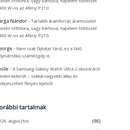
setén otthonra, vagy bárhová, napelem töltéssel:
400 W-os az Aferiy P210
arga Nándor
-
Tartalék áramforrás áramszünet
setén otthonra, vagy bárhová, napelem töltéssel:
400 W-os az Aferiy P210
eorge
-
Nem csak fájlokat tárol, ez a NAS
eljesértékű számítógép is
eslie
-
A Samsung Galaxy Watch Ultra 2 okosóráról
inden kiderült – sokkal nagyobb akku és
képesztően fényes kijelző!
orábbi tartalmak
026. augusztus
(96)