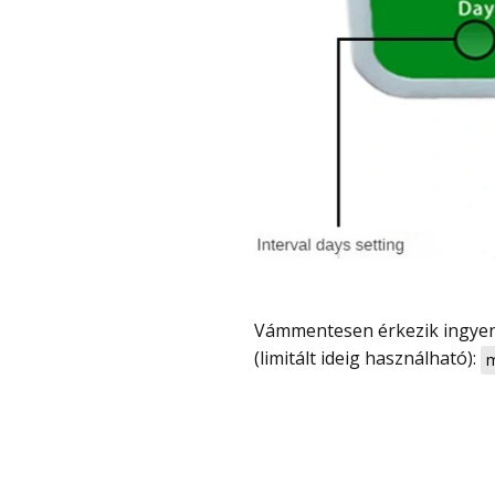
Vámmentesen érkezik ingyen szállítással és kuponnal most olcsó, csak 5800 Ft
(limitált ideig használható):
m