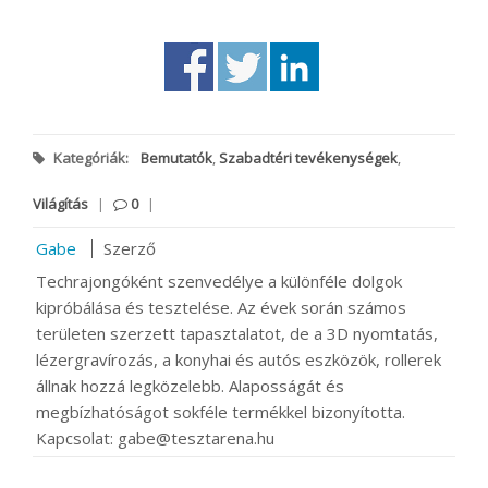
Kategóriák:
Bemutatók
,
Szabadtéri tevékenységek
,
Világítás
|
0
|
Gabe
Szerző
Techrajongóként szenvedélye a különféle dolgok
kipróbálása és tesztelése. Az évek során számos
területen szerzett tapasztalatot, de a 3D nyomtatás,
lézergravírozás, a konyhai és autós eszközök, rollerek
állnak hozzá legközelebb. Alaposságát és
megbízhatóságot sokféle termékkel bizonyította.
Kapcsolat: gabe@tesztarena.hu