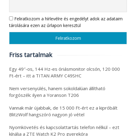
Feliratkozom a hírlevélre és engedélyt adok az adataim
tárolására ezen az űrlapon keresztül
Friss tartalmak
Egy 49″-os, 144 Hz-es óriásmonitor olcsón, 120 000
Ft-ért – itt a TITAN ARMY C49SHC
Nem versenyülés, hanem sokoldalúan állítható
forgószék: ilyen a Yoranson T206
Vannak már újabbak, de 15 000 Ft-ért ez a kipróbált
BlitzWolf hangszóró nagyon jó vétel
Nyomkövetés és kapcsolattartás telefon nélkül – ezt
kínálja a ZTE Watch K2 Pro gyerekóra