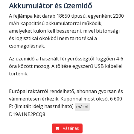
Akkumulátor és üzemidő
A fejlámpa két darab 18650 típusú, egyenként 2200
mAh kapacitású akkumulátorral működik,
amelyeket külön kell beszerezni, mivel biztonsági
és logisztikai okokból nem tartozékai a
csomagolásnak.
Az üzemidő a használt fényerősségtől függően 4-6
óra között mozog. A töltése egyszerű USB kábellel
történik.
Európai raktárról rendelhető, ahonnan gyorsan és
vámmentesen érkezik. Kuponnal most olcsó, 6 600
Ft (limitált ideig használható)
másol
D19A1NE2PCQ8
Vásárlás