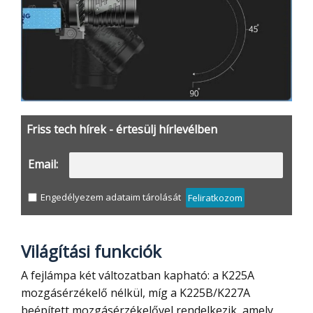
Friss tech hírek - értesülj hírlevélben
Email:
Engedélyezem adataim tárolását
Feliratkozom
Világítási funkciók
A fejlámpa két változatban kapható: a K225A
mozgásérzékelő nélkül, míg a K225B/K227A
beépített mozgásérzékelővel rendelkezik, amely