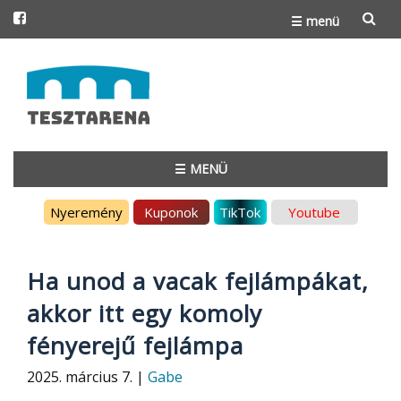
☰ menü
Skip
to
content
☰ MENÜ
Skip
Nyeremény
Kuponok
TikTok
Youtube
to
content
Ha unod a vacak fejlámpákat,
akkor itt egy komoly
fényerejű fejlámpa
2025. március 7. |
Gabe