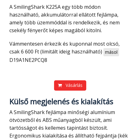
A SmilingShark K225A egy több módon
használható, akkumulátorral ellátott fejlámpa,
amely több üzemmóddal is rendelkezik, és nem
csekély fényerőt képes magából kitolni.
Vámmentesen érkezik és kuponnal most olcsó,
csak 6 600 Ft (limitált ideig használható)
másol
D19A1NE2PCQ8
Vásárlás
Külső megjelenés és kialakítás
A SmilingShark fejlámpa minőségi alumínium
ötvözetből és ABS műanyagból készült, ami
tartósságot és kellemes tapintást biztosít.
Ergonomikus kialakítása és állítható fejpántja (kék