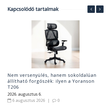
Kapcsolódó tartalmak
N
t
K
2
Nem versenyülés, hanem sokoldalúan
állítható forgószék: ilyen a Yoranson
T206
2026. augusztus 6.
6 augusztus 2026
|
0