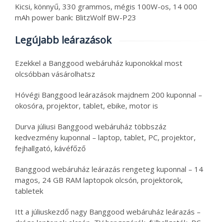
Kicsi, könnyű, 330 grammos, mégis 100W-os, 14 000
mAh power bank: BlitzWolf BW-P23
Legújabb leárazások
Ezekkel a Banggood webáruház kuponokkal most
olcsóbban vásárolhatsz
Hóvégi Banggood leárazások majdnem 200 kuponnal –
okosóra, projektor, tablet, ebike, motor is
Durva júliusi Banggood webáruház többszáz
kedvezmény kuponnal – laptop, tablet, PC, projektor,
fejhallgató, kávéfőző
Banggood webáruház leárazás rengeteg kuponnal – 14
magos, 24 GB RAM laptopok olcsón, projektorok,
tabletek
Itt a júliuskezdő nagy Banggood webáruház leárazás –