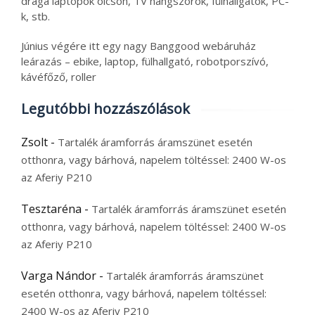
drága laptopok olcsón, TV hangszórók, fülhallgatók, PC-
k, stb.
Június végére itt egy nagy Banggood webáruház
leárazás – ebike, laptop, fülhallgató, robotporszívó,
kávéfőző, roller
Legutóbbi hozzászólások
Zsolt
-
Tartalék áramforrás áramszünet esetén
otthonra, vagy bárhová, napelem töltéssel: 2400 W-os
az Aferiy P210
Tesztaréna
-
Tartalék áramforrás áramszünet esetén
otthonra, vagy bárhová, napelem töltéssel: 2400 W-os
az Aferiy P210
Varga Nándor
-
Tartalék áramforrás áramszünet
esetén otthonra, vagy bárhová, napelem töltéssel:
2400 W-os az Aferiy P210