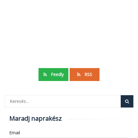
Feedly
RSS
Maradj naprakész
Email