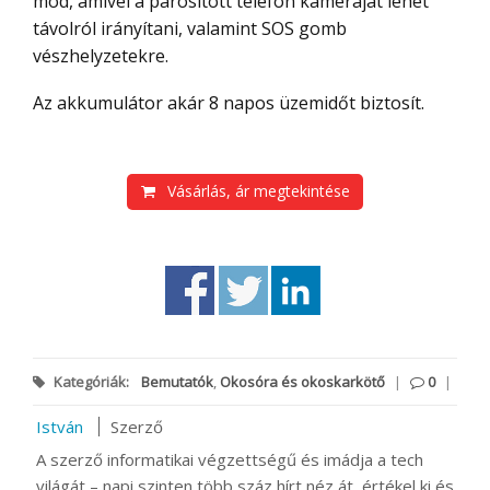
mód, amivel a párosított telefon kameráját lehet
távolról irányítani, valamint SOS gomb
vészhelyzetekre.
Az akkumulátor akár 8 napos üzemidőt biztosít.
Vásárlás, ár megtekintése
Kategóriák:
Bemutatók
,
Okosóra és okoskarkötő
|
0
|
István
Szerző
A szerző informatikai végzettségű és imádja a tech
világát – napi szinten több száz hírt néz át, értékel ki és