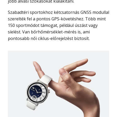
jobb alvási szokásokat kialakítani.
Szabadtéri sportokhoz kétcsatornás GNSS modullal
szerelték fel a pontos GPS-követéshez. Több mint
150 sportmódot támogat, például úszást vagy
síelést. Van bőrhőmérséklet-mérés is, ami
pontosabb női ciklus-előrejelzést biztosít.