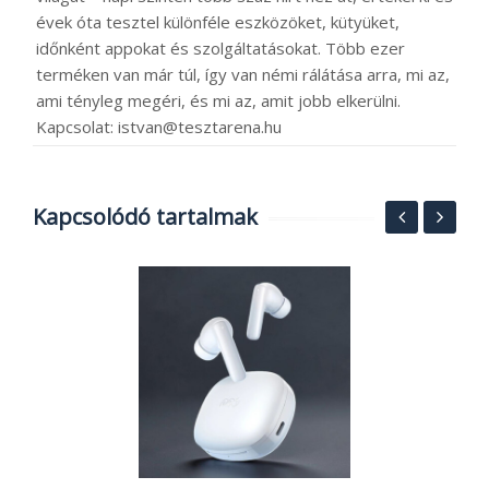
évek óta tesztel különféle eszközöket, kütyüket,
időnként appokat és szolgáltatásokat. Több ezer
terméken van már túl, így van némi rálátása arra, mi az,
ami tényleg megéri, és mi az, amit jobb elkerülni.
Kapcsolat: istvan@tesztarena.hu
Kapcsolódó tartalmak
2
g
o
1
2