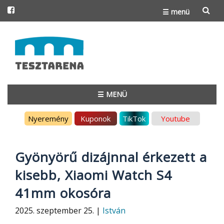
☰ menü
Skip
to
content
☰ MENÜ
Skip
Nyeremény
Kuponok
TikTok
Youtube
to
content
Gyönyörű dizájnnal érkezett a
kisebb, Xiaomi Watch S4
41mm okosóra
2025. szeptember 25. |
István