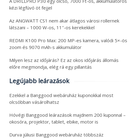
A DRILLPRO P30 egy olcsó, 7000 Ft-os, akkumulátoros
kézi légfúvó öt fejjel
Az ANGWATT CS1 nem akar átlagos városi rollernek
látszani – 1000 W-os, 11″-os kerekekkel
REDMI K100 Pro Max: 200 MP-es kamera, valódi 5×-ös
zoom és 9070 mAh-s akkumulátor
Milyen lesz az időjárás? Ez az okos időjárás állomás
előre megmondja, elég rá egy pillantás
Legújabb leárazások
Ezekkel a Banggood webáruház kuponokkal most
olcsóbban vásárolhatsz
Hóvégi Banggood leárazások majdnem 200 kuponnal –
okosóra, projektor, tablet, ebike, motor is
Durva júliusi Banggood webáruház többszáz