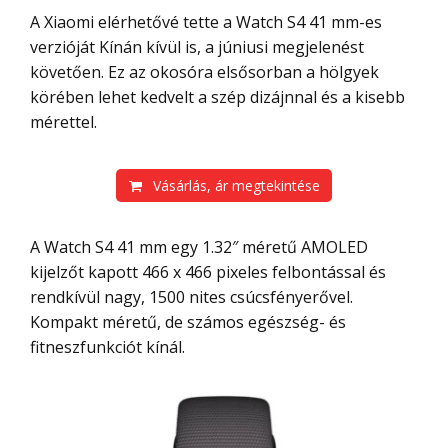
A Xiaomi elérhetővé tette a Watch S4 41 mm-es
verzióját Kínán kívül is, a júniusi megjelenést
követően. Ez az okosóra elsősorban a hölgyek
körében lehet kedvelt a szép dizájnnal és a kisebb
mérettel.
Vásárlás, ár megtekintése
A Watch S4 41 mm egy 1.32″ méretű AMOLED
kijelzőt kapott 466 x 466 pixeles felbontással és
rendkívül nagy, 1500 nites csúcsfényerővel.
Kompakt méretű, de számos egészség- és
fitneszfunkciót kínál.