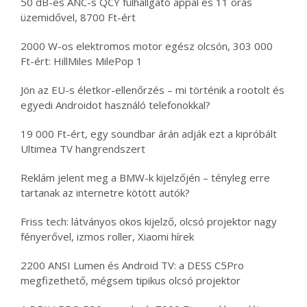
50 dB-es ANC-s QCY fülhallgató appal és 11 órás
üzemidővel, 8700 Ft-ért
2000 W-os elektromos motor egész olcsón, 303 000
Ft-ért: HillMiles MilePop 1
Jön az EU-s életkor-ellenőrzés – mi történik a rootolt és
egyedi Androidot használó telefonokkal?
19 000 Ft-ért, egy soundbar árán adják ezt a kipróbált
Ultimea TV hangrendszert
Reklám jelent meg a BMW-k kijelzőjén – tényleg erre
tartanak az internetre kötött autók?
Friss tech: látványos okos kijelző, olcsó projektor nagy
fényerővel, izmos roller, Xiaomi hírek
2200 ANSI Lumen és Android TV: a DESS C5Pro
megfizethető, mégsem tipikus olcsó projektor