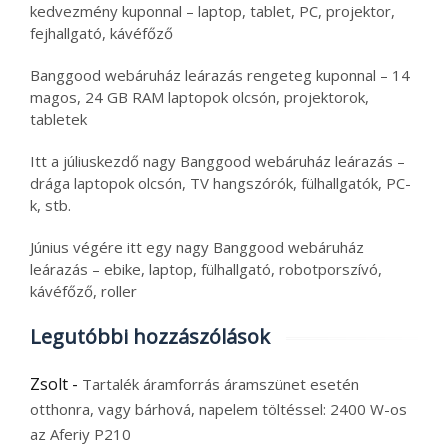
kedvezmény kuponnal – laptop, tablet, PC, projektor,
fejhallgató, kávéfőző
Banggood webáruház leárazás rengeteg kuponnal – 14
magos, 24 GB RAM laptopok olcsón, projektorok,
tabletek
Itt a júliuskezdő nagy Banggood webáruház leárazás –
drága laptopok olcsón, TV hangszórók, fülhallgatók, PC-
k, stb.
Június végére itt egy nagy Banggood webáruház
leárazás – ebike, laptop, fülhallgató, robotporszívó,
kávéfőző, roller
Legutóbbi hozzászólások
Zsolt
-
Tartalék áramforrás áramszünet esetén
otthonra, vagy bárhová, napelem töltéssel: 2400 W-os
az Aferiy P210