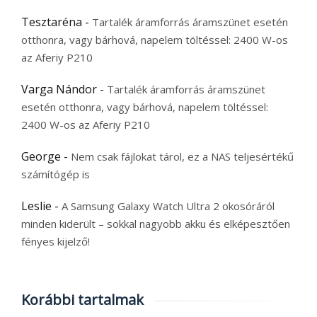
Tesztaréna
-
Tartalék áramforrás áramszünet esetén
otthonra, vagy bárhová, napelem töltéssel: 2400 W-os
az Aferiy P210
Varga Nándor
-
Tartalék áramforrás áramszünet
esetén otthonra, vagy bárhová, napelem töltéssel:
2400 W-os az Aferiy P210
George
-
Nem csak fájlokat tárol, ez a NAS teljesértékű
számítógép is
Leslie
-
A Samsung Galaxy Watch Ultra 2 okosóráról
minden kiderült – sokkal nagyobb akku és elképesztően
fényes kijelző!
Korábbi tartalmak