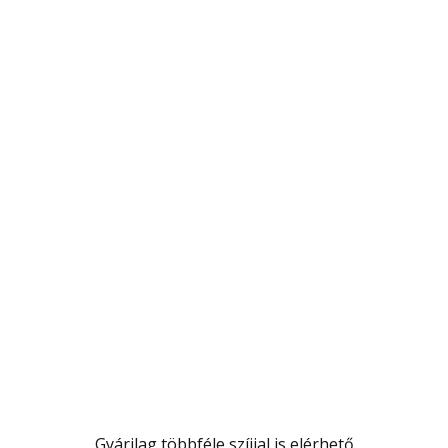
Gyárilag többféle szíjjal is elérhető