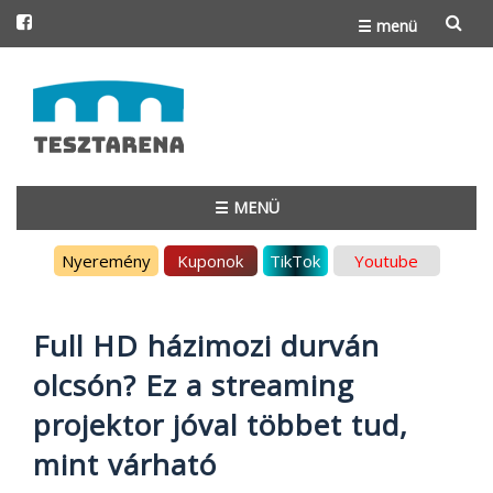
☰ menü
Skip
to
content
☰ MENÜ
Skip
Nyeremény
Kuponok
TikTok
Youtube
to
content
Full HD házimozi durván
olcsón? Ez a streaming
projektor jóval többet tud,
mint várható