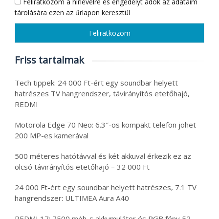
Feliratkozom a hírlevélre és engedélyt adok az adataim
tárolására ezen az űrlapon keresztül
Friss tartalmak
Tech tippek: 24 000 Ft-ért egy soundbar helyett
hatrészes TV hangrendszer, távirányítós etetőhajó,
REDMI
Motorola Edge 70 Neo: 6.3″-os kompakt telefon jöhet
200 MP-es kamerával
500 méteres hatótávval és két akkuval érkezik ez az
olcsó távirányítós etetőhajó – 32 000 Ft
24 000 Ft-ért egy soundbar helyett hatrészes, 7.1 TV
hangrendszer: ULTIMEA Aura A40
REDMI 17: 7500 mAh-s akkumulátor és RGB fény 52