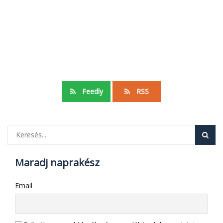
Feedly
RSS
Maradj naprakész
Email