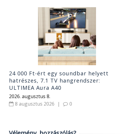
S
O
ó
B
2
24 000 Ft-ért egy soundbar helyett
hatrészes, 7.1 TV hangrendszer:
ULTIMEA Aura A40
2026. augusztus 8.
8 augusztus 2026
|
0
Vélemény, hozzászólás?