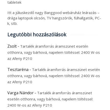
tabletek
Itt a júliuskezdő nagy Banggood webáruház leárazás –
drága laptopok olcsón, TV hangszórók, fülhallgatók, PC-
k, stb.
Legutóbbi hozzászólások
Zsolt
-
Tartalék áramforrás áramszünet esetén
otthonra, vagy bárhová, napelem töltéssel: 2400 W-os
az Aferiy P210
Tesztaréna
-
Tartalék áramforrás áramszünet esetén
otthonra, vagy bárhová, napelem töltéssel: 2400 W-os
az Aferiy P210
Varga Nándor
-
Tartalék áramforrás áramszünet
esetén otthonra, vagy bárhová, napelem töltéssel:
2400 W-os az Aferiy P210