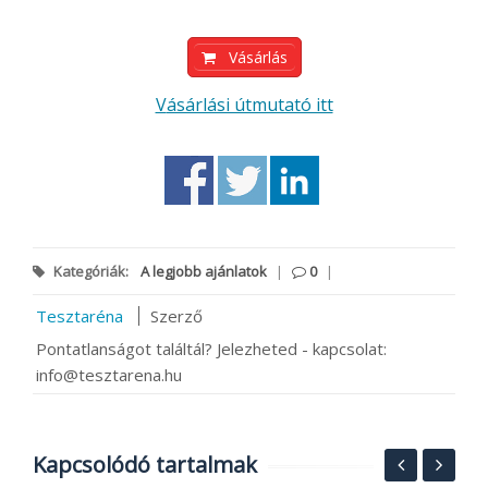
Vásárlás
Vásárlási útmutató itt
Kategóriák:
A legjobb ajánlatok
|
0
|
Tesztaréna
Szerző
Pontatlanságot találtál? Jelezheted - kapcsolat:
info@tesztarena.hu
Kapcsolódó tartalmak