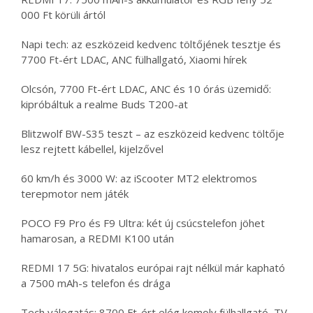
000 Ft körüli ártól
Napi tech: az eszközeid kedvenc töltőjének tesztje és
7700 Ft-ért LDAC, ANC fülhallgató, Xiaomi hírek
Olcsón, 7700 Ft-ért LDAC, ANC és 10 órás üzemidő:
kipróbáltuk a realme Buds T200-at
Blitzwolf BW-S35 teszt – az eszközeid kedvenc töltője
lesz rejtett kábellel, kijelzővel
60 km/h és 3000 W: az iScooter MT2 elektromos
terepmotor nem játék
POCO F9 Pro és F9 Ultra: két új csúcstelefon jöhet
hamarosan, a REDMI K100 után
REDMI 17 5G: hivatalos európai rajt nélkül már kapható
a 7500 mAh-s telefon és drága
Tech válogatás: 8700 Ft-ért elég komoly fülhallgató, TV