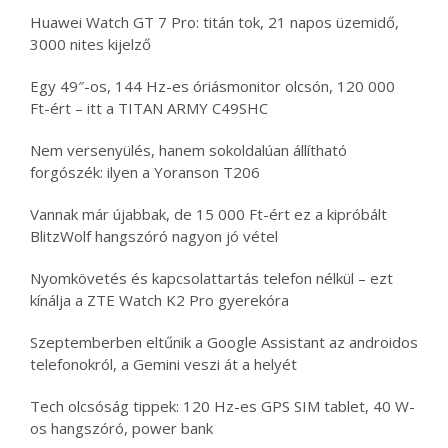
Huawei Watch GT 7 Pro: titán tok, 21 napos üzemidő,
3000 nites kijelző
Egy 49″-os, 144 Hz-es óriásmonitor olcsón, 120 000
Ft-ért – itt a TITAN ARMY C49SHC
Nem versenyülés, hanem sokoldalúan állítható
forgószék: ilyen a Yoranson T206
Vannak már újabbak, de 15 000 Ft-ért ez a kipróbált
BlitzWolf hangszóró nagyon jó vétel
Nyomkövetés és kapcsolattartás telefon nélkül – ezt
kínálja a ZTE Watch K2 Pro gyerekóra
Szeptemberben eltűnik a Google Assistant az androidos
telefonokról, a Gemini veszi át a helyét
Tech olcsóság tippek: 120 Hz-es GPS SIM tablet, 40 W-
os hangszóró, power bank