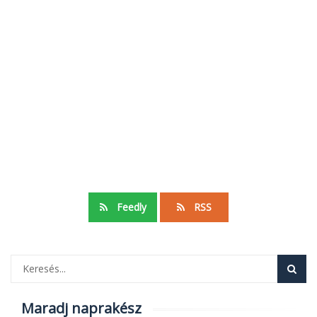
Feedly
RSS
Maradj naprakész