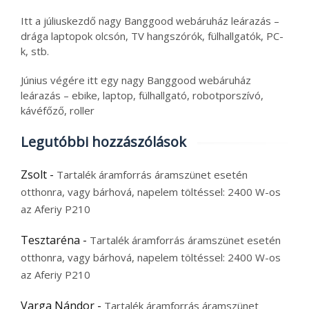
Itt a júliuskezdő nagy Banggood webáruház leárazás –
drága laptopok olcsón, TV hangszórók, fülhallgatók, PC-
k, stb.
Június végére itt egy nagy Banggood webáruház
leárazás – ebike, laptop, fülhallgató, robotporszívó,
kávéfőző, roller
Legutóbbi hozzászólások
Zsolt
-
Tartalék áramforrás áramszünet esetén
otthonra, vagy bárhová, napelem töltéssel: 2400 W-os
az Aferiy P210
Tesztaréna
-
Tartalék áramforrás áramszünet esetén
otthonra, vagy bárhová, napelem töltéssel: 2400 W-os
az Aferiy P210
Varga Nándor
-
Tartalék áramforrás áramszünet