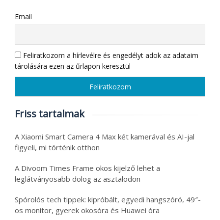
Email
Feliratkozom a hírlevélre és engedélyt adok az adataim
tárolására ezen az űrlapon keresztül
Friss tartalmak
A Xiaomi Smart Camera 4 Max két kamerával és AI-jal
figyeli, mi történik otthon
A Divoom Times Frame okos kijelző lehet a
leglátványosabb dolog az asztalodon
Spórolós tech tippek: kipróbált, egyedi hangszóró, 49″-
os monitor, gyerek okosóra és Huawei óra