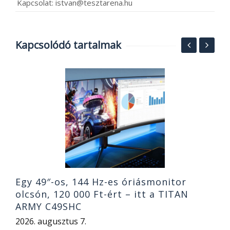
Kapcsolat: istvan@tesztarena.hu
Kapcsolódó tartalmak
V
a
j
2
Egy 49″-os, 144 Hz-es óriásmonitor
olcsón, 120 000 Ft-ért – itt a TITAN
ARMY C49SHC
2026. augusztus 7.