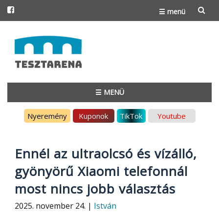
☰ menü
Skip
to
content
☰ MENÜ
Skip
Nyeremény
Kuponok
TikTok
Youtube
to
content
Ennél az ultraolcsó és vízálló,
gyönyörű Xiaomi telefonnál
most nincs jobb választás
2025. november 24. |
István