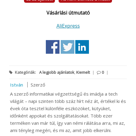
Vásárlási útmutató
AliExpress
Kategóriák:
A legjobb ajánlatok
,
Kiemelt
|
0
|
István
Szerző
A szerző informatikai végzettségű és imádja a tech
világát – napi szinten több száz hírt néz át, értékel ki és
évek óta tesztel különféle eszközöket, kütyüket,
időnként appokat és szolgáltatásokat. Több ezer
terméken van már túl, így van némi rálátása arra, mi az,
ami tényleg megéri, és mi az, amit jobb elkerülni.