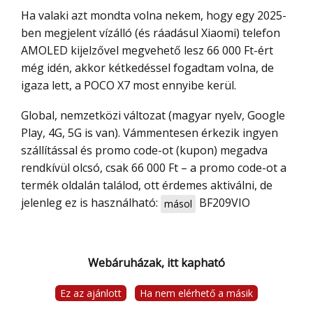
Ha valaki azt mondta volna nekem, hogy egy 2025-
ben megjelent vízálló (és ráadásul Xiaomi) telefon
AMOLED kijelzővel megvehető lesz 66 000 Ft-ért
még idén, akkor kétkedéssel fogadtam volna, de
igaza lett, a POCO X7 most ennyibe kerül.
Global, nemzetközi változat (magyar nyelv, Google
Play, 4G, 5G is van). Vámmentesen érkezik ingyen
szállítással és promo code-ot (kupon) megadva
rendkívül olcsó, csak 66 000 Ft – a promo code-ot a
termék oldalán találod, ott érdemes aktiválni, de
jelenleg ez is használható:
BF209VIO
másol
Webáruházak, itt kapható
Ez az ajánlott
Ha nem elérhető a másik