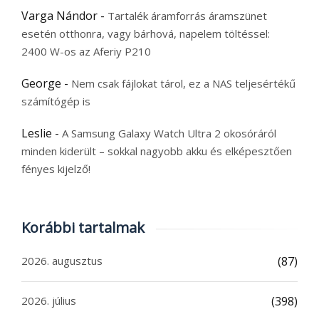
Varga Nándor
-
Tartalék áramforrás áramszünet
esetén otthonra, vagy bárhová, napelem töltéssel:
2400 W-os az Aferiy P210
George
-
Nem csak fájlokat tárol, ez a NAS teljesértékű
számítógép is
Leslie
-
A Samsung Galaxy Watch Ultra 2 okosóráról
minden kiderült – sokkal nagyobb akku és elképesztően
fényes kijelző!
Korábbi tartalmak
2026. augusztus
(87)
2026. július
(398)