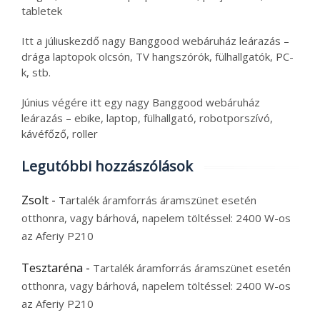
tabletek
Itt a júliuskezdő nagy Banggood webáruház leárazás –
drága laptopok olcsón, TV hangszórók, fülhallgatók, PC-
k, stb.
Június végére itt egy nagy Banggood webáruház
leárazás – ebike, laptop, fülhallgató, robotporszívó,
kávéfőző, roller
Legutóbbi hozzászólások
Zsolt
-
Tartalék áramforrás áramszünet esetén
otthonra, vagy bárhová, napelem töltéssel: 2400 W-os
az Aferiy P210
Tesztaréna
-
Tartalék áramforrás áramszünet esetén
otthonra, vagy bárhová, napelem töltéssel: 2400 W-os
az Aferiy P210