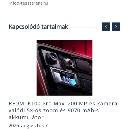
info@tesztarena.hu
Kapcsolódó tartalmak
MI
A
k
o
2
REDMI K100 Pro Max: 200 MP-es kamera,
valódi 5×-ös zoom és 9070 mAh-s
akkumulátor
2026. augusztus 7.