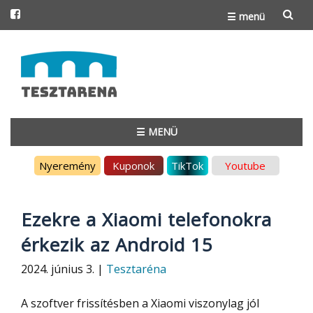
☰ menü
Skip
to
content
☰ MENÜ
Skip
Nyeremény
Kuponok
TikTok
Youtube
to
content
Ezekre a Xiaomi telefonokra
érkezik az Android 15
2024. június 3. |
Tesztaréna
A szoftver frissítésben a Xiaomi viszonylag jól