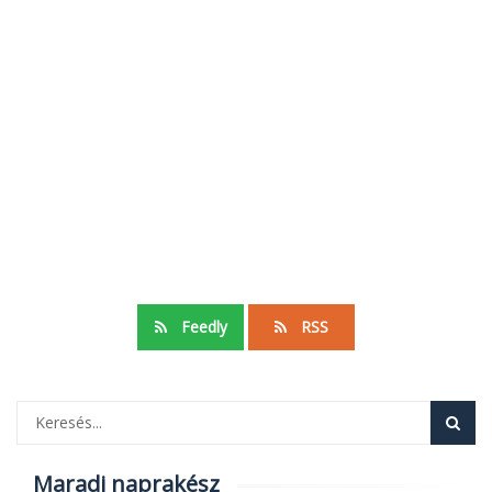
Feedly
RSS
Maradj naprakész