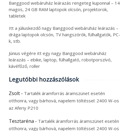
Banggood webáruház leárazás rengeteg kuponnal – 14
magos, 24 GB RAM laptopok olcsón, projektorok,
tabletek
Itt a júliuskezdő nagy Banggood webáruház leárazás –
drága laptopok olcsón, TV hangszórók, fülhallgatók, PC-
k, stb.
Június végére itt egy nagy Banggood webáruház
leárazás – ebike, laptop, fülhallgató, robotporszívó,
kávéfőző, roller
Legutóbbi hozzászólások
Zsolt
-
Tartalék áramforrás áramszünet esetén
otthonra, vagy bárhová, napelem töltéssel: 2400 W-os
az Aferiy P210
Tesztaréna
-
Tartalék áramforrás áramszünet esetén
otthonra, vagy bárhová, napelem töltéssel: 2400 W-os