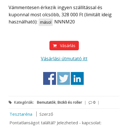
Vámmentesen érkezik ingyen szállítással és
kuponnal most olcsóbb, 328 000 Ft (limitált ideig
használható):
NNNM20
másol
Vásárlás
Vásárlási útmutató itt
Kategóriák:
Bemutatók
,
Bicikli és roller
|
0
|
Tesztaréna
Szerző
Pontatlanságot találtál? Jelezheted - kapcsolat: