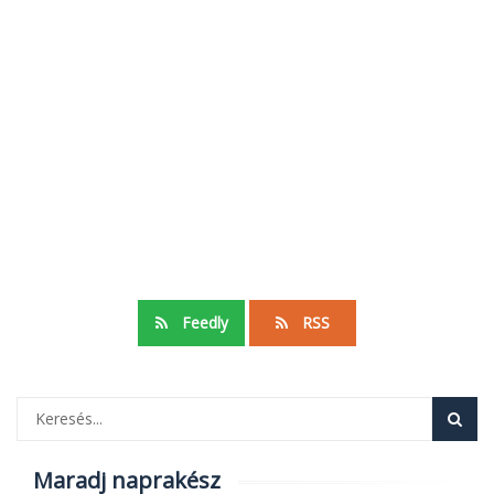
Feedly
RSS
Maradj naprakész