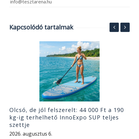
info@tesztarena.hu
Kapcsolódó tartalmak
K
1
B
2
Olcsó, de jól felszerelt: 44 000 Ft a 190
kg-ig terhelhető InnoExpo SUP teljes
szettje
2026. augusztus 6.