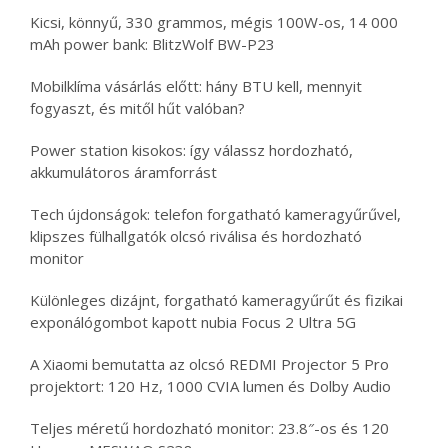
Kicsi, könnyű, 330 grammos, mégis 100W-os, 14 000
mAh power bank: BlitzWolf BW-P23
Mobilklíma vásárlás előtt: hány BTU kell, mennyit
fogyaszt, és mitől hűt valóban?
Power station kisokos: így válassz hordozható,
akkumulátoros áramforrást
Tech újdonságok: telefon forgatható kameragyűrűvel,
klipszes fülhallgatók olcsó riválisa és hordozható
monitor
Különleges dizájnt, forgatható kameragyűrűt és fizikai
exponálógombot kapott nubia Focus 2 Ultra 5G
A Xiaomi bemutatta az olcsó REDMI Projector 5 Pro
projektort: 120 Hz, 1000 CVIA lumen és Dolby Audio
Teljes méretű hordozható monitor: 23.8″-os és 120