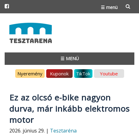
☰ menü
Skip
to
content
☰ MENÜ
Skip
Nyeremény
Kuponok
TikTok
Youtube
to
content
Ez az olcsó e-bike nagyon
durva, már inkább elektromos
motor
2026. június 29. |
Tesztaréna