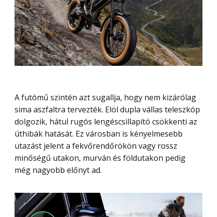
A futómű szintén azt sugallja, hogy nem kizárólag
sima aszfaltra tervezték. Elöl dupla vállas teleszkóp
dolgozik, hátul rugós lengéscsillapító csökkenti az
úthibák hatását. Ez városban is kényelmesebb
utazást jelent a fekvőrendőrökön vagy rossz
minőségű utakon, murván és földutakon pedig
még nagyobb előnyt ad.