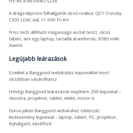
Hz-es a MESWAO S238
A drága klipszes fülhallgatók olcsó riválisa: QCY Crossky
C30S LDAC-kal, 11 000 Ft-ért
Friss tech: állítható magasságú asztal teszt, olcsó
tablet, ami egy laptop, tartalék áramforrás, 8580 mAh
Xiaomi
Legújabb leárazások
Ezekkel a Banggood webáruház kuponokkal most
olcsóbban vásárolhatsz
Hóvégi Banggood leárazások majdnem 200 kuponnal –
okosóra, projektor, tablet, ebike, motor is
Durva júliusi Banggood webáruház többszáz
kedvezmény kuponnal – laptop, tablet, PC, projektor,
fejhallgató, kávéfőző