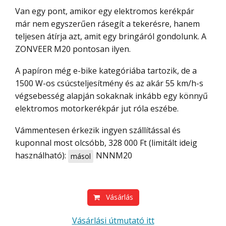
Van egy pont, amikor egy elektromos kerékpár
már nem egyszerűen rásegít a tekerésre, hanem
teljesen átírja azt, amit egy bringáról gondolunk. A
ZONVEER M20 pontosan ilyen.
A papíron még e-bike kategóriába tartozik, de a
1500 W-os csúcsteljesítmény és az akár 55 km/h-s
végsebesség alapján sokaknak inkább egy könnyű
elektromos motorkerékpár jut róla eszébe.
Vámmentesen érkezik ingyen szállítással és
kuponnal most olcsóbb, 328 000 Ft (limitált ideig
használható):
NNNM20
másol
Vásárlás
Vásárlási útmutató itt