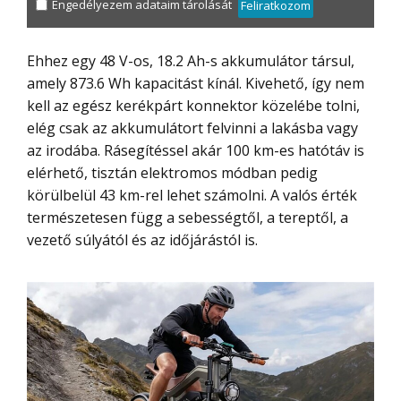
Engedélyezem adataim tárolását
Feliratkozom
Ehhez egy 48 V-os, 18.2 Ah-s akkumulátor társul,
amely 873.6 Wh kapacitást kínál. Kivehető, így nem
kell az egész kerékpárt konnektor közelébe tolni,
elég csak az akkumulátort felvinni a lakásba vagy
az irodába. Rásegítéssel akár 100 km-es hatótáv is
elérhető, tisztán elektromos módban pedig
körülbelül 43 km-rel lehet számolni. A valós érték
természetesen függ a sebességtől, a tereptől, a
vezető súlyától és az időjárástól is.