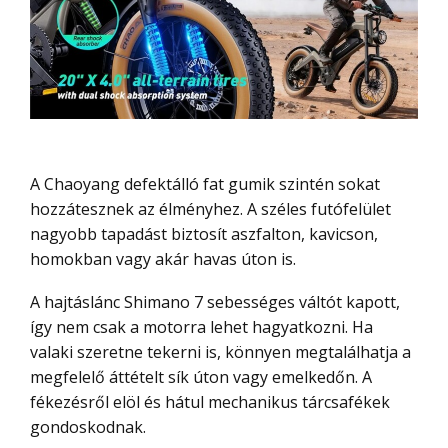
A Chaoyang defektálló fat gumik szintén sokat
hozzátesznek az élményhez. A széles futófelület
nagyobb tapadást biztosít aszfalton, kavicson,
homokban vagy akár havas úton is.
A hajtáslánc Shimano 7 sebességes váltót kapott,
így nem csak a motorra lehet hagyatkozni. Ha
valaki szeretne tekerni is, könnyen megtalálhatja a
megfelelő áttételt sík úton vagy emelkedőn. A
fékezésről elöl és hátul mechanikus tárcsafékek
gondoskodnak.