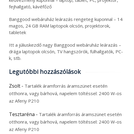
kedvezmény kuponnal – laptop, tablet, PC, projektor,
fejhallgató, kávéfőző
Banggood webáruház leárazás rengeteg kuponnal – 14
magos, 24 GB RAM laptopok olcsón, projektorok,
tabletek
Itt a júliuskezdő nagy Banggood webáruház leárazás –
drága laptopok olcsón, TV hangszórók, fülhallgatók, PC-
k, stb.
Legutóbbi hozzászólások
Zsolt
-
Tartalék áramforrás áramszünet esetén
otthonra, vagy bárhová, napelem töltéssel: 2400 W-os
az Aferiy P210
Tesztaréna
-
Tartalék áramforrás áramszünet esetén
otthonra, vagy bárhová, napelem töltéssel: 2400 W-os
az Aferiy P210