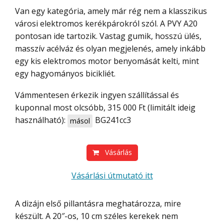
Van egy kategória, amely már rég nem a klasszikus
városi elektromos kerékpárokról szól. A PVY A20
pontosan ide tartozik. Vastag gumik, hosszú ülés,
masszív acélváz és olyan megjelenés, amely inkább
egy kis elektromos motor benyomását kelti, mint
egy hagyományos bicikliét.
Vámmentesen érkezik ingyen szállítással és
kuponnal most olcsóbb, 315 000 Ft (limitált ideig
használható):
BG241cc3
másol
Vásárlás
Vásárlási útmutató itt
A dizájn első pillantásra meghatározza, mire
készült. A 20″-os, 10 cm széles kerekek nem