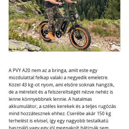
A PVY A20 nem az a bringa, amit este egy
mozdulattal felkap valaki a negyedik emeletre.
Közel 43 kg-ot nyom, ami elsőre soknak hangzik,
de a méreteit és a felszereltségét nézve nehéz is
lenne könnyebbnek lennie. A hatalmas
akkumulátor, a széles kerekek és a teljes rugózás
mind hozzátesznek ehhez. Cserébe akár 150 kg
terhelést is elvisel, így egy nagyobb testalkatú
használó vagy egy jól megpakolt hátizsák sem