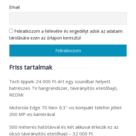
Email
Feliratkozom a hírlevélre és engedélyt adok az adataim
tárolására ezen az űrlapon keresztül
Friss tartalmak
Tech tippek: 24 000 Ft-ért egy soundbar helyett
hatrészes TV hangrendszer, távirányítós etetőhajó,
REDMI
Motorola Edge 70 Neo: 6.3″-os kompakt telefon jöhet
200 MP-es kamerával
500 méteres hatótávval és két akkuval érkezik ez az
olcsó távirányítós etetőhajó – 32 000 Ft