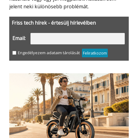
jelent neki különösebb problémát.
Friss tech hírek - értesülj hírlevélben
Email:
Engedélyezem adataim tárolását
Feliratkozom