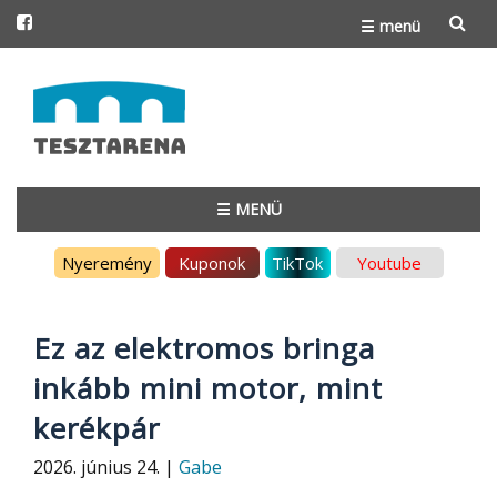
☰ menü
Skip
to
content
☰ MENÜ
Skip
Nyeremény
Kuponok
TikTok
Youtube
to
content
Ez az elektromos bringa
inkább mini motor, mint
kerékpár
2026. június 24. |
Gabe