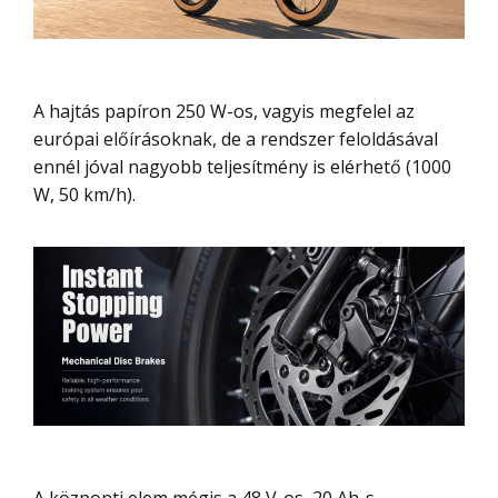
A hajtás papíron 250 W-os, vagyis megfelel az
európai előírásoknak, de a rendszer feloldásával
ennél jóval nagyobb teljesítmény is elérhető (1000
W, 50 km/h).
A központi elem mégis a 48 V-os, 20 Ah-s