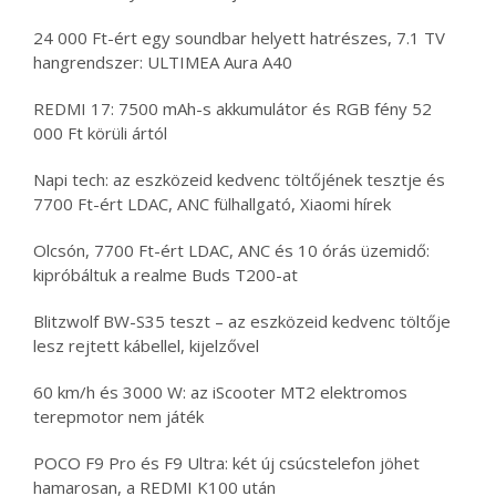
24 000 Ft-ért egy soundbar helyett hatrészes, 7.1 TV
hangrendszer: ULTIMEA Aura A40
REDMI 17: 7500 mAh-s akkumulátor és RGB fény 52
000 Ft körüli ártól
Napi tech: az eszközeid kedvenc töltőjének tesztje és
7700 Ft-ért LDAC, ANC fülhallgató, Xiaomi hírek
Olcsón, 7700 Ft-ért LDAC, ANC és 10 órás üzemidő:
kipróbáltuk a realme Buds T200-at
Blitzwolf BW-S35 teszt – az eszközeid kedvenc töltője
lesz rejtett kábellel, kijelzővel
60 km/h és 3000 W: az iScooter MT2 elektromos
terepmotor nem játék
POCO F9 Pro és F9 Ultra: két új csúcstelefon jöhet
hamarosan, a REDMI K100 után