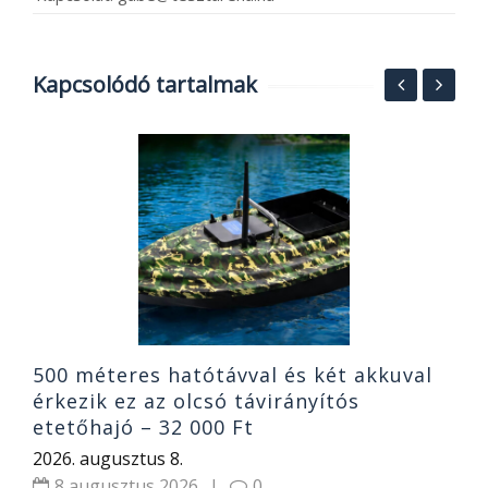
Kapcsolódó tartalmak
S
6
e
2
500 méteres hatótávval és két akkuval
érkezik ez az olcsó távirányítós
etetőhajó – 32 000 Ft
2026. augusztus 8.
8 augusztus 2026
|
0