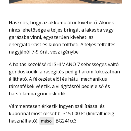
Hasznos, hogy az akkumulátor kivehető. Akinek
nincs lehetősége a teljes bringát a lakásba vagy
garázsba vinni, egyszerűen kiveheti az
energiaforrást és külön töltheti. A teljes feltöltés
nagyjából 7-9 órát vesz igénybe.
A hajtás kezeléséről SHIMANO 7 sebességes váltó
gondoskodik, a rásegítés pedig három fokozatban
állítható. A fékezést elöl és hátul mechanikus
tárcsafékek végzik, a világításról pedig első és
hátsó lámpa gondoskodik.
Vámmentesen érkezik ingyen szállítással és
kuponnal most olcsóbb, 315 000 Ft (limitált ideig
használható):
BG241cc3
másol