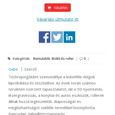
Vásárlás
Vásárlási útmutató itt
Kategóriák:
Bemutatók
,
Bicikli és roller
|
0
|
Gabe
Szerző
Techrajongóként szenvedélye a különféle dolgok
kipróbálása és tesztelése. Az évek során számos
területen szerzett tapasztalatot, de a 3D nyomtatás,
lézergravírozás, a konyhai és autós eszközök, rollerek
állnak hozzá legközelebb. Alaposságát és
megbízhatóságot sokféle termékkel bizonyította.
Kapcsolat: gabe@tesztarena.hu