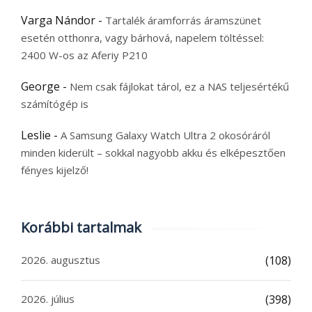
Varga Nándor
-
Tartalék áramforrás áramszünet
esetén otthonra, vagy bárhová, napelem töltéssel:
2400 W-os az Aferiy P210
George
-
Nem csak fájlokat tárol, ez a NAS teljesértékű
számítógép is
Leslie
-
A Samsung Galaxy Watch Ultra 2 okosóráról
minden kiderült – sokkal nagyobb akku és elképesztően
fényes kijelző!
Korábbi tartalmak
2026. augusztus
(108)
2026. július
(398)