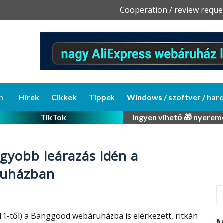
Skip
Cooperation / review reque
to
content
n
Hírek
Cikkek
Tippek
Windows / szoftver / har
TikTok
Ingyen vihető 🎁 nyerem
agyobb leárazás idén a
ruházban
1-től) a Banggood webáruházba is elérkezett, ritkán
M