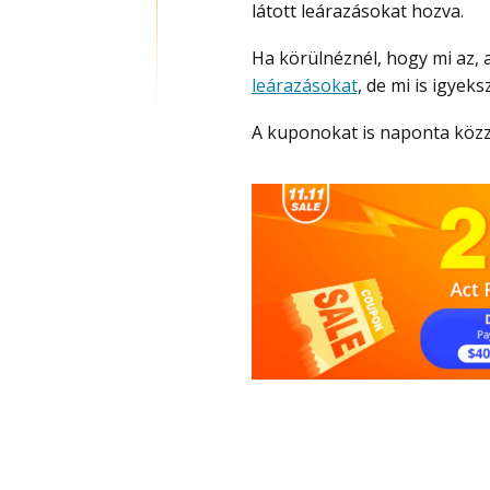
látott leárazásokat hozva.
Ha körülnéznél, hogy mi az
leárazásokat
, de mi is igyek
A kuponokat is naponta köz