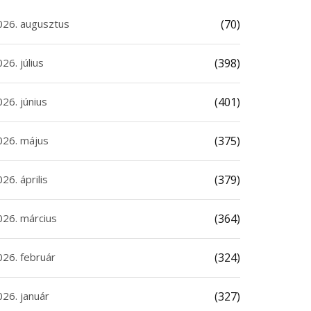
026. augusztus
(70)
26. július
(398)
26. június
(401)
026. május
(375)
26. április
(379)
026. március
(364)
026. február
(324)
026. január
(327)