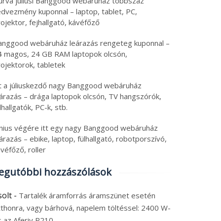
urva júliusi Banggood webáruház többszáz
edvezmény kuponnal – laptop, tablet, PC,
ojektor, fejhallgató, kávéfőző
amszünetkor sem áll
Olcsó, csak 25 000 Ft e
 minden: 1024 Wh
a 10″-os tablet, mégis
anggood webáruház leárazás rengeteg kuponnal –
talékot ad az olcsó
Android 16 és 128 GB
4 magos, 24 GB RAM laptopok olcsón,
KITEL P1000 Plus
tárhely jár hozzá
6. augusztus 5.
2026. augusztus 5.
ojektorok, tabletek
rdozható áramforrás
 augusztus 2026
|
0
5 augusztus 2026
|
0
tt a júliuskezdő nagy Banggood webáruház
eárazás – drága laptopok olcsón, TV hangszórók,
lhallgatók, PC-k, stb.
únius végére itt egy nagy Banggood webáruház
árazás – ebike, laptop, fülhallgató, robotporszívó,
véfőző, roller
egutóbbi hozzászólások
solt
-
Tartalék áramforrás áramszünet esetén
tthonra, vagy bárhová, napelem töltéssel: 2400 W-
s az Aferiy P210