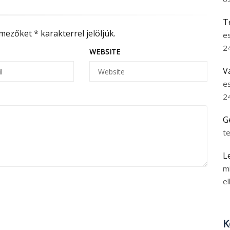
T
 mezőket
*
karakterrel jelöljük.
e
2
WEBSITE
V
e
2
G
t
L
m
el
K