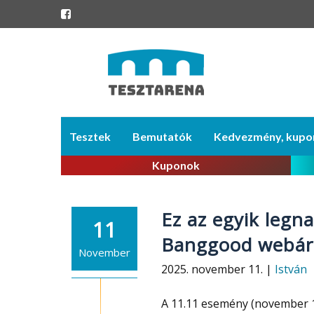
Skip
Tesztek
Bemutatók
Kedvezmény, kupo
to
content
Kuponok
Ez az egyik legn
11
Banggood webá
November
2025. november 11. |
István
A 11.11 esemény (november 1