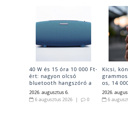
00 Ft ez
 mégis
28 GB
á
|
0
40 W és 15 óra 10 000 Ft-
Kicsi, kö
ért: nagyon olcsó
grammos,
bluetooth hangszóró a
os, 14 0
SOUNARC R1
bank: Bl
2026. augusztus 6.
2026. augus
6 augusztus 2026
|
0
6 augusz