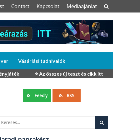
st
Contact
Kapcsolat
Médiaajánlat
dver
Vásárlási tudnivalók
ényjáték
⭐ Az összes új teszt és cikk itt
Feedly
RSS
aradj naprakész