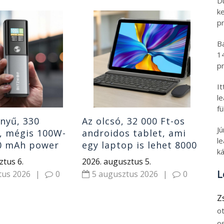
D
k
pr
Ár
le
B
tar
1
OU
202
pr
ho
5
I
l
fü
nnyű, 330
Az olcsó, 32 000 Ft-os
J
 mégis 100W-
androidos tablet, ami
le
00 mAh power
egy laptop is lehet 8000
ká
itzWolf BW-P23
mAh akkuval
ztus 6.
2026. augusztus 5.
L
tus 2026
|
0
5 augusztus 2026
|
0
Z
o
o