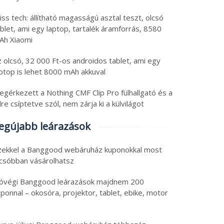
iss tech: állítható magasságú asztal teszt, olcsó
blet, ami egy laptop, tartalék áramforrás, 8580
Ah Xiaomi
 olcsó, 32 000 Ft-os androidos tablet, ami egy
aptop is lehet 8000 mAh akkuval
egérkezett a Nothing CMF Clip Pro fülhallgató és a
lre csíptetve szól, nem zárja ki a külvilágot
egújabb leárazások
zekkel a Banggood webáruház kuponokkal most
lcsóbban vásárolhatsz
óvégi Banggood leárazások majdnem 200
ponnal – okosóra, projektor, tablet, ebike, motor