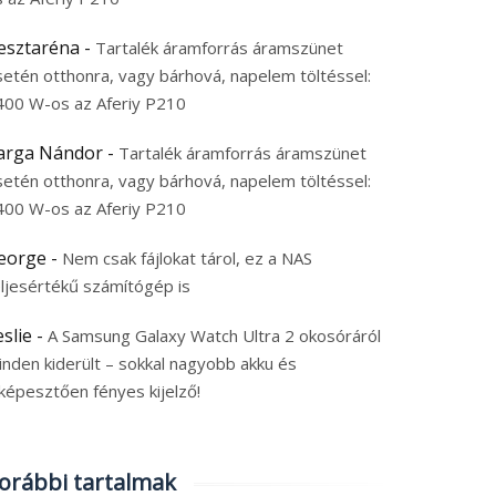
esztaréna
-
Tartalék áramforrás áramszünet
setén otthonra, vagy bárhová, napelem töltéssel:
400 W-os az Aferiy P210
arga Nándor
-
Tartalék áramforrás áramszünet
setén otthonra, vagy bárhová, napelem töltéssel:
400 W-os az Aferiy P210
eorge
-
Nem csak fájlokat tárol, ez a NAS
eljesértékű számítógép is
eslie
-
A Samsung Galaxy Watch Ultra 2 okosóráról
inden kiderült – sokkal nagyobb akku és
képesztően fényes kijelző!
orábbi tartalmak