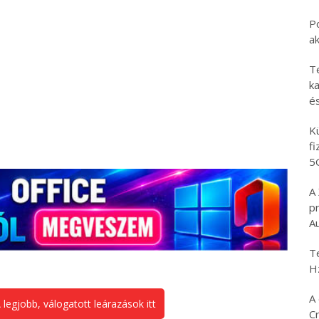
P
a
T
ka
é
K
f
5
A
p
A
T
H
A 
 legjobb, válogatott leárazások itt
C