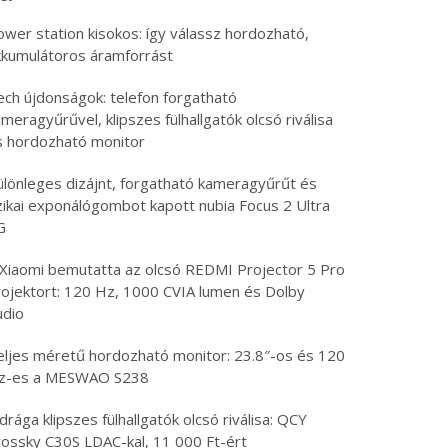
ower station kisokos: így válassz hordozható,
kkumulátoros áramforrást
ech újdonságok: telefon forgatható
meragyűrűvel, klipszes fülhallgatók olcsó riválisa
s hordozható monitor
ülönleges dizájnt, forgatható kameragyűrűt és
izikai exponálógombot kapott nubia Focus 2 Ultra
G
 Xiaomi bemutatta az olcsó REDMI Projector 5 Pro
rojektort: 120 Hz, 1000 CVIA lumen és Dolby
udio
eljes méretű hordozható monitor: 23.8″-os és 120
z-es a MESWAO S238
drága klipszes fülhallgatók olcsó riválisa: QCY
rossky C30S LDAC-kal, 11 000 Ft-ért