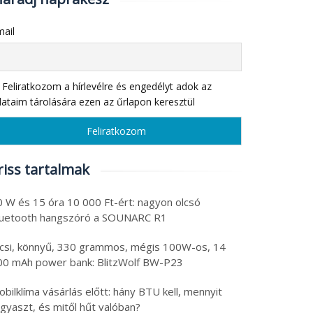
ail
Feliratkozom a hírlevélre és engedélyt adok az
ataim tárolására ezen az űrlapon keresztül
riss tartalmak
0 W és 15 óra 10 000 Ft-ért: nagyon olcsó
luetooth hangszóró a SOUNARC R1
icsi, könnyű, 330 grammos, mégis 100W-os, 14
00 mAh power bank: BlitzWolf BW-P23
bilklíma vásárlás előtt: hány BTU kell, mennyit
gyaszt, és mitől hűt valóban?