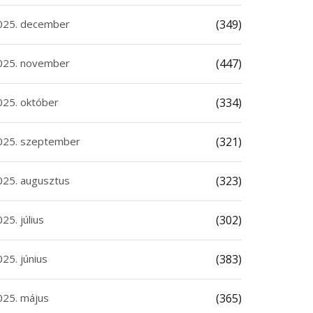
025. december
(349)
025. november
(447)
025. október
(334)
025. szeptember
(321)
025. augusztus
(323)
25. július
(302)
25. június
(383)
025. május
(365)