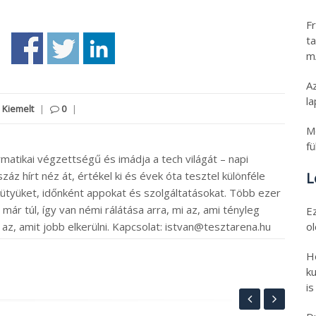
Fr
ta
m
Az
l
,
Kiemelt
|
0
|
M
fü
rmatikai végzettségű és imádja a tech világát – napi
L
záz hírt néz át, értékel ki és évek óta tesztel különféle
ütyüket, időnként appokat és szolgáltatásokat. Több ezer
ár túl, így van némi rálátása arra, mi az, ami tényleg
E
o
 az, amit jobb elkerülni. Kapcsolat: istvan@tesztarena.hu
H
ku
is