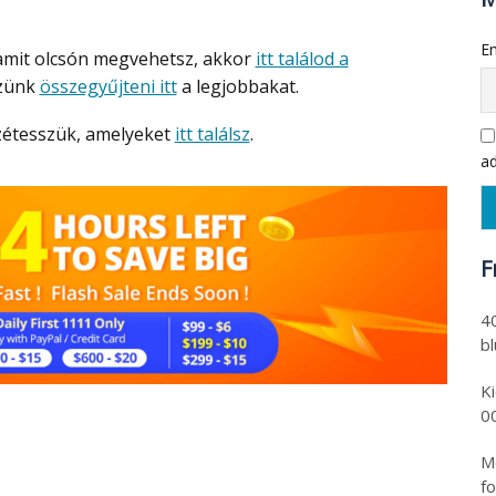
Em
, amit olcsón megvehetsz, akkor
itt találod a
szünk
összegyűjteni itt
a legjobbakat.
zétesszük, amelyeket
itt találsz
.
ad
F
4
b
K
0
Mo
fo