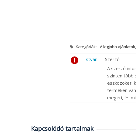
Kategóriák:
A legjobb ajánlatok
István
Szerző
A szerző info
szinten több s
eszközöket, k
terméken van m
megéri, és mi
Kapcsolódó tartalmak