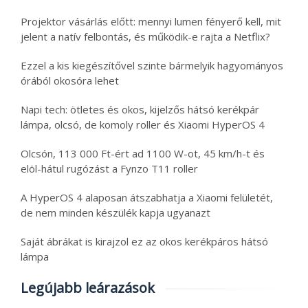
Projektor vásárlás előtt: mennyi lumen fényerő kell, mit
jelent a natív felbontás, és működik-e rajta a Netflix?
Ezzel a kis kiegészítővel szinte bármelyik hagyományos
órából okosóra lehet
Napi tech: ötletes és okos, kijelzős hátsó kerékpár
lámpa, olcsó, de komoly roller és Xiaomi HyperOS 4
Olcsón, 113 000 Ft-ért ad 1100 W-ot, 45 km/h-t és
elöl-hátul rugózást a Fynzo T11 roller
A HyperOS 4 alaposan átszabhatja a Xiaomi felületét,
de nem minden készülék kapja ugyanazt
Saját ábrákat is kirajzol ez az okos kerékpáros hátsó
lámpa
Legújabb leárazások