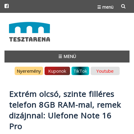
☰ menü
Skip
to
content
☰ MENÜ
Skip
Nyeremény
Kuponok
TikTok
Youtube
to
content
Extrém olcsó, szinte filléres
telefon 8GB RAM-mal, remek
dizájnnal: Ulefone Note 16
Pro