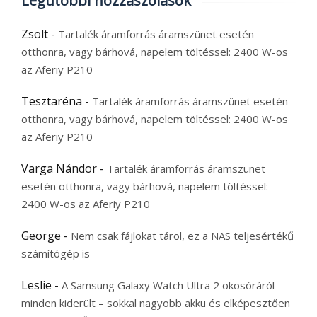
Legutóbbi hozzászólások
Zsolt
-
Tartalék áramforrás áramszünet esetén
otthonra, vagy bárhová, napelem töltéssel: 2400 W-os
az Aferiy P210
Tesztaréna
-
Tartalék áramforrás áramszünet esetén
otthonra, vagy bárhová, napelem töltéssel: 2400 W-os
az Aferiy P210
Varga Nándor
-
Tartalék áramforrás áramszünet
esetén otthonra, vagy bárhová, napelem töltéssel:
2400 W-os az Aferiy P210
George
-
Nem csak fájlokat tárol, ez a NAS teljesértékű
számítógép is
Leslie
-
A Samsung Galaxy Watch Ultra 2 okosóráról
minden kiderült – sokkal nagyobb akku és elképesztően