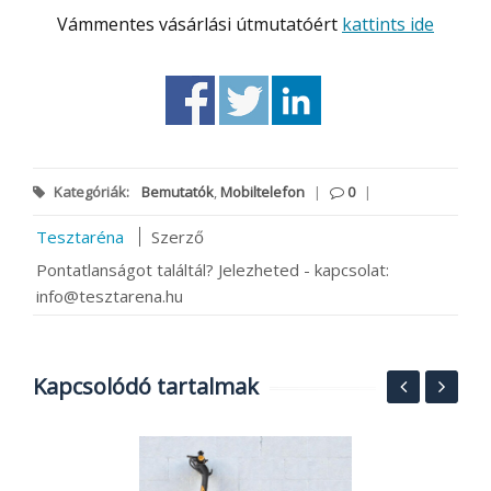
Vámmentes vásárlási útmutatóért
kattints ide
Kategóriák:
Bemutatók
,
Mobiltelefon
|
0
|
Tesztaréna
Szerző
Pontatlanságot találtál? Jelezheted - kapcsolat:
info@tesztarena.hu
Kapcsolódó tartalmak
2