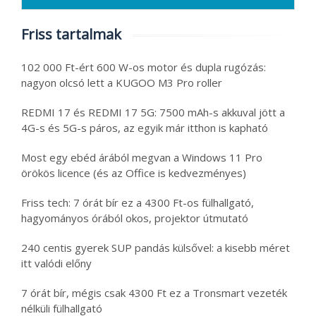
Friss tartalmak
102 000 Ft-ért 600 W-os motor és dupla rugózás:
nagyon olcsó lett a KUGOO M3 Pro roller
REDMI 17 és REDMI 17 5G: 7500 mAh-s akkuval jött a
4G-s és 5G-s páros, az egyik már itthon is kapható
Most egy ebéd árából megvan a Windows 11 Pro
örökös licence (és az Office is kedvezményes)
Friss tech: 7 órát bír ez a 4300 Ft-os fülhallgató,
hagyományos órából okos, projektor útmutató
240 centis gyerek SUP pandás külsővel: a kisebb méret
itt valódi előny
7 órát bír, mégis csak 4300 Ft ez a Tronsmart vezeték
nélküli fülhallgató