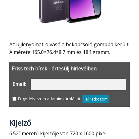
Az ujjlenyomat-olvasó a bekapcsoló gombba került.
A mérete 165.0*76.4*8.7 mm és 184 gramm.
Friss tech hírek - értesülj hírlevélben
Email:
Engedélyezem adataim tárolását
Feliratkozom
Kijelző
6.52″ méretű kijelzője van 720 x 1600 pixel