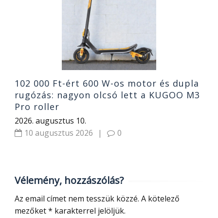
a
2
102 000 Ft-ért 600 W-os motor és dupla
rugózás: nagyon olcsó lett a KUGOO M3
Pro roller
2026. augusztus 10.
10 augusztus 2026
|
0
Vélemény, hozzászólás?
Az email címet nem tesszük közzé.
A kötelező
mezőket
*
karakterrel jelöljük.