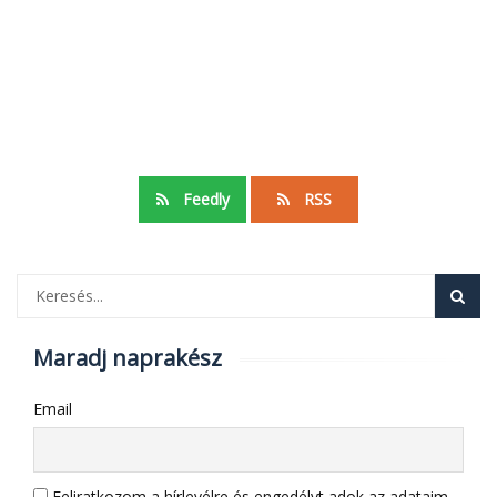
Feedly
RSS
Maradj naprakész
Email
Feliratkozom a hírlevélre és engedélyt adok az adataim