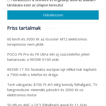
tárolására ezen az űrlapon keresztül
Friss tartalmak
60 km/h és 3000 W: az iScooter MT2 elektromos
terepmotor nem játék
POCO F9 Pro és F9 Ultra: két új csúcstelefon jöhet
hamarosan, a REDMI K100 után
REDMI 17 5G: hivatalos európai rajt nélkül már kapható
a 7500 mAh-s telefon és drága
Tech válogatás: 8700 Ft-ért elég komoly fülhallgató, TV
hangrendszer minimális pénzért és 2000 W-os
elektromos motor
50 dB-es ANC-s QCY fülhallgató appal és 11 órás