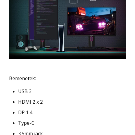
Bemenetek:
USB 3
HDMI 2 x 2
DP 1.4
Type-C
3.5mm jack