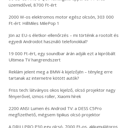
üzemidővel, 8700 Ft-ért
2000 W-os elektromos motor egész olcsón, 303 000
Ft-ért: HillMiles MilePop 1
Jön az EU-s életkor-ellenőrzés – mi történik a rootolt és
egyedi Androidot használó telefonokkal?
19 000 Ft-ért, egy soundbar árán adják ezt a kipróbált
Ultimea TV hangrendszert
Reklám jelent meg a BMW-k kijelzőjén – tényleg erre
tartanak az internetre kötött autók?
Friss tech: látványos okos kijelző, olcsó projektor nagy
fényerővel, izmos roller, Xiaomi hírek
2200 ANSI Lumen és Android TV: a DESS C5Pro
megfizethető, mégsem tipikus olcsó projektor
A DRILLPRO P30 egy olcsó, 7000 Ft-os, akkumulátoros