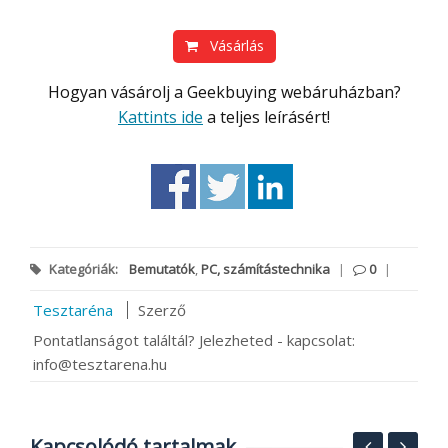
Vásárlás
Hogyan vásárolj a Geekbuying webáruházban?
Kattints ide
a teljes leírásért!
Kategóriák:
Bemutatók
,
PC, számítástechnika
|
0
|
Tesztaréna
Szerző
Pontatlanságot találtál? Jelezheted - kapcsolat:
info@tesztarena.hu
Kapcsolódó tartalmak