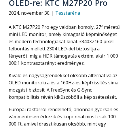
OLED-re: KTC M27P20 Pro
2024. november 30. |
Tesztaréna
A KTC M27P20 Pro egy valóban komoly, 27″ méretű
mini LED monitor, amely kimagasló képminőséget
és modern technológiákat kínál. 3840×2160 pixel
felbontás mellett 2304 LED-del biztosítja a
fényerőt, míg a HDR támogatás extrém, akár 1 000
000:1 kontrasztarányt eredményez.
Kiváló és nagyságrendekkel olcsóbb alternatíva az
OLED monitorokra és a 160Hz-es képfrissítés sima
mozgást biztosít. A FreeSync és G-Sync
kompatibilitás révén kiküszöböli a kép szétesését.
Európai raktárról rendelhető, ahonnan gyorsan és
vámmentesen érkezik és kuponnal most csak 100
000 Ft, amivel drasztikusan olcsóbb, mint egy