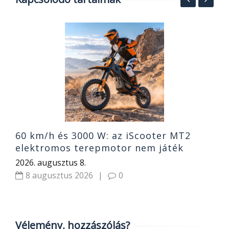
5
1
2
60 km/h és 3000 W: az iScooter MT2
elektromos terepmotor nem játék
2026. augusztus 8.
8 augusztus 2026
|
0
Vélemény, hozzászólás?