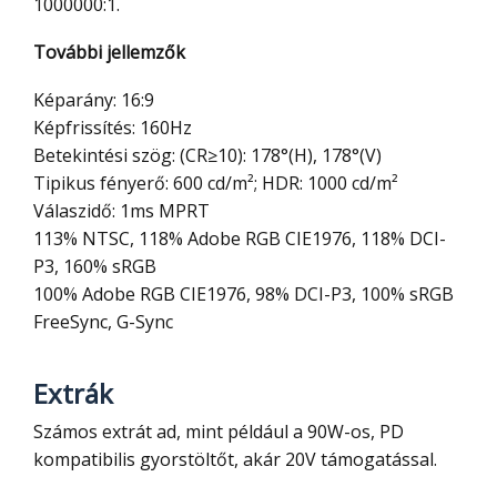
1000000:1.
További jellemzők
Képarány: 16:9
Képfrissítés: 160Hz
Betekintési szög: (CR≥10): 178°(H), 178°(V)
Tipikus fényerő: 600 cd/m²; HDR: 1000 cd/m²
Válaszidő: 1ms MPRT
113% NTSC, 118% Adobe RGB CIE1976, 118% DCI-
P3, 160% sRGB
100% Adobe RGB CIE1976, 98% DCI-P3, 100% sRGB
FreeSync, G-Sync
Extrák
Számos extrát ad, mint például a 90W-os, PD
kompatibilis gyorstöltőt, akár 20V támogatással.