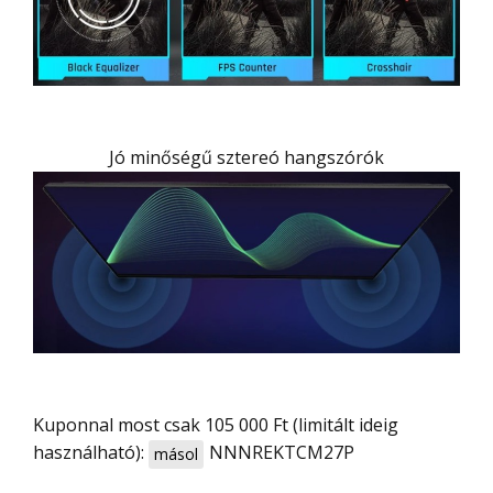
Jó minőségű sztereó hangszórók
Kuponnal most csak 105 000 Ft (limitált ideig
használható):
NNNREKTCM27P
másol