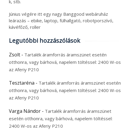
k, stb.
Június végére itt egy nagy Banggood webáruház
leárazás – ebike, laptop, fülhallgató, robotporszívó,
kávéfőző, roller
Legutóbbi hozzászólások
Zsolt
-
Tartalék áramforrás áramszünet esetén
otthonra, vagy bárhová, napelem töltéssel: 2400 W-os
az Aferiy P210
Tesztaréna
-
Tartalék áramforrás áramszünet esetén
otthonra, vagy bárhová, napelem töltéssel: 2400 W-os
az Aferiy P210
Varga Nándor
-
Tartalék áramforrás áramszünet
esetén otthonra, vagy bárhová, napelem töltéssel:
2400 W-os az Aferiy P210