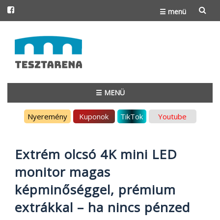
☰ menü
Skip
to
content
☰ MENÜ
Skip
Nyeremény
Kuponok
TikTok
Youtube
to
content
Extrém olcsó 4K mini LED
monitor magas
képminőséggel, prémium
extrákkal – ha nincs pénzed