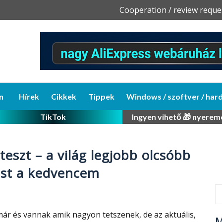
Skip
Cooperation / review reque
to
content
n
Hírek
Cikkek
Tippek
Windows / szoftver / har
TikTok
Ingyen vihető 🎁 nyerem
eszt – a világ legjobb olcsóbb
ost a kedvencem
ár és vannak amik nagyon tetszenek, de az aktuális,
M