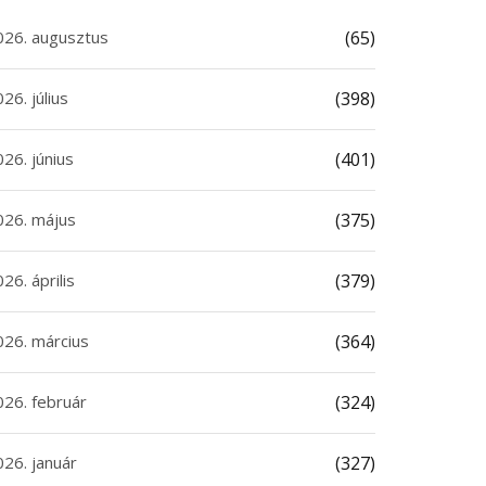
026. augusztus
(65)
26. július
(398)
26. június
(401)
026. május
(375)
26. április
(379)
026. március
(364)
026. február
(324)
026. január
(327)