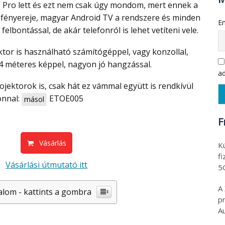
Pro lett és ezt nem csak úgy mondom, mert ennek a
fényereje, magyar Android TV a rendszere és minden
Em
elbontással, de akár telefonról is lehet vetíteni vele.
4 méteres képpel, nagyon jó hangzással.
ad
onnal:
ETOE005
másol
F
Vásárlás
K
f
Vásárlási útmutató itt
5
A
alom - kattints a gombra
p
A