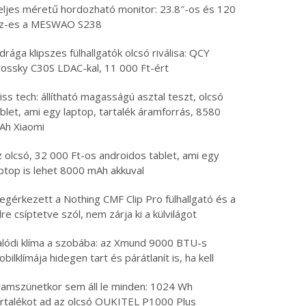
eljes méretű hordozható monitor: 23.8″-os és 120
z-es a MESWAO S238
drága klipszes fülhallgatók olcsó riválisa: QCY
rossky C30S LDAC-kal, 11 000 Ft-ért
iss tech: állítható magasságú asztal teszt, olcsó
blet, ami egy laptop, tartalék áramforrás, 8580
Ah Xiaomi
 olcsó, 32 000 Ft-os androidos tablet, ami egy
aptop is lehet 8000 mAh akkuval
egérkezett a Nothing CMF Clip Pro fülhallgató és a
lre csíptetve szól, nem zárja ki a külvilágot
alódi klíma a szobába: az Xmund 9000 BTU-s
bilklímája hidegen tart és párátlanít is, ha kell
ramszünetkor sem áll le minden: 1024 Wh
artalékot ad az olcsó OUKITEL P1000 Plus