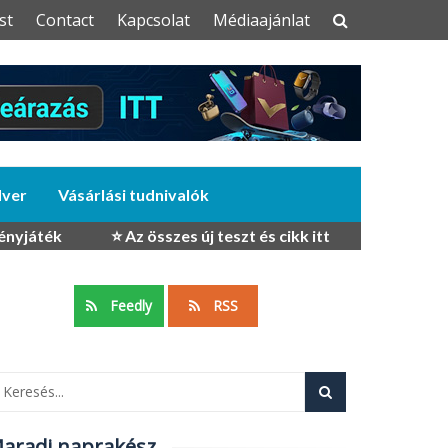
st
Contact
Kapcsolat
Médiaajánlat
dver
Vásárlási tudnivalók
ényjáték
⭐ Az összes új teszt és cikk itt
Feedly
RSS
aradj naprakész