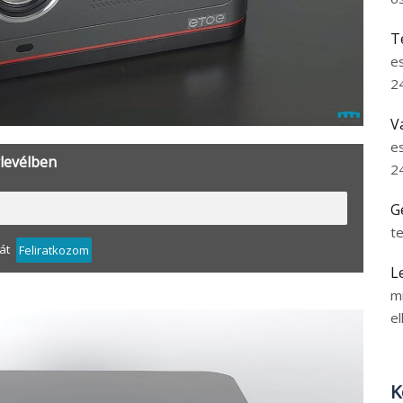
T
e
2
V
e
rlevélben
2
G
t
át
Feliratkozom
L
m
el
K