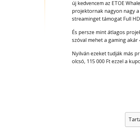
új kedvencem az ETOE Whale 
projektornak nagyon nagy a 
streaminget támogat Full HD f
És persze mint átlagos projektor is használható számítógéppel, vagy konzollal,
szóval mehet a gaming akár 
Nyilván ezeket tudják más projektorok is, csak hát ez vámmal együtt is rendkívül
olcsó, 115 000 Ft ezzel a kup
Tart