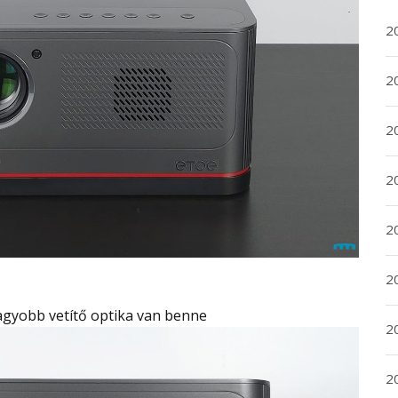
2
20
20
2
20
2
nagyobb vetítő optika van benne
2
2