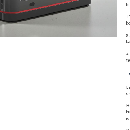
h
1
k
8
k
A
te
L
E
o
H
ku
is