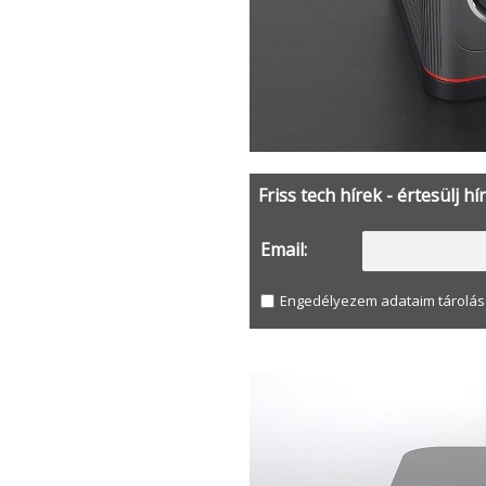
Friss tech hírek - értesülj hí
Email:
Engedélyezem adataim tárolás