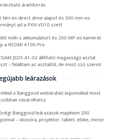
ordozható áramforrás
0 Nm-es direct drive alapot és 300 mm-es
ormányt ad a PXN VD10 szett
580 mAh-s akkumulátort és 200 MP-es kamerát
ap a REDMI K100 Pro
CGAM JSD5-A1-02 állítható magasságú asztal
szt – felálltam az asztaltól, de most szó szerint
egújabb leárazások
zekkel a Banggood webáruház kuponokkal most
lcsóbban vásárolhatsz
óvégi Banggood leárazások majdnem 200
ponnal – okosóra, projektor, tablet, ebike, motor