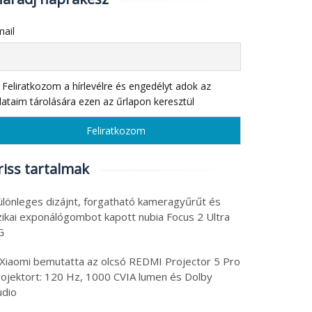
ail
Feliratkozom a hírlevélre és engedélyt adok az
ataim tárolására ezen az űrlapon keresztül
riss tartalmak
ülönleges dizájnt, forgatható kameragyűrűt és
izikai exponálógombot kapott nubia Focus 2 Ultra
G
 Xiaomi bemutatta az olcsó REDMI Projector 5 Pro
rojektort: 120 Hz, 1000 CVIA lumen és Dolby
udio