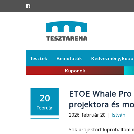
Skip
Tesztek
Bemutatók
Kedvezmény, kupo
to
content
Kuponok
ETOE Whale Pro t
20
projektora és m
Február
2026. február 20. |
István
Sok projektort kipróbáltam m