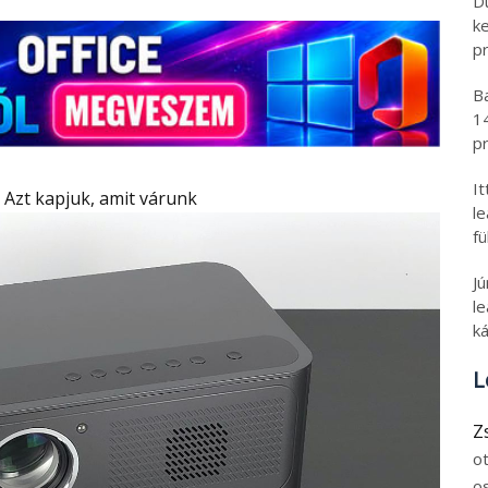
D
k
pr
B
1
pr
I
Azt kapjuk, amit várunk
l
fü
J
le
ká
L
Z
o
o