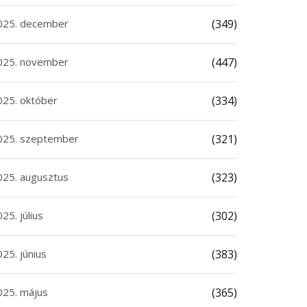
025. december
(349)
025. november
(447)
025. október
(334)
025. szeptember
(321)
025. augusztus
(323)
25. július
(302)
25. június
(383)
025. május
(365)