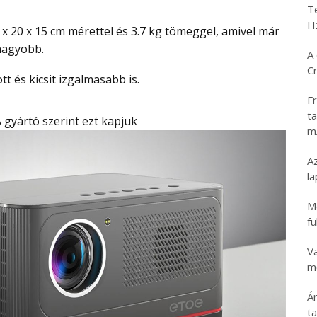
T
H
nagyobb.
A 
C
tt és kicsit izgalmasabb is.
Fr
ta
A gyártó szerint ezt kapjuk
m
Az
l
M
fü
V
mo
Á
t