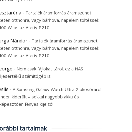
esztaréna
-
Tartalék áramforrás áramszünet
setén otthonra, vagy bárhová, napelem töltéssel:
400 W-os az Aferiy P210
arga Nándor
-
Tartalék áramforrás áramszünet
setén otthonra, vagy bárhová, napelem töltéssel:
400 W-os az Aferiy P210
eorge
-
Nem csak fájlokat tárol, ez a NAS
eljesértékű számítógép is
eslie
-
A Samsung Galaxy Watch Ultra 2 okosóráról
inden kiderült – sokkal nagyobb akku és
képesztően fényes kijelző!
orábbi tartalmak