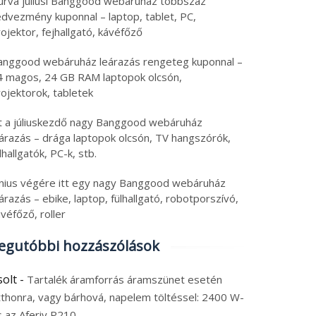
urva júliusi Banggood webáruház többszáz
edvezmény kuponnal – laptop, tablet, PC,
ojektor, fejhallgató, kávéfőző
anggood webáruház leárazás rengeteg kuponnal –
4 magos, 24 GB RAM laptopok olcsón,
ojektorok, tabletek
tt a júliuskezdő nagy Banggood webáruház
eárazás – drága laptopok olcsón, TV hangszórók,
lhallgatók, PC-k, stb.
únius végére itt egy nagy Banggood webáruház
árazás – ebike, laptop, fülhallgató, robotporszívó,
véfőző, roller
egutóbbi hozzászólások
solt
-
Tartalék áramforrás áramszünet esetén
tthonra, vagy bárhová, napelem töltéssel: 2400 W-
s az Aferiy P210