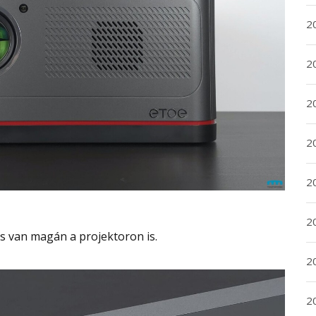
2
2
2
2
2
20
és van magán a projektoron is.
20
2