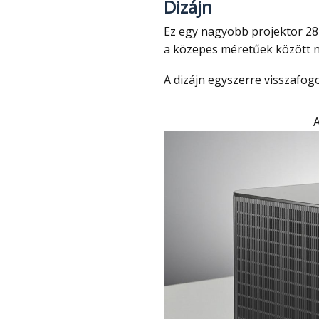
Dizájn
Ez egy nagyobb projektor 28 x 20 x 15 cm mérettel és 3.7 kg tömeggel, amivel már
a közepes méretűek között 
A dizájn egyszerre visszafogo