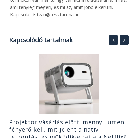
ami tényleg megéri, és mi az, amit jobb elkerülni.
Kapcsolat: istvan@tesztarena.hu
Kapcsolódó tartalmak
J
t
h
2
Projektor vásárlás előtt: mennyi lumen
fényerő kell, mit jelent a natív
felbontás, és működik-e rajta a Netflix?