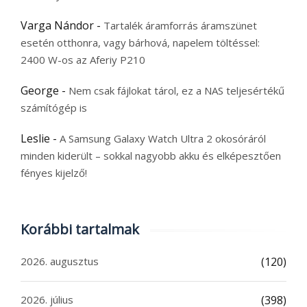
Varga Nándor
-
Tartalék áramforrás áramszünet
esetén otthonra, vagy bárhová, napelem töltéssel:
2400 W-os az Aferiy P210
George
-
Nem csak fájlokat tárol, ez a NAS teljesértékű
számítógép is
Leslie
-
A Samsung Galaxy Watch Ultra 2 okosóráról
minden kiderült – sokkal nagyobb akku és elképesztően
fényes kijelző!
Korábbi tartalmak
2026. augusztus
(120)
2026. július
(398)