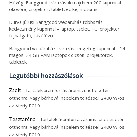
Hóvégi Banggood leárazások majdnem 200 kuponnal –
okosóra, projektor, tablet, ebike, motor is
Durva júliusi Banggood webáruház többszáz
kedvezmény kuponnal – laptop, tablet, PC, projektor,
fejhallgató, kávéfőző
Banggood webáruház leárazás rengeteg kuponnal – 14
magos, 24 GB RAM laptopok olcsón, projektorok,
tabletek
Legutóbbi hozzászólások
Zsolt
-
Tartalék áramforrás áramszünet esetén
otthonra, vagy bárhová, napelem töltéssel: 2400 W-os
az Aferiy P210
Tesztaréna
-
Tartalék áramforrás áramszünet esetén
otthonra, vagy bárhová, napelem töltéssel: 2400 W-os
az Aferiy P210