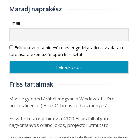
Maradj naprakész
Email
Feliratkozom a hírlevélre és engedélyt adok az adataim
tárolására ezen az űrlapon keresztül
Friss tartalmak
Most egy ebéd árából megvan a Windows 11 Pro
örökös licence (és az Office is kedvezményes)
Friss tech: 7 órát bír ez a 4300 Ft-os fülhallgató,
hagyományos órából okos, projektor útmutató
240 centis gyerek SUP pandás külsővel: a kisebb méret