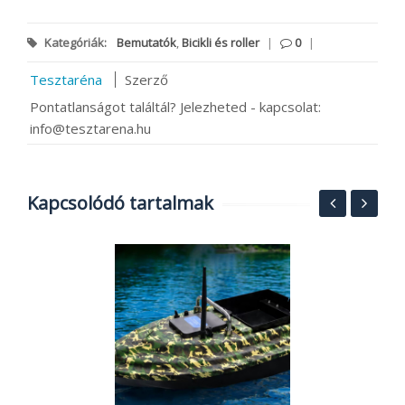
Kategóriák:
Bemutatók
,
Bicikli és roller
|
0
|
Tesztaréna
Szerző
Pontatlanságot találtál? Jelezheted - kapcsolat:
info@tesztarena.hu
Kapcsolódó tartalmak
S
6
e
2