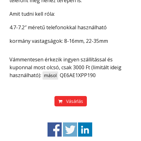
telefont még nehéz terepen is.
Amit tudni kell róla:
4.7-7.2″ méretű telefonokkal használható
kormány vastagságok: 8-16mm, 22-35mm
Vámmentesen érkezik ingyen szállítással és
kuponnal most olcsó, csak 3000 Ft (limitált ideig
használható):
QE6AE1XPP190
másol
Vásárlás