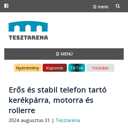
☰ menü
Skip
to
content
☰ MENÜ
Skip
Nyeremény
Kuponok
TikTok
Youtube
to
content
Erős és stabil telefon tartó
kerékpárra, motorra és
rollerre
2024. augusztus 31. |
Tesztaréna