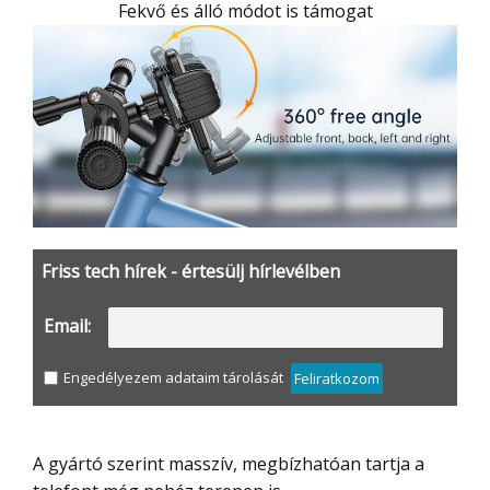
Fekvő és álló módot is támogat
Friss tech hírek - értesülj hírlevélben
Email:
Engedélyezem adataim tárolását
Feliratkozom
A gyártó szerint masszív, megbízhatóan tartja a