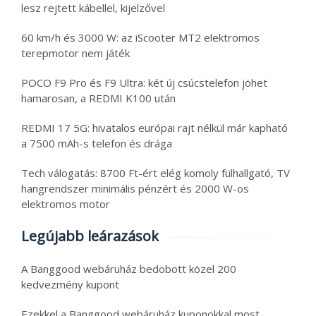
lesz rejtett kábellel, kijelzővel
60 km/h és 3000 W: az iScooter MT2 elektromos
terepmotor nem játék
POCO F9 Pro és F9 Ultra: két új csúcstelefon jöhet
hamarosan, a REDMI K100 után
REDMI 17 5G: hivatalos európai rajt nélkül már kapható
a 7500 mAh-s telefon és drága
Tech válogatás: 8700 Ft-ért elég komoly fülhallgató, TV
hangrendszer minimális pénzért és 2000 W-os
elektromos motor
Legújabb leárazások
A Banggood webáruház bedobott közel 200
kedvezmény kupont
Ezekkel a Banggood webáruház kuponokkal most