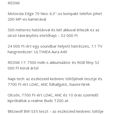
REDMI
Motorola Edge 70 Neo: 6.3″-os kompakt telefon jöhet
200 MP-es kamerával
500 méteres hatótávval és két akkuval érkezik ez az
olcsó távirányítós etetőhajó – 32 000 Ft
24 000 Ft-ért egy soundbar helyett hatrészes, 7.1 TV
hangrendszer: ULTIMEA Aura A40
REDMI 17: 7500 mAh-s akkumulátor és RGB fény 52
000 Ft körüli ártól
Napi tech: az eszközeid kedvenc töltőjének tesztje és
7700 Ft-ért LDAC, ANC fülhallgató, Xiaomi hírek
Olcsón, 7700 Ft-ért LDAC, ANC és 10 órás üzemidő:
kipróbáltuk a realme Buds T200-at
Blitzwolf BW-S35 teszt – az eszközeid kedvenc töltője