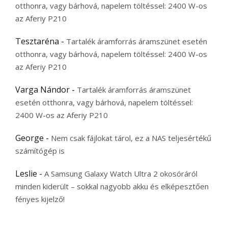
otthonra, vagy bárhová, napelem töltéssel: 2400 W-os
az Aferiy P210
Tesztaréna
-
Tartalék áramforrás áramszünet esetén
otthonra, vagy bárhová, napelem töltéssel: 2400 W-os
az Aferiy P210
Varga Nándor
-
Tartalék áramforrás áramszünet
esetén otthonra, vagy bárhová, napelem töltéssel:
2400 W-os az Aferiy P210
George
-
Nem csak fájlokat tárol, ez a NAS teljesértékű
számítógép is
Leslie
-
A Samsung Galaxy Watch Ultra 2 okosóráról
minden kiderült – sokkal nagyobb akku és elképesztően
fényes kijelző!