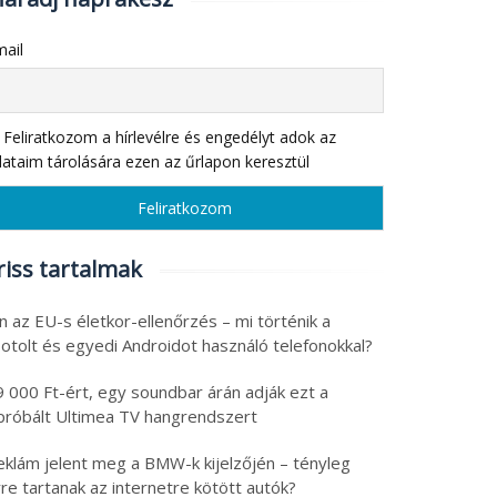
ail
Feliratkozom a hírlevélre és engedélyt adok az
ataim tárolására ezen az űrlapon keresztül
riss tartalmak
n az EU-s életkor-ellenőrzés – mi történik a
otolt és egyedi Androidot használó telefonokkal?
9 000 Ft-ért, egy soundbar árán adják ezt a
ipróbált Ultimea TV hangrendszert
eklám jelent meg a BMW-k kijelzőjén – tényleg
re tartanak az internetre kötött autók?