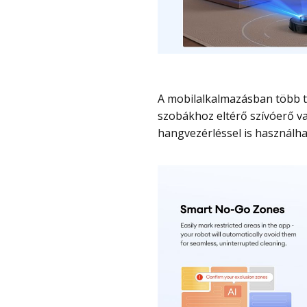
A mobilalkalmazásban több térkép is tárolható, kijelölhetők tiltott zónák, külön
szobákhoz eltérő szívóerő va
hangvezérléssel is használh