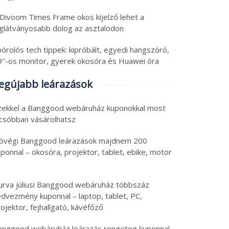
 Divoom Times Frame okos kijelző lehet a
eglátványosabb dolog az asztalodon
órolós tech tippek: kipróbált, egyedi hangszóró,
9″-os monitor, gyerek okosóra és Huawei óra
egújabb leárazások
zekkel a Banggood webáruház kuponokkal most
lcsóbban vásárolhatsz
óvégi Banggood leárazások majdnem 200
ponnal – okosóra, projektor, tablet, ebike, motor
urva júliusi Banggood webáruház többszáz
edvezmény kuponnal – laptop, tablet, PC,
ojektor, fejhallgató, kávéfőző
anggood webáruház leárazás rengeteg kuponnal –