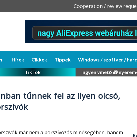
Skip
Cooperation / review reque
to
content
n
Hírek
Cikkek
Tippek
Windows / szoftver / har
TikTok
Ingyen vihető 🎁 nyerem
nban tűnnek fel az ilyen olcsó,
rszívók
porszívók már nem a porszívózás minőségében, hanem
M