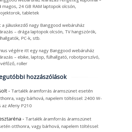
4 magos, 24 GB RAM laptopok olcsón,
ojektorok, tabletek
tt a júliuskezdő nagy Banggood webáruház
eárazás – drága laptopok olcsón, TV hangszórók,
lhallgatók, PC-k, stb.
únius végére itt egy nagy Banggood webáruház
árazás – ebike, laptop, fülhallgató, robotporszívó,
véfőző, roller
egutóbbi hozzászólások
solt
-
Tartalék áramforrás áramszünet esetén
tthonra, vagy bárhová, napelem töltéssel: 2400 W-
s az Aferiy P210
esztaréna
-
Tartalék áramforrás áramszünet
setén otthonra, vagy bárhová, napelem töltéssel: