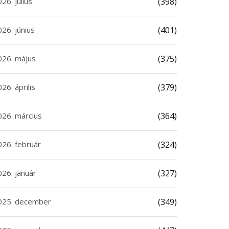
26. július
(398)
26. június
(401)
026. május
(375)
26. április
(379)
026. március
(364)
026. február
(324)
026. január
(327)
025. december
(349)