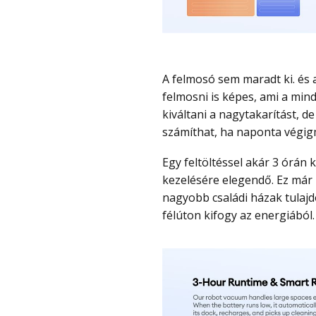
A felmosó sem maradt ki. és a 250 ml-es víztartállyal egyszerre porszívózni és
felmosni is képes, ami a min
kiváltani a nagytakarítást, 
számíthat, ha naponta végig
Egy feltöltéssel akár 3 órán keresztül dolgozhat, ami nagyjából 200 m²-es terület
kezelésére elegendő. Ez már 
nagyobb családi házak tulajd
félúton kifogy az energiából.