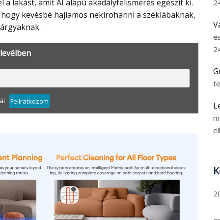
l a lakást, amit AI alapú akadályfelismerés egészít ki.
2
i, hogy kevésbé hajlamos nekirohanni a széklábaknak,
V
tárgyaknak.
e
2
rlevélben
G
t
át
Feliratkozom
L
m
el
K
2