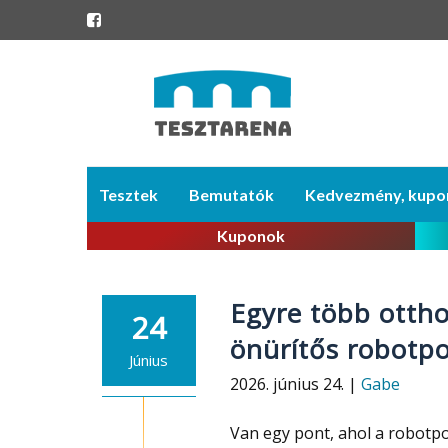
Skip
Tesztek
Bemutatók
Kedvezmény, kupo
to
content
Kuponok
Egyre több ottho
24
önürítős robotpo
Június
2026. június 24. |
Gabe
Van egy pont, ahol a robot