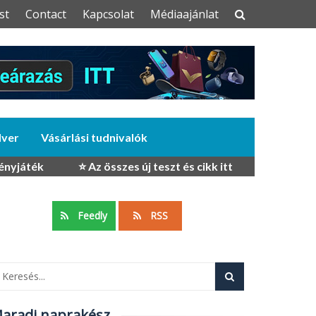
st
Contact
Kapcsolat
Médiaajánlat
dver
Vásárlási tudnivalók
ényjáték
⭐ Az összes új teszt és cikk itt
Feedly
RSS
aradj naprakész