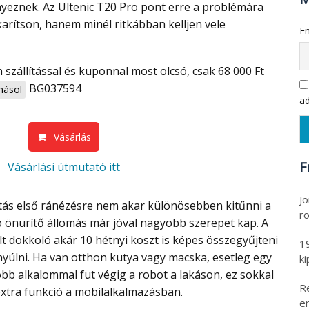
yeznek. Az Ultenic T20 Pro pont erre a problémára
karítson, hanem minél ritkábban kelljen vele
Em
BG037594
ásol
ad
Vásárlás
F
Vásárlási útmutató itt
Jö
ro
 önürítő állomás már jóval nagyobb szerepet kap. A
elt dokkoló akár 10 hétnyi koszt is képes összegyűjteni
1
nyúlni. Ha van otthon kutya vagy macska, esetleg egy
k
öbb alkalommal fut végig a robot a lakáson, ez sokkal
R
xtra funkció a mobilalkalmazásban.
er