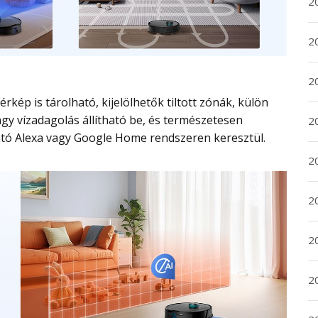
20
20
2
gy vízadagolás állítható be, és természetesen
20
ató Alexa vagy Google Home rendszeren keresztül.
2
2
2
2