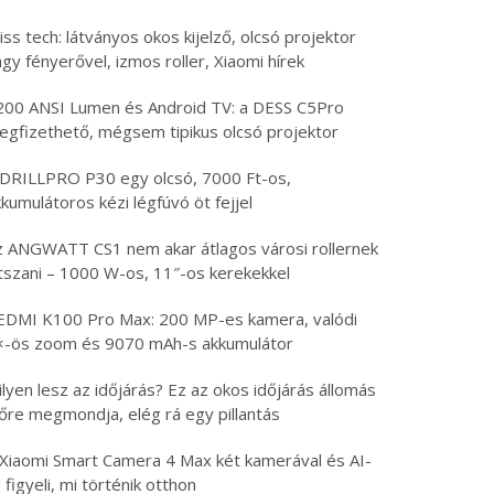
iss tech: látványos okos kijelző, olcsó projektor
gy fényerővel, izmos roller, Xiaomi hírek
200 ANSI Lumen és Android TV: a DESS C5Pro
egfizethető, mégsem tipikus olcsó projektor
 DRILLPRO P30 egy olcsó, 7000 Ft-os,
kumulátoros kézi légfúvó öt fejjel
z ANGWATT CS1 nem akar átlagos városi rollernek
átszani – 1000 W-os, 11″-os kerekekkel
EDMI K100 Pro Max: 200 MP-es kamera, valódi
×-ös zoom és 9070 mAh-s akkumulátor
lyen lesz az időjárás? Ez az okos időjárás állomás
lőre megmondja, elég rá egy pillantás
 Xiaomi Smart Camera 4 Max két kamerával és AI-
l figyeli, mi történik otthon