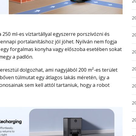
2
2
2
dennapi portalanításhoz jól jöhet. Nyilván nem fogja
de egy forgalmas konyha vagy előszoba esetében sokat
2
megy a padlón.
20
bőven túlmutat egy átlagos lakás méretén, így a
onosainak sem kell attól tartaniuk, hogy a robot
20
2
20