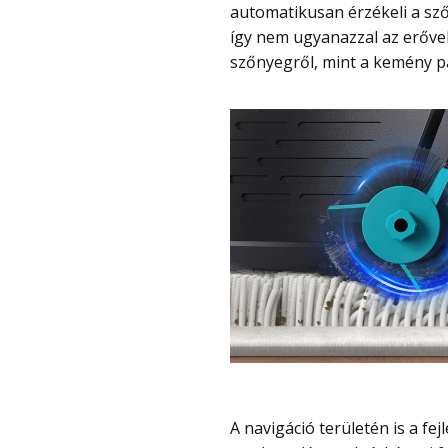
automatikusan érzékeli a sző
így nem ugyanazzal az erővel 
szőnyegről, mint a kemény pa
A navigáció területén is a fejlettebb megoldások közé sorolható. A LiDAR alapú