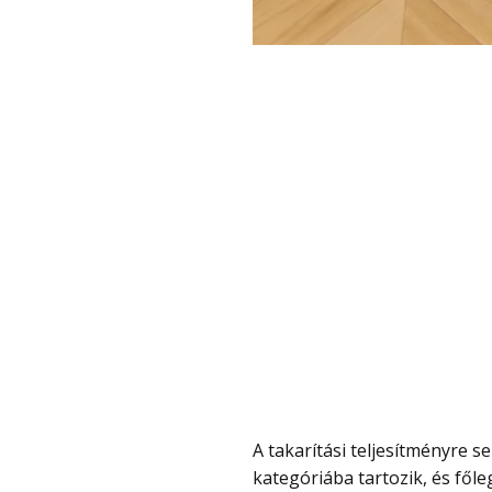
A takarítási teljesítményre sem lehet panasz. A 8000 Pa szívóerő már a komolyabb
kategóriába tartozik, és fől