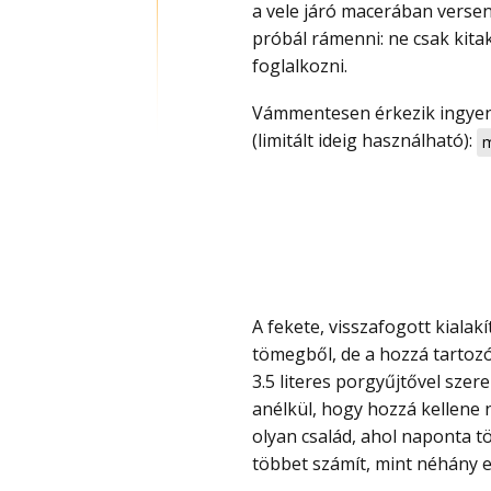
a vele járó macerában versen
próbál rámenni: ne csak kita
foglalkozni.
Vámmentesen érkezik ingyen szállítással és kuponnal most olcsó, csak 68 000 Ft
(limitált ideig használható):
m
A fekete, visszafogott kialakítás első ránézésre nem akar különösebben kitűnni a
tömegből, de a hozzá tartozó
3.5 literes porgyűjtővel szer
anélkül, hogy hozzá kellene 
olyan család, ahol naponta t
többet számít, mint néhány e