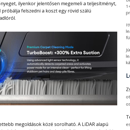
nyeget, ilyenkor jelentősen megemeli a teljesítményt,
1
próbálja felszedni a koszt egy rövid szálú
pr
dlóról.
I
l
fü
J
le
ká
L
Z
o
o
T
e