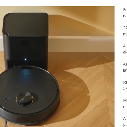
Fr
na
2
m
A
ak
A
l
R
5
Mi
e
A
ja