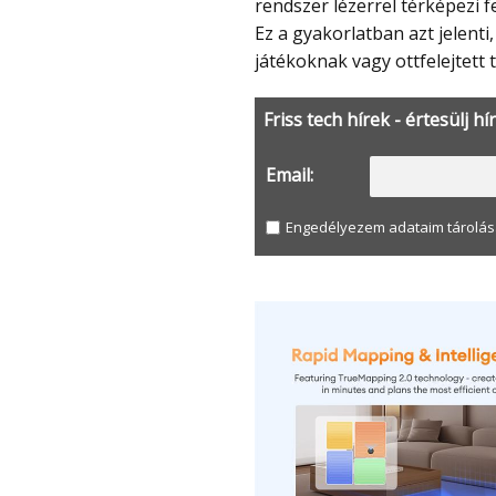
rendszer lézerrel térképezi fe
Ez a gyakorlatban azt jelent
játékoknak vagy ottfelejtett 
Friss tech hírek - értesülj hí
Email:
Engedélyezem adataim tárolás