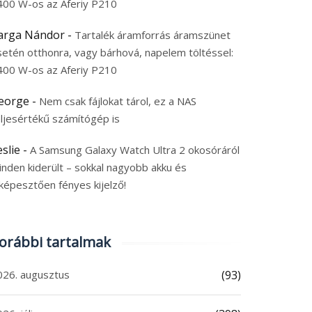
400 W-os az Aferiy P210
arga Nándor
-
Tartalék áramforrás áramszünet
setén otthonra, vagy bárhová, napelem töltéssel:
400 W-os az Aferiy P210
eorge
-
Nem csak fájlokat tárol, ez a NAS
eljesértékű számítógép is
eslie
-
A Samsung Galaxy Watch Ultra 2 okosóráról
inden kiderült – sokkal nagyobb akku és
képesztően fényes kijelző!
orábbi tartalmak
026. augusztus
(93)