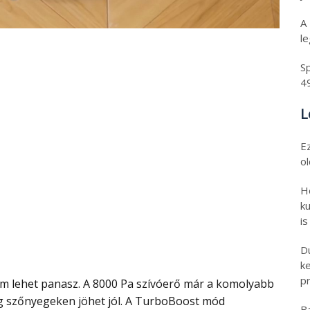
A
l
Sp
4
L
E
o
H
ku
is
D
k
pr
eg szőnyegeken jöhet jól. A TurboBoost mód
B