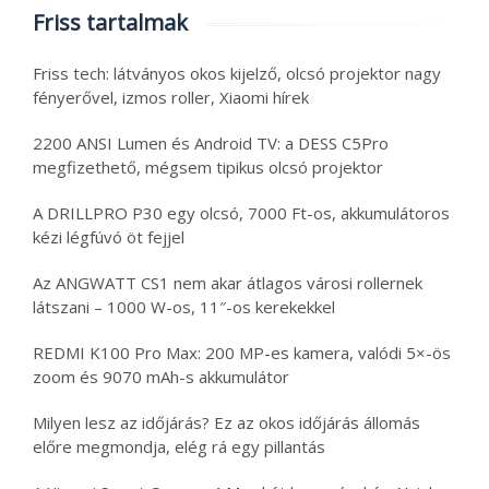
Friss tartalmak
Friss tech: látványos okos kijelző, olcsó projektor nagy
fényerővel, izmos roller, Xiaomi hírek
2200 ANSI Lumen és Android TV: a DESS C5Pro
megfizethető, mégsem tipikus olcsó projektor
A DRILLPRO P30 egy olcsó, 7000 Ft-os, akkumulátoros
kézi légfúvó öt fejjel
Az ANGWATT CS1 nem akar átlagos városi rollernek
látszani – 1000 W-os, 11″-os kerekekkel
REDMI K100 Pro Max: 200 MP-es kamera, valódi 5×-ös
zoom és 9070 mAh-s akkumulátor
Milyen lesz az időjárás? Ez az okos időjárás állomás
előre megmondja, elég rá egy pillantás