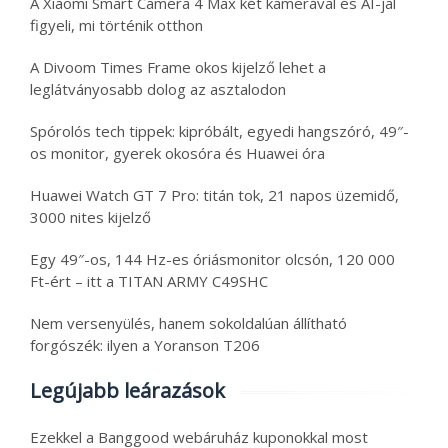
A Xiaomi Smart Camera 4 Max két kamerával és AI-jal
figyeli, mi történik otthon
A Divoom Times Frame okos kijelző lehet a
leglátványosabb dolog az asztalodon
Spórolós tech tippek: kipróbált, egyedi hangszóró, 49″-
os monitor, gyerek okosóra és Huawei óra
Huawei Watch GT 7 Pro: titán tok, 21 napos üzemidő,
3000 nites kijelző
Egy 49″-os, 144 Hz-es óriásmonitor olcsón, 120 000
Ft-ért – itt a TITAN ARMY C49SHC
Nem versenyülés, hanem sokoldalúan állítható
forgószék: ilyen a Yoranson T206
Legújabb leárazások
Ezekkel a Banggood webáruház kuponokkal most