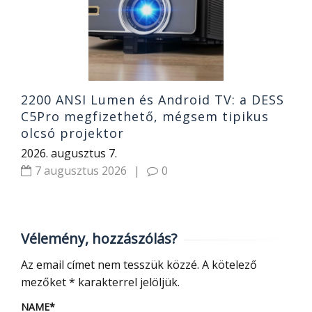
2
2200 ANSI Lumen és Android TV: a DESS
C5Pro megfizethető, mégsem tipikus
olcsó projektor
2026. augusztus 7.
7 augusztus 2026
|
0
Vélemény, hozzászólás?
Az email címet nem tesszük közzé.
A kötelező
mezőket
*
karakterrel jelöljük.
NAME
*