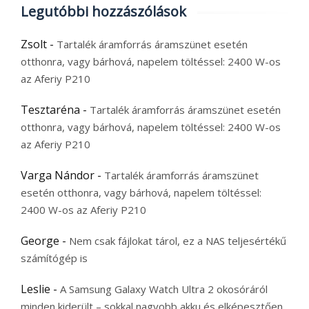
Legutóbbi hozzászólások
Zsolt
-
Tartalék áramforrás áramszünet esetén
otthonra, vagy bárhová, napelem töltéssel: 2400 W-os
az Aferiy P210
Tesztaréna
-
Tartalék áramforrás áramszünet esetén
otthonra, vagy bárhová, napelem töltéssel: 2400 W-os
az Aferiy P210
Varga Nándor
-
Tartalék áramforrás áramszünet
esetén otthonra, vagy bárhová, napelem töltéssel:
2400 W-os az Aferiy P210
George
-
Nem csak fájlokat tárol, ez a NAS teljesértékű
számítógép is
Leslie
-
A Samsung Galaxy Watch Ultra 2 okosóráról
minden kiderült – sokkal nagyobb akku és elképesztően