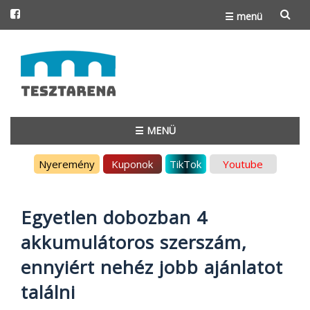
☰ menü
Skip
to
content
☰ MENÜ
Skip
Nyeremény
Kuponok
TikTok
Youtube
to
content
Egyetlen dobozban 4
akkumulátoros szerszám,
ennyiért nehéz jobb ajánlatot
találni