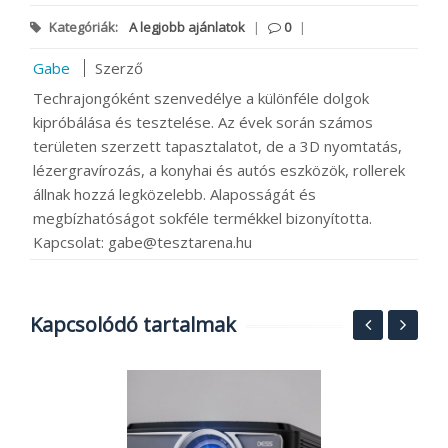
Kategóriák:
A legjobb ajánlatok
|
0
|
Gabe
Szerző
Techrajongóként szenvedélye a különféle dolgok
kipróbálása és tesztelése. Az évek során számos
területen szerzett tapasztalatot, de a 3D nyomtatás,
lézergravírozás, a konyhai és autós eszközök, rollerek
állnak hozzá legközelebb. Alaposságát és
megbízhatóságot sokféle termékkel bizonyította.
Kapcsolat: gabe@tesztarena.hu
Kapcsolódó tartalmak
ez
A
n
a