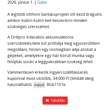
2026. június 1. |
Gabe
A legtöbb otthoni barkácsprojekt ott kezd drágulni,
amikor külön-külön kell beszerezni minden
szükséges szerszámot.
A Drillpro 4 darabos akkumulátoros
szerszámkészlete ezt próbálja meg egyszerűbben
megoldani, hiszen egy csomagban adja azokat a
gépeket, amelyekre egy ház körüli munka vagy
felújítás során a leggyakrabban szükség lehet.
Vámmentesen érkezik ingyen szállítással és
kuponnal most olcsóbb, 34 000 Ft (limitált ideig
használható):
BGb1151e
másol
Vásárlás