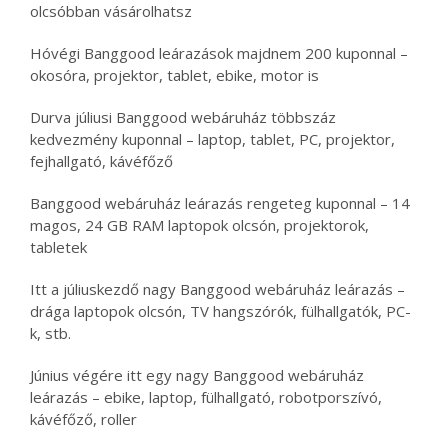
olcsóbban vásárolhatsz
Hóvégi Banggood leárazások majdnem 200 kuponnal –
okosóra, projektor, tablet, ebike, motor is
Durva júliusi Banggood webáruház többszáz
kedvezmény kuponnal – laptop, tablet, PC, projektor,
fejhallgató, kávéfőző
Banggood webáruház leárazás rengeteg kuponnal – 14
magos, 24 GB RAM laptopok olcsón, projektorok,
tabletek
Itt a júliuskezdő nagy Banggood webáruház leárazás –
drága laptopok olcsón, TV hangszórók, fülhallgatók, PC-
k, stb.
Június végére itt egy nagy Banggood webáruház
leárazás – ebike, laptop, fülhallgató, robotporszívó,
kávéfőző, roller