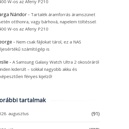
400 W-os az Aferiy P210
 49″-os, 144 Hz-es
Vannak már újabbak, d
iásmonitor olcsón, 120
15 000 Ft-ért ez a
arga Nándor
-
Tartalék áramforrás áramszünet
 Ft-ért – itt a TITAN
kipróbált BlitzWolf
setén otthonra, vagy bárhová, napelem töltéssel:
MY C49SHC
hangszóró nagyon jó
400 W-os az Aferiy P210
6. augusztus 7.
2026. augusztus 6.
vétel
 augusztus 2026
|
0
6 augusztus 2026
|
0
eorge
-
Nem csak fájlokat tárol, ez a NAS
eljesértékű számítógép is
eslie
-
A Samsung Galaxy Watch Ultra 2 okosóráról
inden kiderült – sokkal nagyobb akku és
képesztően fényes kijelző!
orábbi tartalmak
026. augusztus
(91)