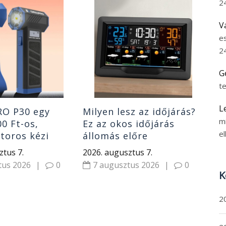
2
Egy
ór
V
000
e
AR
2
202
7
G
t
L
RO P30 egy
Milyen lesz az időjárás?
m
00 Ft-os,
Ez az okos időjárás
el
toros kézi
állomás előre
 fejjel
megmondja, elég rá egy
ztus 7.
2026. augusztus 7.
pillantás
tus 2026
|
0
7 augusztus 2026
|
0
K
2