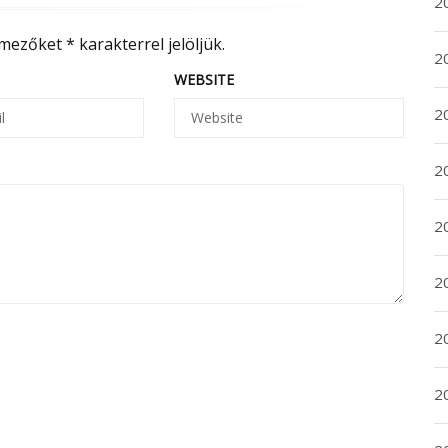
20
 mezőket
*
karakterrel jelöljük.
20
WEBSITE
2
20
2
2
2
2