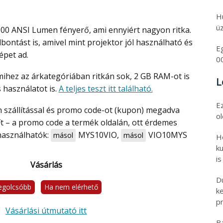
H
üz
bontást is, amivel mint projektor jól használható és
E
képet ad.
0
L
 használatot is.
A teljes teszt itt található.
E
o
 Ft – a promo code a termék oldalán, ott érdemes
 használhatók:
MYS10VIO
,
VIO10MYS
másol
másol
H
ku
is
Vásárlás
D
egolcsóbb
Ha nem elérhető
k
pr
Vásárlási útmutató itt
B