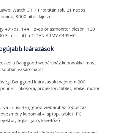
uawei Watch GT 7 Pro: titán tok, 21 napos
emidő, 3000 nites kijelző
gy 49″-os, 144 Hz-es óriásmonitor olcsón, 120
00 Ft-ért – itt a TITAN ARMY C49SHC
egújabb leárazások
zekkel a Banggood webáruház kuponokkal most
lcsóbban vásárolhatsz
óvégi Banggood leárazások majdnem 200
ponnal – okosóra, projektor, tablet, ebike, motor
urva júliusi Banggood webáruház többszáz
edvezmény kuponnal – laptop, tablet, PC,
ojektor, fejhallgató, kávéfőző
anggood webáruház leárazás rengeteg kuponnal –