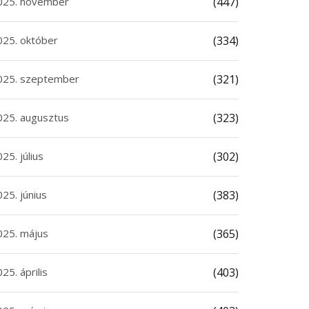
025. november
(447)
025. október
(334)
025. szeptember
(321)
025. augusztus
(323)
25. július
(302)
25. június
(383)
025. május
(365)
25. április
(403)