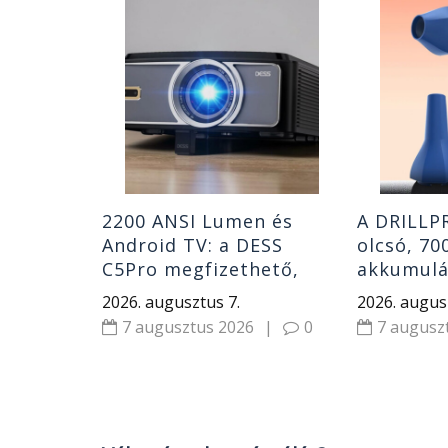
bbak, de
 a
Wolf
on jó
|
0
2200 ANSI Lumen és
A DRILLP
Android TV: a DESS
olcsó, 70
C5Pro megfizethető,
akkumulá
mégsem tipikus olcsó
légfúvó öt
2026. augusztus 7.
2026. augus
projektor
7 augusztus 2026
|
0
7 augusz