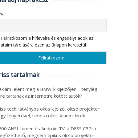
ail
Feliratkozom a hírlevélre és engedélyt adok az
ataim tárolására ezen az űrlapon keresztül
riss tartalmak
eklám jelent meg a BMW-k kijelzőjén – tényleg
re tartanak az internetre kötött autók?
iss tech: látványos okos kijelző, olcsó projektor
gy fényerővel, izmos roller, Xiaomi hírek
200 ANSI Lumen és Android TV: a DESS C5Pro
egfizethető, mégsem tipikus olcsó projektor