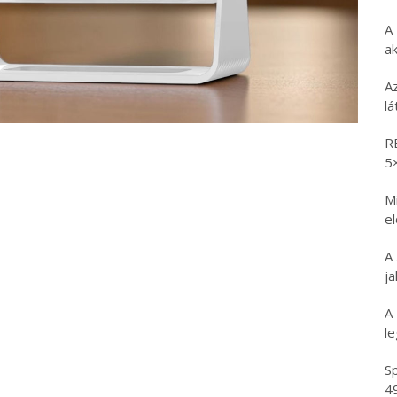
A
ak
A
l
R
5
Mi
e
A
ja
A
l
Sp
4