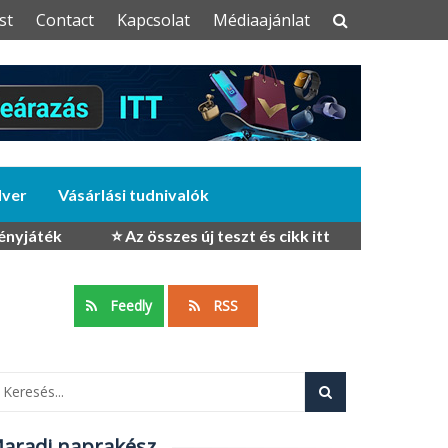
st
Contact
Kapcsolat
Médiaajánlat
dver
Vásárlási tudnivalók
ényjáték
⭐ Az összes új teszt és cikk itt
Feedly
RSS
aradj naprakész