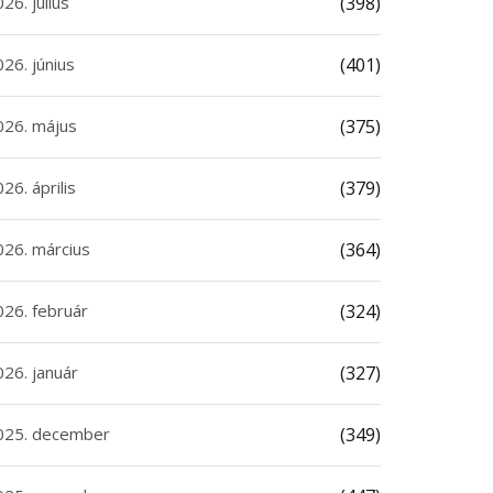
26. július
(398)
26. június
(401)
026. május
(375)
26. április
(379)
026. március
(364)
026. február
(324)
026. január
(327)
025. december
(349)