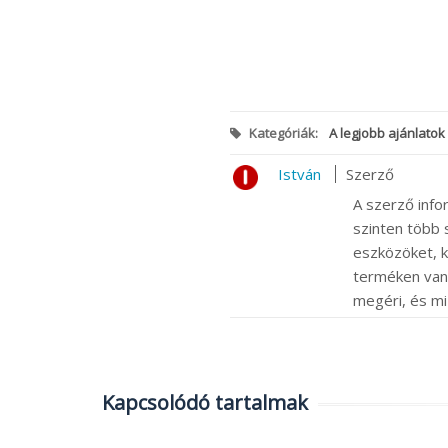
Kategóriák:
A legjobb ajánlatok
István
Szerző
A szerző info
szinten több s
eszközöket, k
terméken van m
megéri, és mi
Kapcsolódó tartalmak