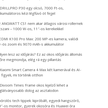
 DRILLPRO P30 egy olcsó, 7000 Ft-os,
kumulátoros kézi légfúvó öt fejjel
z ANGWATT CS1 nem akar átlagos városi rollernek
átszani – 1000 W-os, 11″-os kerekekkel
EDMI K100 Pro Max: 200 MP-es kamera, valódi
×-ös zoom és 9070 mAh-s akkumulátor
lyen lesz az időjárás? Ez az okos időjárás állomás
lőre megmondja, elég rá egy pillantás
 Xiaomi Smart Camera 4 Max két kamerával és AI-
l figyeli, mi történik otthon
 Divoom Times Frame okos kijelző lehet a
eglátványosabb dolog az asztalodon
órolós tech tippek: kipróbált, egyedi hangszóró,
9″-os monitor, gyerek okosóra és Huawei óra