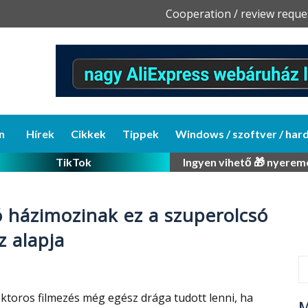
Skip
Cooperation / review reque
to
content
n
Hírek
Cikkek
Tippek
Windows / szoftver / har
TikTok
Ingyen vihető 🎁 nyerem
ó házimozinak ez a szuperolcsó
z alapja
ktoros filmezés még egész drága tudott lenni, ha
M