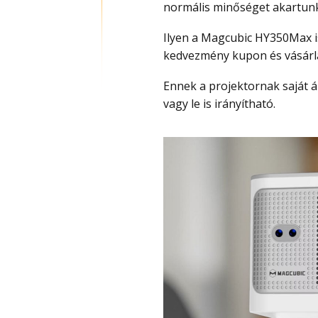
normális minőséget akartunk
Ilyen a Magcubic HY350Max is, amely most megint olcsón vihető – teszt,
kedvezmény kupon és vásárlás
Ennek a projektornak saját állványa van, ezért szinte bárhol elhelyezhető, mert fel
vagy le is irányítható.