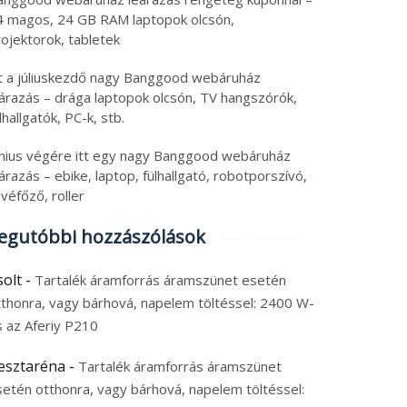
4 magos, 24 GB RAM laptopok olcsón,
ojektorok, tabletek
tt a júliuskezdő nagy Banggood webáruház
eárazás – drága laptopok olcsón, TV hangszórók,
lhallgatók, PC-k, stb.
únius végére itt egy nagy Banggood webáruház
árazás – ebike, laptop, fülhallgató, robotporszívó,
véfőző, roller
egutóbbi hozzászólások
solt
-
Tartalék áramforrás áramszünet esetén
tthonra, vagy bárhová, napelem töltéssel: 2400 W-
s az Aferiy P210
esztaréna
-
Tartalék áramforrás áramszünet
setén otthonra, vagy bárhová, napelem töltéssel: