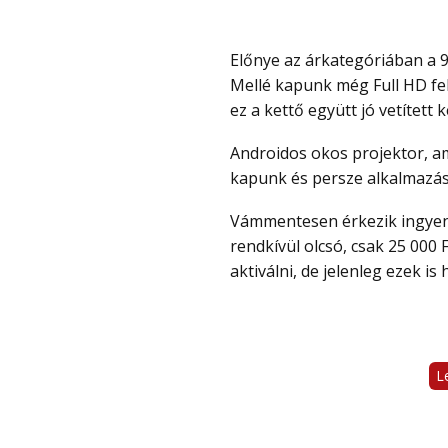
Előnye az árkategóriában a 900 ANSI Lumen fényerő, ami ennyiért nagyon ritka.
Mellé kapunk még Full HD fel
ez a kettő együtt jó vetített 
Androidos okos projektor, amihez az árkategóriában ritkán sok, 2 GB RAM-ot is
kapunk és persze alkalmazás
Vámmentesen érkezik ingyen szállítással és promo code-ot (kupon) megadva
rendkívül olcsó, csak 25 000
aktiválni, de jelenleg ezek is
L