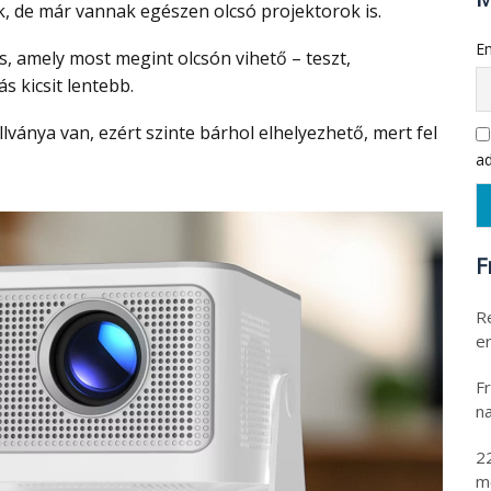
, de már vannak egészen olcsó projektorok is.
Em
 kicsit lentebb.
ad
F
R
er
Fr
na
2
m