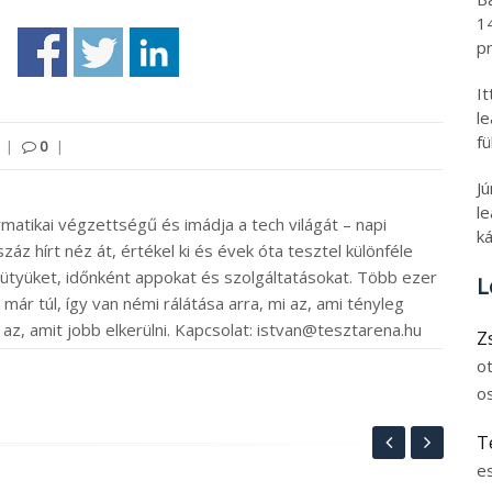
1
pr
I
l
fü
|
0
|
J
le
rmatikai végzettségű és imádja a tech világát – napi
ká
záz hírt néz át, értékel ki és évek óta tesztel különféle
ütyüket, időnként appokat és szolgáltatásokat. Több ezer
L
ár túl, így van némi rálátása arra, mi az, ami tényleg
 az, amit jobb elkerülni. Kapcsolat: istvan@tesztarena.hu
Z
o
o
T
e