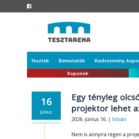
Skip
Tesztek
Bemutatók
Kedvezmény, kupo
to
content
Kuponok
Egy tényleg olcs
16
projektor lehet a
Június
2026. június 16. |
István
Nem is annyira régen a proje