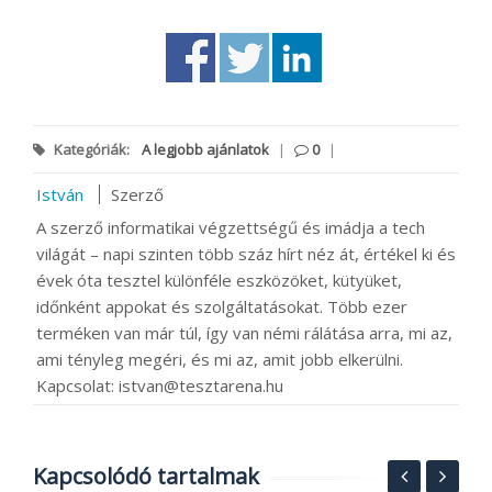
Kategóriák:
A legjobb ajánlatok
|
0
|
István
Szerző
A szerző informatikai végzettségű és imádja a tech
világát – napi szinten több száz hírt néz át, értékel ki és
évek óta tesztel különféle eszközöket, kütyüket,
időnként appokat és szolgáltatásokat. Több ezer
terméken van már túl, így van némi rálátása arra, mi az,
ami tényleg megéri, és mi az, amit jobb elkerülni.
Kapcsolat: istvan@tesztarena.hu
Kapcsolódó tartalmak