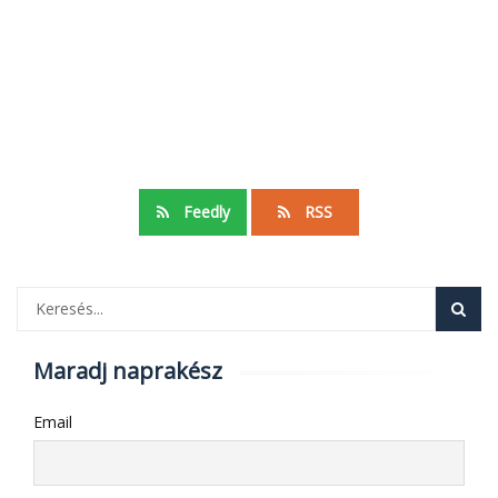
Feedly
RSS
Maradj naprakész
Email