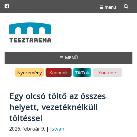
☰ menü
Skip
to
content
☰ MENÜ
Skip
Nyeremény
Kuponok
TikTok
Youtube
to
content
Egy olcsó töltő az összes
helyett, vezetéknélküli
töltéssel
2026. február 9. |
István