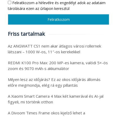
Feliratkozom a hírlevélre és engedélyt adok az adataim
tárolására ezen az űrlapon keresztül
Friss tartalmak
Az ANGWATT CS1 nem akar átlagos városi rollernek
látszani – 1000 W-os, 11″-os kerekekkel
REDMI K100 Pro Max: 200 MP-es kamera, valódi 5×-ös
zoom és 9070 mAh-s akkumulátor
Milyen lesz az időjárás? Ez az okos időjárás állomás
előre megmondja, elég rá egy pillantás
A Xiaomi Smart Camera 4 Max két kamerával és AI-jal
figyeli, mi történik otthon
A Divoom Times Frame okos kijelző lehet a