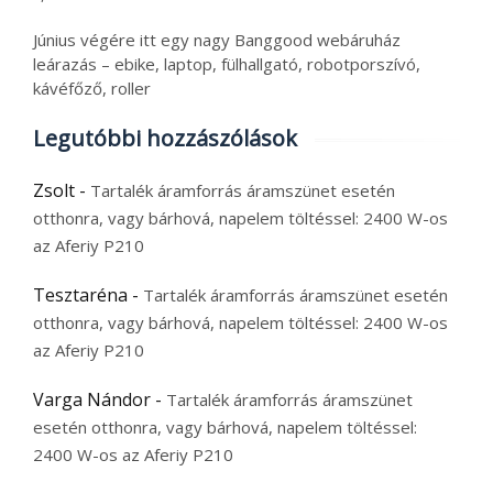
Június végére itt egy nagy Banggood webáruház
leárazás – ebike, laptop, fülhallgató, robotporszívó,
kávéfőző, roller
Legutóbbi hozzászólások
Zsolt
-
Tartalék áramforrás áramszünet esetén
otthonra, vagy bárhová, napelem töltéssel: 2400 W-os
az Aferiy P210
Tesztaréna
-
Tartalék áramforrás áramszünet esetén
otthonra, vagy bárhová, napelem töltéssel: 2400 W-os
az Aferiy P210
Varga Nándor
-
Tartalék áramforrás áramszünet
esetén otthonra, vagy bárhová, napelem töltéssel:
2400 W-os az Aferiy P210