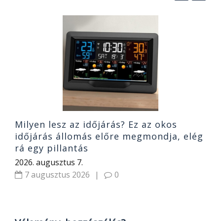
E
o
A
2
Milyen lesz az időjárás? Ez az okos
időjárás állomás előre megmondja, elég
rá egy pillantás
2026. augusztus 7.
7 augusztus 2026
|
0