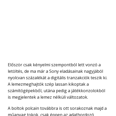
Először csak kényelmi szempontból lett vonzó a
letöltés, de ma már a Sony eladásainak nagyjából
nyolcvan százalékát a digitális tranzakciók teszik ki.
A lemezmeghajtók szép lassan kikoptak a
számítógépekből, utána pedig a játékkonzolokból
is megjelentek a lemez nélküli változatok.
A boltok polcain továbbra is ott sorakoznak majd a
műanyag tokok, csak éppen az adathordozó