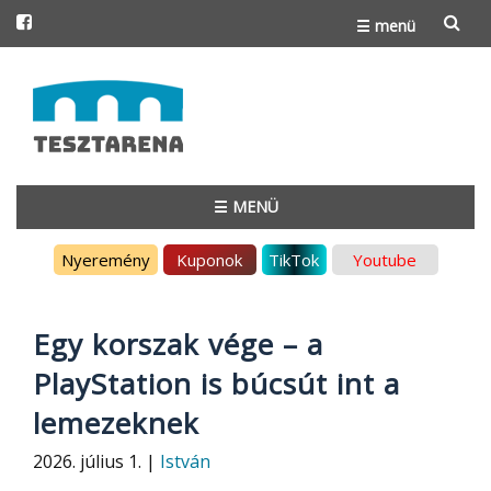
☰ menü
Skip
to
content
☰ MENÜ
Skip
Nyeremény
Kuponok
TikTok
Youtube
to
content
Egy korszak vége – a
PlayStation is búcsút int a
lemezeknek
2026. július 1. |
István