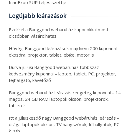
InnoExpo SUP teljes szettje
Legújabb leárazások
Ezekkel a Banggood webáruház kuponokkal most
olcsóbban vásárolhatsz
Hóvégi Banggood leárazások majdnem 200 kuponnal –
okosóra, projektor, tablet, ebike, motor is
Durva júliusi Banggood webáruház többszáz
kedvezmény kuponnal – laptop, tablet, PC, projektor,
fejhallgató, kávéfőző
Banggood webáruház leárazás rengeteg kuponnal – 14
magos, 24 GB RAM laptopok olcsón, projektorok,
tabletek
Itt a júliuskezdő nagy Banggood webáruház leárazás –
drága laptopok olcsón, TV hangszórók, fülhallgatók, PC-
k, stb.