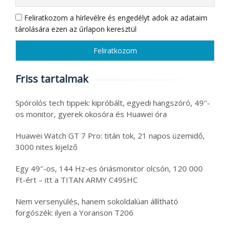
Feliratkozom a hírlevélre és engedélyt adok az adataim
tárolására ezen az űrlapon keresztül
Friss tartalmak
Spórolós tech tippek: kipróbált, egyedi hangszóró, 49″-
os monitor, gyerek okosóra és Huawei óra
Huawei Watch GT 7 Pro: titán tok, 21 napos üzemidő,
3000 nites kijelző
Egy 49″-os, 144 Hz-es óriásmonitor olcsón, 120 000
Ft-ért – itt a TITAN ARMY C49SHC
Nem versenyülés, hanem sokoldalúan állítható
forgószék: ilyen a Yoranson T206