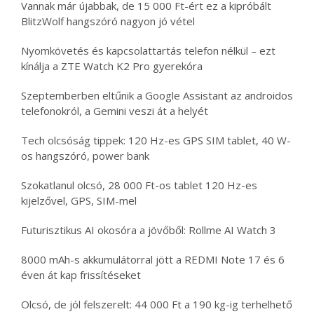
Vannak már újabbak, de 15 000 Ft-ért ez a kipróbált
BlitzWolf hangszóró nagyon jó vétel
Nyomkövetés és kapcsolattartás telefon nélkül – ezt
kínálja a ZTE Watch K2 Pro gyerekóra
Szeptemberben eltűnik a Google Assistant az androidos
telefonokról, a Gemini veszi át a helyét
Tech olcsóság tippek: 120 Hz-es GPS SIM tablet, 40 W-
os hangszóró, power bank
Szokatlanul olcsó, 28 000 Ft-os tablet 120 Hz-es
kijelzővel, GPS, SIM-mel
Futurisztikus AI okosóra a jövőből: Rollme AI Watch 3
8000 mAh-s akkumulátorral jött a REDMI Note 17 és 6
éven át kap frissítéseket
Olcsó, de jól felszerelt: 44 000 Ft a 190 kg-ig terhelhető