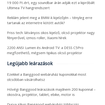
19 000 Ft-ért, egy soundbar árán adják ezt a kipróbált
Ultimea TV hangrendszert
Reklám jelent meg a BMW-k kijelzőjén – tényleg erre
tartanak az internetre kötött autók?
Friss tech: látványos okos kijelző, olcsó projektor nagy
fényerővel, izmos roller, Xiaomi hírek
2200 ANSI Lumen és Android TV: a DESS C5Pro
megfizethető, mégsem tipikus olcsó projektor
Legújabb leárazások
Ezekkel a Banggood webáruház kuponokkal most
olcsóbban vásárolhatsz
Hóvégi Banggood leárazások majdnem 200 kuponnal –
okosóra, projektor, tablet, ebike, motor is
Durva júliusi Banggood webáruház többszáz