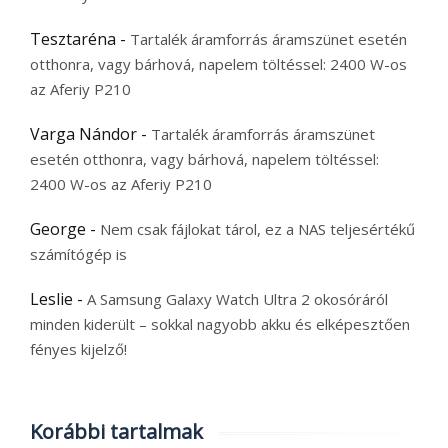
Tesztaréna
-
Tartalék áramforrás áramszünet esetén
otthonra, vagy bárhová, napelem töltéssel: 2400 W-os
az Aferiy P210
Varga Nándor
-
Tartalék áramforrás áramszünet
esetén otthonra, vagy bárhová, napelem töltéssel:
2400 W-os az Aferiy P210
George
-
Nem csak fájlokat tárol, ez a NAS teljesértékű
számítógép is
Leslie
-
A Samsung Galaxy Watch Ultra 2 okosóráról
minden kiderült – sokkal nagyobb akku és elképesztően
fényes kijelző!
Korábbi tartalmak