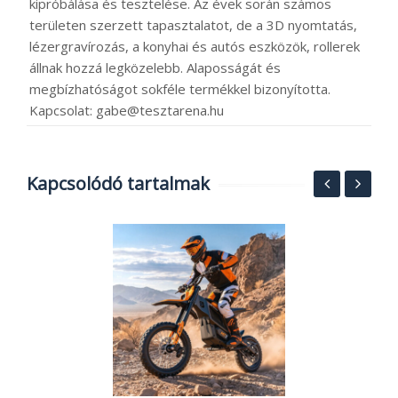
kipróbálása és tesztelése. Az évek során számos
területen szerzett tapasztalatot, de a 3D nyomtatás,
lézergravírozás, a konyhai és autós eszközök, rollerek
állnak hozzá legközelebb. Alaposságát és
megbízhatóságot sokféle termékkel bizonyította.
Kapcsolat: gabe@tesztarena.hu
Kapcsolódó tartalmak
5
1
2