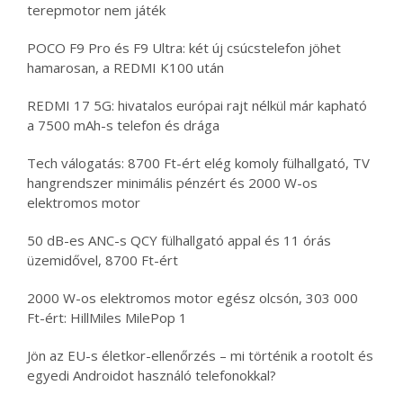
terepmotor nem játék
POCO F9 Pro és F9 Ultra: két új csúcstelefon jöhet
hamarosan, a REDMI K100 után
REDMI 17 5G: hivatalos európai rajt nélkül már kapható
a 7500 mAh-s telefon és drága
Tech válogatás: 8700 Ft-ért elég komoly fülhallgató, TV
hangrendszer minimális pénzért és 2000 W-os
elektromos motor
50 dB-es ANC-s QCY fülhallgató appal és 11 órás
üzemidővel, 8700 Ft-ért
2000 W-os elektromos motor egész olcsón, 303 000
Ft-ért: HillMiles MilePop 1
Jön az EU-s életkor-ellenőrzés – mi történik a rootolt és
egyedi Androidot használó telefonokkal?