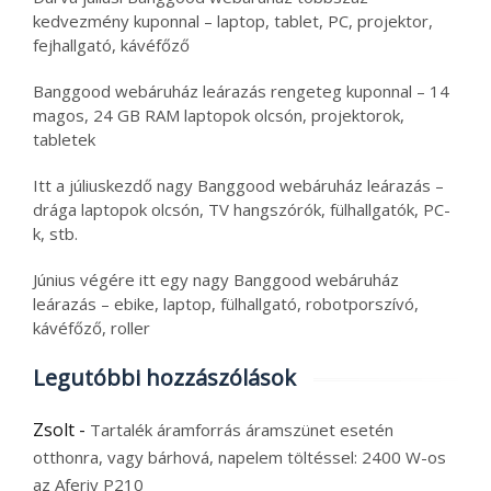
kedvezmény kuponnal – laptop, tablet, PC, projektor,
fejhallgató, kávéfőző
Banggood webáruház leárazás rengeteg kuponnal – 14
magos, 24 GB RAM laptopok olcsón, projektorok,
tabletek
Itt a júliuskezdő nagy Banggood webáruház leárazás –
drága laptopok olcsón, TV hangszórók, fülhallgatók, PC-
k, stb.
Június végére itt egy nagy Banggood webáruház
leárazás – ebike, laptop, fülhallgató, robotporszívó,
kávéfőző, roller
Legutóbbi hozzászólások
Zsolt
-
Tartalék áramforrás áramszünet esetén
otthonra, vagy bárhová, napelem töltéssel: 2400 W-os
az Aferiy P210