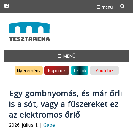
☰ menü
Skip
to
content
☰ MENÜ
Skip
Nyeremény
Kuponok
TikTok
Youtube
to
content
Egy gombnyomás, és már őrli
is a sót, vagy a fűszereket ez
az elektromos őrlő
2026. július 1. |
Gabe