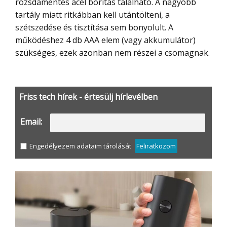
rozsdamentes acél borítás található. A nagyobb
tartály miatt ritkábban kell utántölteni, a
szétszedése és tisztítása sem bonyolult. A
működéshez 4 db AAA elem (vagy akkumulátor)
szükséges, ezek azonban nem részei a csomagnak.
Friss tech hírek - értesülj hírlevélben
Email:
Engedélyezem adataim tárolását
Feliratkozom