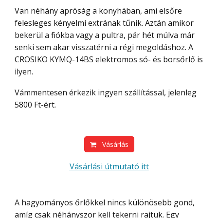
Van néhány apróság a konyhában, ami elsőre
felesleges kényelmi extrának tűnik. Aztán amikor
bekerül a fiókba vagy a pultra, pár hét múlva már
senki sem akar visszatérni a régi megoldáshoz. A
CROSIKO KYMQ-14BS elektromos só- és borsőrlő is
ilyen.
Vámmentesen érkezik ingyen szállítással, jelenleg
5800 Ft-ért.
Vásárlás
Vásárlási útmutató itt
A hagyományos őrlőkkel nincs különösebb gond,
amíg csak néhányszor kell tekerni rajtuk. Egy