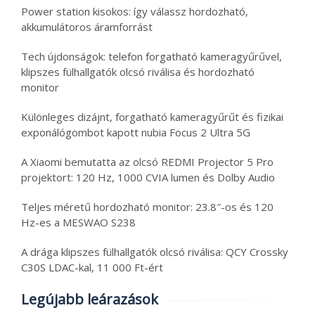
Power station kisokos: így válassz hordozható,
akkumulátoros áramforrást
Tech újdonságok: telefon forgatható kameragyűrűvel,
klipszes fülhallgatók olcsó riválisa és hordozható
monitor
Különleges dizájnt, forgatható kameragyűrűt és fizikai
exponálógombot kapott nubia Focus 2 Ultra 5G
A Xiaomi bemutatta az olcsó REDMI Projector 5 Pro
projektort: 120 Hz, 1000 CVIA lumen és Dolby Audio
Teljes méretű hordozható monitor: 23.8″-os és 120
Hz-es a MESWAO S238
A drága klipszes fülhallgatók olcsó riválisa: QCY Crossky
C30S LDAC-kal, 11 000 Ft-ért
Legújabb leárazások