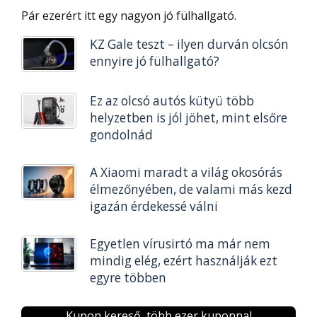
Pár ezerért itt egy nagyon jó fülhallgató.
KZ Gale teszt – ilyen durván olcsón
ennyire jó fülhallgató?
Ez az olcsó autós kütyü több
helyzetben is jól jöhet, mint elsőre
gondolnád
A Xiaomi maradt a világ okosórás
élmezőnyében, de valami más kezd
igazán érdekessé válni
Egyetlen vírusirtó ma már nem
mindig elég, ezért használják ezt
egyre többen
Kupon kereső, több ezer kuponnal