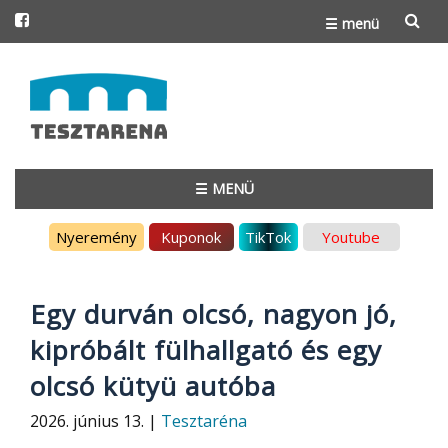
☰ menü
Skip
to
content
☰ MENÜ
Skip
Nyeremény
Kuponok
TikTok
Youtube
to
content
Egy durván olcsó, nagyon jó,
kipróbált fülhallgató és egy
olcsó kütyü autóba
2026. június 13. |
Tesztaréna