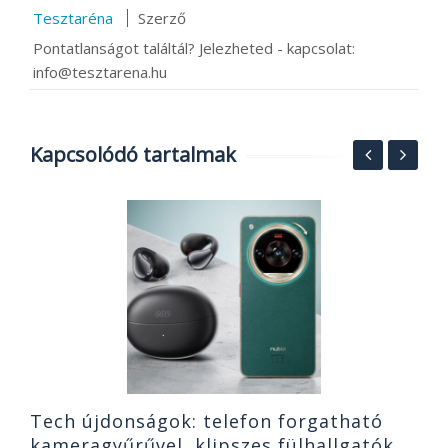
Tesztaréna
Szerző
Pontatlanságot találtál? Jelezheted - kapcsolat:
info@tesztarena.hu
Kapcsolódó tartalmak
F
t
t
2
Tech újdonságok: telefon forgatható
kameragyűrűvel, klipszes fülhallgatók