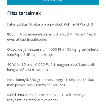
Friss tartalmak
Futurisztikus AI okosóra a jövőből: Rollme AI Watch 3
8000 mAh-s akkumulátorral jött a REDMI Note 17 és 6
éven át kap frissítéseket
Olcsó, de jól felszerelt: 44 000 Ft a 190 kg-ig terhelhető
InnoExpo SUP teljes szettje
40 W és 15 óra 10 000 Ft-ért: nagyon olcsó bluetooth
hangszóró a SOUNARC R1
Kicsi, könnyű, 330 grammos, mégis 100W-os, 14 000
mAh power bank: BlitzWolf BW-P23
Mobilklíma vásárlás előtt: hány BTU kell, mennyit
fogyaszt, és mitől hűt valóban?