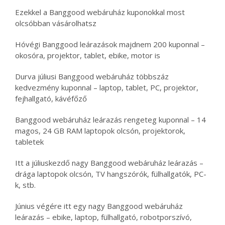
Ezekkel a Banggood webáruház kuponokkal most
olcsóbban vásárolhatsz
Hóvégi Banggood leárazások majdnem 200 kuponnal –
okosóra, projektor, tablet, ebike, motor is
Durva júliusi Banggood webáruház többszáz
kedvezmény kuponnal – laptop, tablet, PC, projektor,
fejhallgató, kávéfőző
Banggood webáruház leárazás rengeteg kuponnal – 14
magos, 24 GB RAM laptopok olcsón, projektorok,
tabletek
Itt a júliuskezdő nagy Banggood webáruház leárazás –
drága laptopok olcsón, TV hangszórók, fülhallgatók, PC-
k, stb.
Június végére itt egy nagy Banggood webáruház
leárazás – ebike, laptop, fülhallgató, robotporszívó,