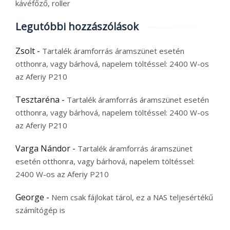
kávéfőző, roller
Legutóbbi hozzászólások
Zsolt
-
Tartalék áramforrás áramszünet esetén
otthonra, vagy bárhová, napelem töltéssel: 2400 W-os
az Aferiy P210
Tesztaréna
-
Tartalék áramforrás áramszünet esetén
otthonra, vagy bárhová, napelem töltéssel: 2400 W-os
az Aferiy P210
Varga Nándor
-
Tartalék áramforrás áramszünet
esetén otthonra, vagy bárhová, napelem töltéssel:
2400 W-os az Aferiy P210
George
-
Nem csak fájlokat tárol, ez a NAS teljesértékű
számítógép is