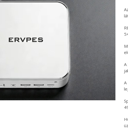
A
l
R
5
Mi
e
A
ja
A
l
Sp
4
H
üz