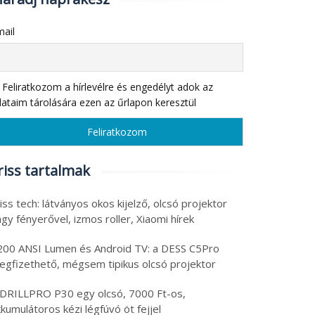
ail
Feliratkozom a hírlevélre és engedélyt adok az
ataim tárolására ezen az űrlapon keresztül
riss tartalmak
iss tech: látványos okos kijelző, olcsó projektor
gy fényerővel, izmos roller, Xiaomi hírek
200 ANSI Lumen és Android TV: a DESS C5Pro
egfizethető, mégsem tipikus olcsó projektor
 DRILLPRO P30 egy olcsó, 7000 Ft-os,
kumulátoros kézi légfúvó öt fejjel