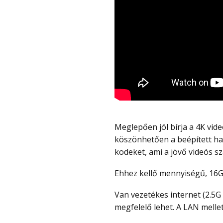
Meglepően jól bírja a 4K videóvágást (pl. DaVinci Resolve, vagy Premiere Pro alatt),
köszönhetően a beépített ha
kodeket, ami a jövő videós s
Ehhez kellő mennyiségű, 16
Van vezetékes internet (2.5G LAN), de a wifi 6 által a legtöbb esetben a wifi is
megfelelő lehet. A LAN mellet