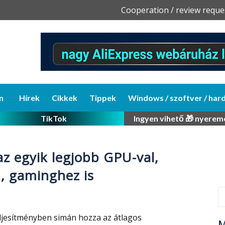
Skip
Cooperation / review reque
to
content
n
Hírek
Cikkek
Tippek
Windows / szoftver / har
TikTok
Ingyen vihető 🎁 nyerem
z egyik legjobb GPU-val,
n, gaminghez is
eljesítményben simán hozza az átlagos
M