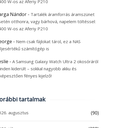
400 W-os az Aferiy P210
arga Nándor
-
Tartalék áramforrás áramszünet
setén otthonra, vagy bárhová, napelem töltéssel:
400 W-os az Aferiy P210
eorge
-
Nem csak fájlokat tárol, ez a NAS
eljesértékű számítógép is
eslie
-
A Samsung Galaxy Watch Ultra 2 okosóráról
inden kiderült – sokkal nagyobb akku és
képesztően fényes kijelző!
orábbi tartalmak
026. augusztus
(90)