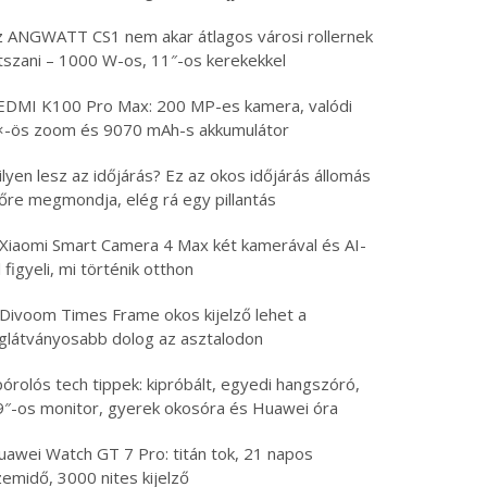
z ANGWATT CS1 nem akar átlagos városi rollernek
átszani – 1000 W-os, 11″-os kerekekkel
EDMI K100 Pro Max: 200 MP-es kamera, valódi
×-ös zoom és 9070 mAh-s akkumulátor
lyen lesz az időjárás? Ez az okos időjárás állomás
lőre megmondja, elég rá egy pillantás
 Xiaomi Smart Camera 4 Max két kamerával és AI-
l figyeli, mi történik otthon
 Divoom Times Frame okos kijelző lehet a
eglátványosabb dolog az asztalodon
órolós tech tippek: kipróbált, egyedi hangszóró,
9″-os monitor, gyerek okosóra és Huawei óra
uawei Watch GT 7 Pro: titán tok, 21 napos
emidő, 3000 nites kijelző