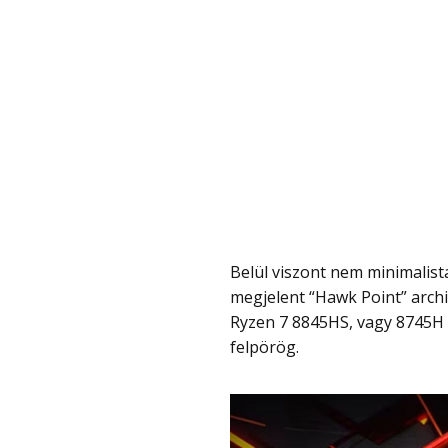
Belül viszont nem minimalista, sőt, az AMD Ryzen 7 H255 egy modern, 2024 végén
megjelent “Hawk Point” archi
Ryzen 7 8845HS, vagy 8745H k
felpörög.