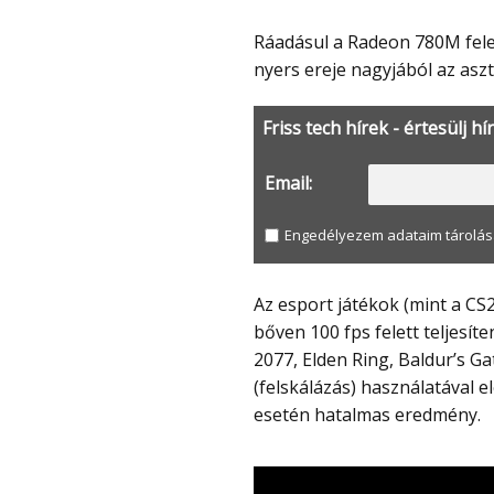
Ráadásul a Radeon 780M felel a grafikáért, ami jelenleg az egyik legjobb iGPU, és a
nyers ereje nagyjából az asz
Friss tech hírek - értesülj hí
Email:
Engedélyezem adataim tárolás
Az esport játékok (mint a CS2, Valorant, Dota 2, LoL) magas beállítások mellett is
bőven 100 fps felett teljesí
2077, Elden Ring, Baldur’s Ga
(felskálázás) használatával e
esetén hatalmas eredmény.