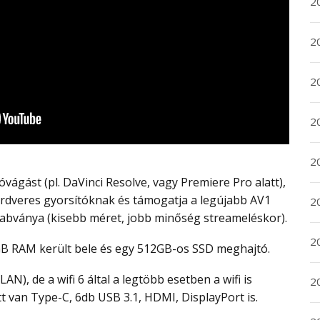
2
2
2
2
20
rdveres gyorsítóknak és támogatja a legújabb AV1
20
zabványa (kisebb méret, jobb minőség streameléskor).
2
GB RAM került bele és egy 512GB-os SSD meghajtó.
20
t van Type-C, 6db USB 3.1, HDMI, DisplayPort is.