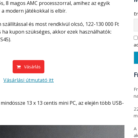
s, 8 magos AMC processzorral, amihez az egyik
a modern játékokkal is elbír.
Em
és ha kupon szükséges, akkor ezek használhatók:
VS45
).
ad
Vásárlás
F
Vásárlási útmutató itt
Fr
na
2
m
A
ak