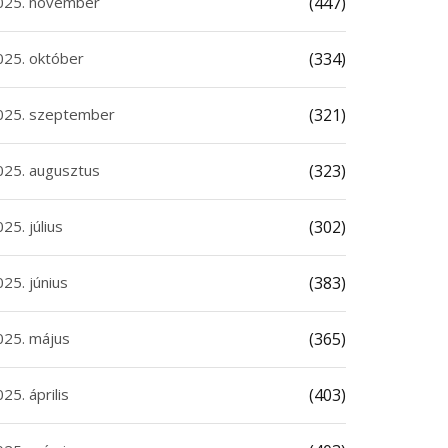
025. november
(447)
025. október
(334)
025. szeptember
(321)
025. augusztus
(323)
25. július
(302)
25. június
(383)
025. május
(365)
25. április
(403)