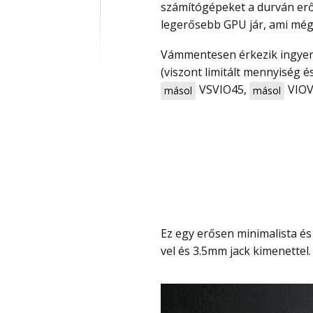
számítógépeket a durván erő
legerősebb GPU jár, ami még 
Vámmentesen érkezik ingyen szállítással és most rendkívül olcsó, 122-130 000 Ft
(viszont limitált mennyiség 
VSVIO45
,
VIO
másol
másol
Ez egy erősen minimalista és mindössze 13 x 13 centis mini PC, az elején több USB-
vel és 3.5mm jack kimenettel.