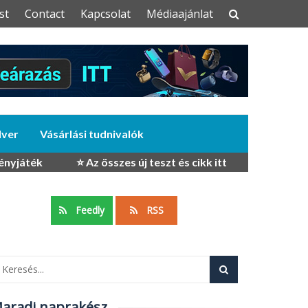
st
Contact
Kapcsolat
Médiaajánlat
dver
Vásárlási tudnivalók
ényjáték
⭐ Az összes új teszt és cikk itt
Feedly
RSS
aradj naprakész