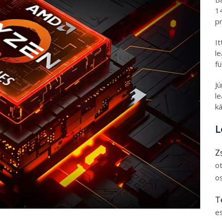
1
pr
I
l
fü
J
le
ká
L
Z
o
o
T
e