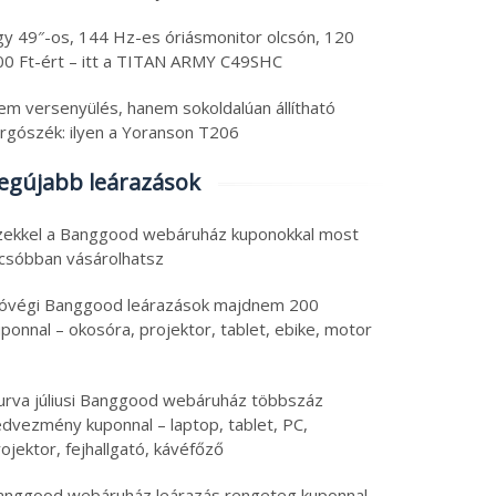
gy 49″-os, 144 Hz-es óriásmonitor olcsón, 120
00 Ft-ért – itt a TITAN ARMY C49SHC
em versenyülés, hanem sokoldalúan állítható
orgószék: ilyen a Yoranson T206
egújabb leárazások
zekkel a Banggood webáruház kuponokkal most
lcsóbban vásárolhatsz
óvégi Banggood leárazások majdnem 200
ponnal – okosóra, projektor, tablet, ebike, motor
urva júliusi Banggood webáruház többszáz
edvezmény kuponnal – laptop, tablet, PC,
ojektor, fejhallgató, kávéfőző
anggood webáruház leárazás rengeteg kuponnal –