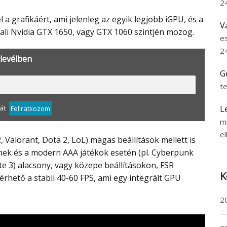
2
V
tali Nvidia GTX 1650, vagy GTX 1060 szintjén mozog.
e
2
rlevélben
G
t
L
át
Feliratkozom
m
el
tenek és a modern AAA játékok esetén (pl. Cyberpunk
te 3) alacsony, vagy közepe beállításokon, FSR
K
lérhető a stabil 40-60 FPS, ami egy integrált GPU
2