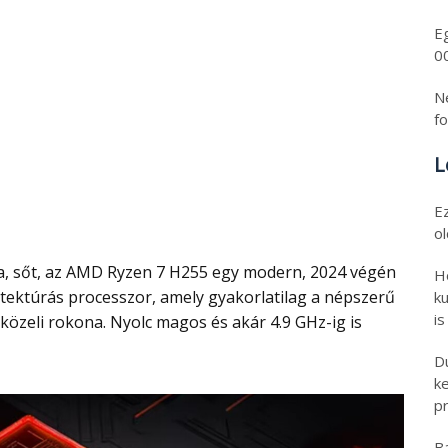
E
0
N
f
L
E
o
H
tektúrás processzor, amely gyakorlatilag a népszerű
ku
is
özeli rokona. Nyolc magos és akár 4.9 GHz-ig is
D
k
pr
B