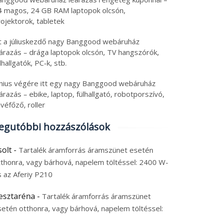
4 magos, 24 GB RAM laptopok olcsón,
ojektorok, tabletek
tt a júliuskezdő nagy Banggood webáruház
eárazás – drága laptopok olcsón, TV hangszórók,
lhallgatók, PC-k, stb.
únius végére itt egy nagy Banggood webáruház
árazás – ebike, laptop, fülhallgató, robotporszívó,
véfőző, roller
egutóbbi hozzászólások
solt
-
Tartalék áramforrás áramszünet esetén
tthonra, vagy bárhová, napelem töltéssel: 2400 W-
s az Aferiy P210
esztaréna
-
Tartalék áramforrás áramszünet
setén otthonra, vagy bárhová, napelem töltéssel: