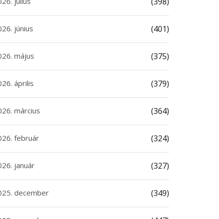
26. július
(398)
26. június
(401)
026. május
(375)
26. április
(379)
026. március
(364)
026. február
(324)
026. január
(327)
025. december
(349)