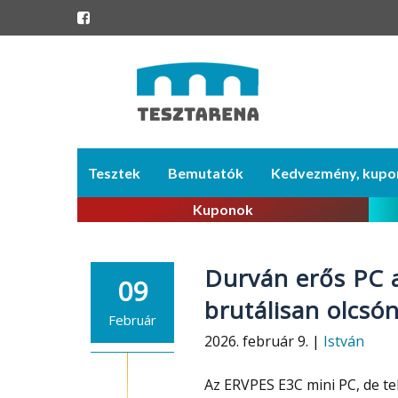
Skip
Tesztek
Bemutatók
Kedvezmény, kupo
to
content
Kuponok
Durván erős PC a
09
brutálisan olcsó
Február
2026. február 9. |
István
Az ERVPES E3C mini PC, de t