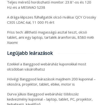
Teljes méretű hordozható monitor: 23.8″-os és 120
Hz-es a MESWAO S238
A drága klipszes fülhallgatók olcsó riválisa: QCY Crossky
C30S LDAC-kal, 11 000 Ft-ért
Friss tech: állítható magasságú asztal teszt, olcsó
tablet, ami egy laptop, tartalék áramforrás, 8580 mAh
Xiaomi
Legújabb leárazások
Ezekkel a Banggood webáruház kuponokkal most
olcsóbban vásárolhatsz
Hóvégi Banggood leárazások majdnem 200 kuponnal –
okosóra, projektor, tablet, ebike, motor is
Durva júliusi Banggood webáruház többszáz
kedvezmény kuponnal – laptop, tablet, PC, projektor,
fejhallgató, kávéfőző