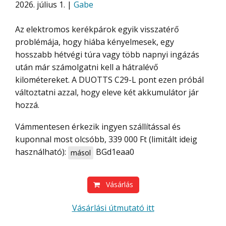
2026. július 1. |
Gabe
Az elektromos kerékpárok egyik visszatérő
problémája, hogy hiába kényelmesek, egy
hosszabb hétvégi túra vagy több napnyi ingázás
után már számolgatni kell a hátralévő
kilométereket. A DUOTTS C29-L pont ezen próbál
változtatni azzal, hogy eleve két akkumulátor jár
hozzá.
Vámmentesen érkezik ingyen szállítással és
kuponnal most olcsóbb, 339 000 Ft (limitált ideig
használható):
BGd1eaa0
másol
Vásárlás
Vásárlási útmutató itt