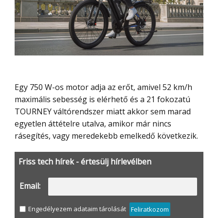
Egy 750 W-os motor adja az erőt, amivel 52 km/h
maximális sebesség is elérhető és a 21 fokozatú
TOURNEY váltórendszer miatt akkor sem marad
egyetlen áttételre utalva, amikor már nincs
rásegítés, vagy meredekebb emelkedő következik.
Friss tech hírek - értesülj hírlevélben
Email:
Engedélyezem adataim tárolását
Feliratkozom