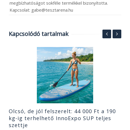
megbízhatóságot sokféle termékkel bizonyította.
Kapcsolat: gabe@tesztarena.hu
Kapcsolódó tartalmak
K
1
B
2
Olcsó, de jól felszerelt: 44 000 Ft a 190
kg-ig terhelhető InnoExpo SUP teljes
szettje