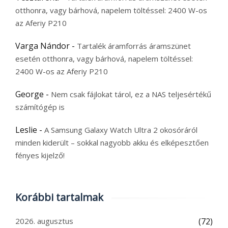
otthonra, vagy bárhová, napelem töltéssel: 2400 W-os
az Aferiy P210
Varga Nándor
-
Tartalék áramforrás áramszünet
esetén otthonra, vagy bárhová, napelem töltéssel:
2400 W-os az Aferiy P210
George
-
Nem csak fájlokat tárol, ez a NAS teljesértékű
számítógép is
Leslie
-
A Samsung Galaxy Watch Ultra 2 okosóráról
minden kiderült – sokkal nagyobb akku és elképesztően
fényes kijelző!
Korábbi tartalmak
2026. augusztus
(72)