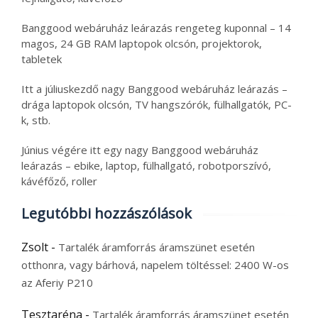
Banggood webáruház leárazás rengeteg kuponnal – 14
magos, 24 GB RAM laptopok olcsón, projektorok,
tabletek
Itt a júliuskezdő nagy Banggood webáruház leárazás –
drága laptopok olcsón, TV hangszórók, fülhallgatók, PC-
k, stb.
Június végére itt egy nagy Banggood webáruház
leárazás – ebike, laptop, fülhallgató, robotporszívó,
kávéfőző, roller
Legutóbbi hozzászólások
Zsolt
-
Tartalék áramforrás áramszünet esetén
otthonra, vagy bárhová, napelem töltéssel: 2400 W-os
az Aferiy P210
Tesztaréna
-
Tartalék áramforrás áramszünet esetén