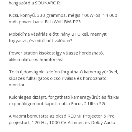
hangszóró a SOUNARC R1
Kicsi, könnyű, 330 grammos, mégis 100W-os, 14 000
mAh power bank: BlitzWolf BW-P23
Mobilklíma vásárlás előtt: hány BTU kell, mennyit
fogyaszt, és mitől hűt valóban?
Power station kisokos: így válassz hordozható,
akkumulátoros áramforrást
Tech újdonságok: telefon forgatható kameragyűrűvel,
klipszes fülhallgatók olcsó riválisa és hordozható
monitor
Különleges dizájnt, forgatható kameragyűrűt és fizikai
exponálógombot kapott nubia Focus 2 Ultra 5G
A Xiaomi bemutatta az olcsó REDMI Projector 5 Pro
projektort: 120 Hz, 1000 CVIA lumen és Dolby Audio