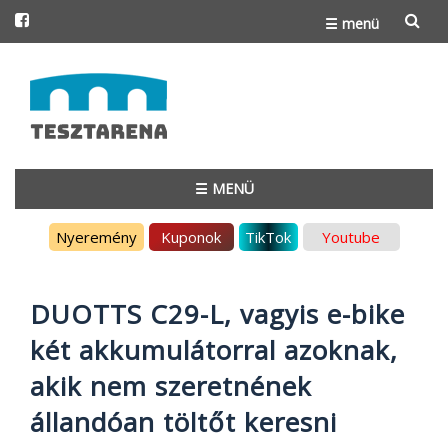
☰ menü
Skip
to
content
☰ MENÜ
Skip
Nyeremény
Kuponok
TikTok
Youtube
to
content
DUOTTS C29-L, vagyis e-bike
két akkumulátorral azoknak,
akik nem szeretnének
állandóan töltőt keresni