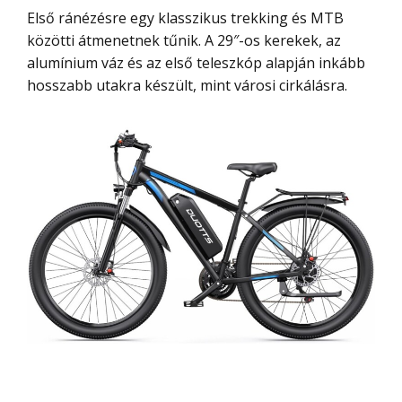
Első ránézésre egy klasszikus trekking és MTB
közötti átmenetnek tűnik. A 29″-os kerekek, az
alumínium váz és az első teleszkóp alapján inkább
hosszabb utakra készült, mint városi cirkálásra.