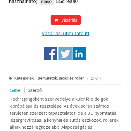
használható):
BGd1eaa0
másol
Vásárlás
Vásárlási útmutató itt
Kategóriák:
Bemutatók
,
Bicikli és roller
|
0
|
Gabe
Szerző
Techrajongóként szenvedélye a különféle dolgok
kipróbálása és tesztelése. Az évek során számos
területen szerzett tapasztalatot, de a 3D nyomtatás,
lézergravírozás, a konyhai és autós eszközök, rollerek
állnak hozzá legközelebb. Alaposságát és