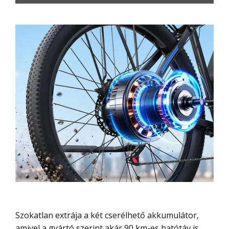
Szokatlan extrája a két cserélhető akkumulátor,
amivel a gyártó szerint akár 90 km-es hatótáv is