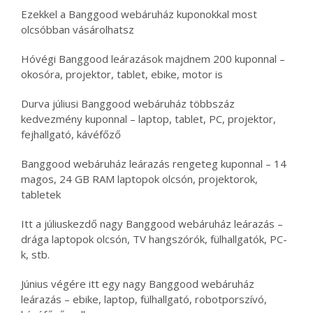
Ezekkel a Banggood webáruház kuponokkal most
olcsóbban vásárolhatsz
Hóvégi Banggood leárazások majdnem 200 kuponnal –
okosóra, projektor, tablet, ebike, motor is
Durva júliusi Banggood webáruház többszáz
kedvezmény kuponnal – laptop, tablet, PC, projektor,
fejhallgató, kávéfőző
Banggood webáruház leárazás rengeteg kuponnal – 14
magos, 24 GB RAM laptopok olcsón, projektorok,
tabletek
Itt a júliuskezdő nagy Banggood webáruház leárazás –
drága laptopok olcsón, TV hangszórók, fülhallgatók, PC-
k, stb.
Június végére itt egy nagy Banggood webáruház
leárazás – ebike, laptop, fülhallgató, robotporszívó,