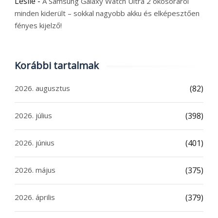
Leslie
-
A Samsung Galaxy Watch Ultra 2 okosóráról
minden kiderült – sokkal nagyobb akku és elképesztően
fényes kijelző!
Korábbi tartalmak
2026. augusztus
(82)
2026. július
(398)
2026. június
(401)
2026. május
(375)
2026. április
(379)