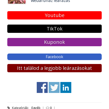
webáruház leárazás
Youtube
TikTok
Kuponok
Facebook
Itt találod a legjobb leárazásokat
Kategóriák:
Egyéb
|
0
|