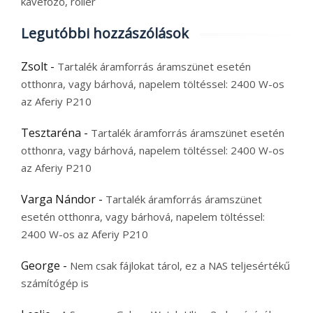
kávéfőző, roller
Legutóbbi hozzászólások
Zsolt
-
Tartalék áramforrás áramszünet esetén
otthonra, vagy bárhová, napelem töltéssel: 2400 W-os
az Aferiy P210
Tesztaréna
-
Tartalék áramforrás áramszünet esetén
otthonra, vagy bárhová, napelem töltéssel: 2400 W-os
az Aferiy P210
Varga Nándor
-
Tartalék áramforrás áramszünet
esetén otthonra, vagy bárhová, napelem töltéssel:
2400 W-os az Aferiy P210
George
-
Nem csak fájlokat tárol, ez a NAS teljesértékű
számítógép is