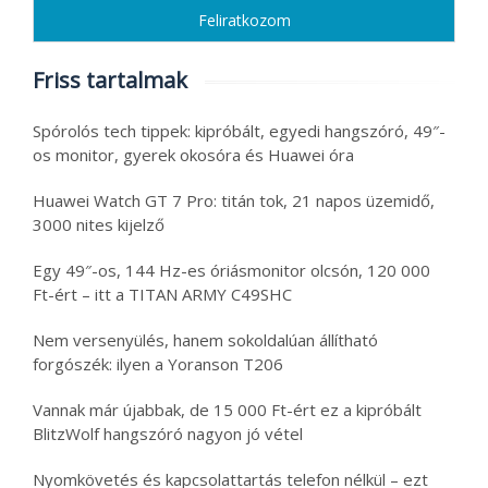
Friss tartalmak
Spórolós tech tippek: kipróbált, egyedi hangszóró, 49″-
os monitor, gyerek okosóra és Huawei óra
Huawei Watch GT 7 Pro: titán tok, 21 napos üzemidő,
3000 nites kijelző
Egy 49″-os, 144 Hz-es óriásmonitor olcsón, 120 000
Ft-ért – itt a TITAN ARMY C49SHC
Nem versenyülés, hanem sokoldalúan állítható
forgószék: ilyen a Yoranson T206
Vannak már újabbak, de 15 000 Ft-ért ez a kipróbált
BlitzWolf hangszóró nagyon jó vétel
Nyomkövetés és kapcsolattartás telefon nélkül – ezt