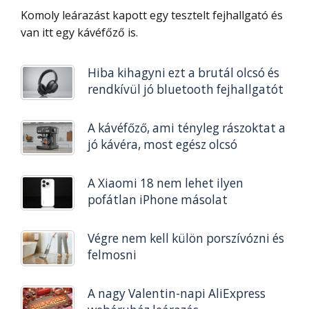
Komoly leárazást kapott egy tesztelt fejhallgató és
van itt egy kávéfőző is.
Hiba kihagyni ezt a brutál olcsó és
rendkívül jó bluetooth fejhallgatót
A kávéfőző, ami tényleg rászoktat a
jó kávéra, most egész olcsó
A Xiaomi 18 nem lehet ilyen
pofátlan iPhone másolat
Végre nem kell külön porszívózni és
felmosni
A nagy Valentin-napi AliExpress