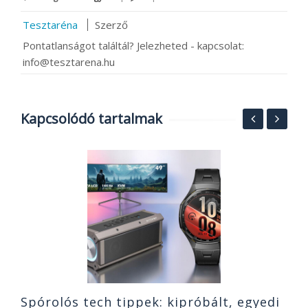
Tesztaréna
Szerző
Pontatlanságot találtál? Jelezheted - kapcsolat:
info@tesztarena.hu
Kapcsolódó tartalmak
T
és
S
b
2
Spórolós tech tippek: kipróbált, egyedi