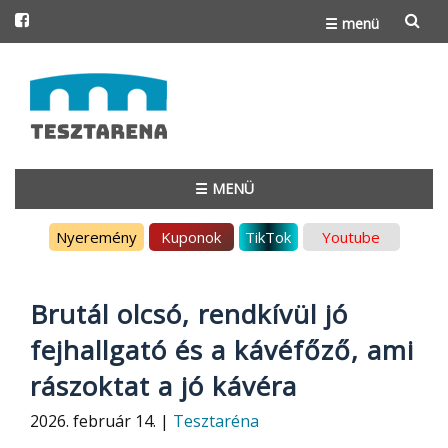
☰ menü
Skip
to
content
☰ MENÜ
Skip
Nyeremény
Kuponok
TikTok
Youtube
to
content
Brutál olcsó, rendkívül jó
fejhallgató és a kávéfőző, ami
rászoktat a jó kávéra
2026. február 14. |
Tesztaréna