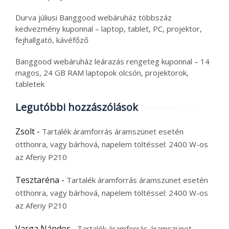
Durva júliusi Banggood webáruház többszáz
kedvezmény kuponnal – laptop, tablet, PC, projektor,
fejhallgató, kávéfőző
Banggood webáruház leárazás rengeteg kuponnal – 14
magos, 24 GB RAM laptopok olcsón, projektorok,
tabletek
Legutóbbi hozzászólások
Zsolt
-
Tartalék áramforrás áramszünet esetén
otthonra, vagy bárhová, napelem töltéssel: 2400 W-os
az Aferiy P210
Tesztaréna
-
Tartalék áramforrás áramszünet esetén
otthonra, vagy bárhová, napelem töltéssel: 2400 W-os
az Aferiy P210
Varga Nándor
-
Tartalék áramforrás áramszünet