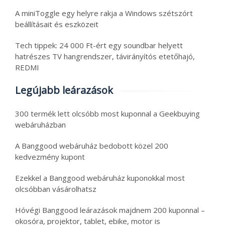
A miniToggle egy helyre rakja a Windows szétszórt
beállításait és eszközeit
Tech tippek: 24 000 Ft-ért egy soundbar helyett
hatrészes TV hangrendszer, távirányítós etetőhajó,
REDMI
Legújabb leárazások
300 termék lett olcsóbb most kuponnal a Geekbuying
webáruházban
A Banggood webáruház bedobott közel 200
kedvezmény kupont
Ezekkel a Banggood webáruház kuponokkal most
olcsóbban vásárolhatsz
Hóvégi Banggood leárazások majdnem 200 kuponnal –
okosóra, projektor, tablet, ebike, motor is