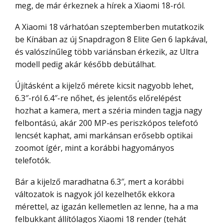
meg, de már érkeznek a hírek a Xiaomi 18-ról.
A Xiaomi 18 várhatóan szeptemberben mutatkozik
be Kínában az új Snapdragon 8 Elite Gen 6 lapkával,
és valószínűleg több variánsban érkezik, az Ultra
modell pedig akár később debütálhat.
Újításként a kijelző mérete kicsit nagyobb lehet,
6.3″-ról 6.4″-re nőhet, és jelentős előrelépést
hozhat a kamera, mert a széria minden tagja nagy
felbontású, akár 200 MP-es periszkópos telefotó
lencsét kaphat, ami markánsan erősebb optikai
zoomot ígér, mint a korábbi hagyományos
telefotók.
Bár a kijelző maradhatna 6.3″, mert a korábbi
változatok is nagyok jól kezelhetők ekkora
mérettel, az igazán kellemetlen az lenne, ha a ma
felbukkant állítólagos Xiaomi 18 render (tehát