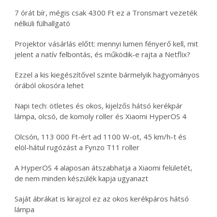
7 órát bír, mégis csak 4300 Ft ez a Tronsmart vezeték
nélküli fülhallgató
Projektor vásárlás előtt: mennyi lumen fényerő kell, mit
jelent a natív felbontás, és működik-e rajta a Netflix?
Ezzel a kis kiegészítővel szinte bármelyik hagyományos
órából okosóra lehet
Napi tech: ötletes és okos, kijelzős hátsó kerékpár
lámpa, olcsó, de komoly roller és Xiaomi HyperOS 4
Olcsón, 113 000 Ft-ért ad 1100 W-ot, 45 km/h-t és
elöl-hátul rugózást a Fynzo T11 roller
A HyperOS 4 alaposan átszabhatja a Xiaomi felületét,
de nem minden készülék kapja ugyanazt
Saját ábrákat is kirajzol ez az okos kerékpáros hátsó
lámpa