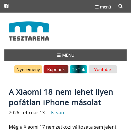
☰ menü
Skip
to
content
☰ MENÜ
Skip
Nyeremény
Kuponok
TikTok
Youtube
to
content
A Xiaomi 18 nem lehet ilyen
pofátlan iPhone másolat
2026. február 13. |
István
Még a Xiaomi 17 nemzetközi változata sem jelent