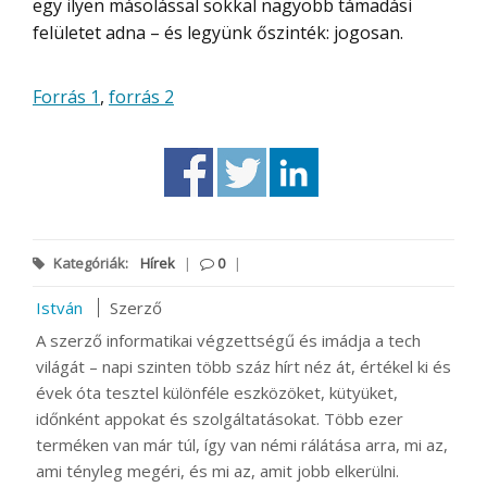
egy ilyen másolással sokkal nagyobb támadási
felületet adna – és legyünk őszinték: jogosan.
Forrás 1
,
forrás 2
Kategóriák:
Hírek
|
0
|
István
Szerző
A szerző informatikai végzettségű és imádja a tech
világát – napi szinten több száz hírt néz át, értékel ki és
évek óta tesztel különféle eszközöket, kütyüket,
időnként appokat és szolgáltatásokat. Több ezer
terméken van már túl, így van némi rálátása arra, mi az,
ami tényleg megéri, és mi az, amit jobb elkerülni.