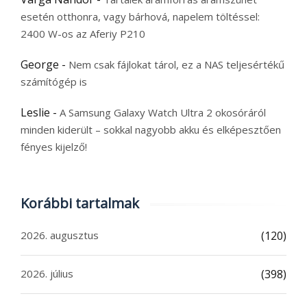
esetén otthonra, vagy bárhová, napelem töltéssel:
2400 W-os az Aferiy P210
George
-
Nem csak fájlokat tárol, ez a NAS teljesértékű
számítógép is
Leslie
-
A Samsung Galaxy Watch Ultra 2 okosóráról
minden kiderült – sokkal nagyobb akku és elképesztően
fényes kijelző!
Korábbi tartalmak
2026. augusztus
(120)
2026. július
(398)