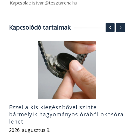
Kapcsolat: istvan@tesztarena.hu
Kapcsolódó tartalmak
A
I
X
k
2
Ezzel a kis kiegészítővel szinte
bármelyik hagyományos órából okosóra
lehet
2026. augusztus 9.