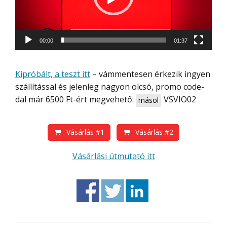
00:00
01:37
Kipróbált, a teszt itt
– vámmentesen érkezik ingyen
szállítással és jelenleg nagyon olcsó, promo code-
dal már 6500 Ft-ért megvehető:
VSVIO02
másol
Vásárlás #1
Vásárlás #2
Vásárlási útmutató itt