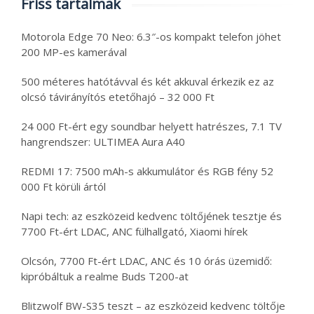
Friss tartalmak
Motorola Edge 70 Neo: 6.3″-os kompakt telefon jöhet
200 MP-es kamerával
500 méteres hatótávval és két akkuval érkezik ez az
olcsó távirányítós etetőhajó – 32 000 Ft
24 000 Ft-ért egy soundbar helyett hatrészes, 7.1 TV
hangrendszer: ULTIMEA Aura A40
REDMI 17: 7500 mAh-s akkumulátor és RGB fény 52
000 Ft körüli ártól
Napi tech: az eszközeid kedvenc töltőjének tesztje és
7700 Ft-ért LDAC, ANC fülhallgató, Xiaomi hírek
Olcsón, 7700 Ft-ért LDAC, ANC és 10 órás üzemidő:
kipróbáltuk a realme Buds T200-at
Blitzwolf BW-S35 teszt – az eszközeid kedvenc töltője