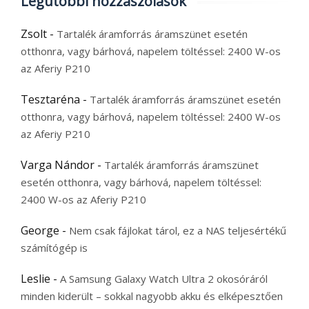
Legutóbbi hozzászólások
Zsolt
-
Tartalék áramforrás áramszünet esetén
otthonra, vagy bárhová, napelem töltéssel: 2400 W-os
az Aferiy P210
Tesztaréna
-
Tartalék áramforrás áramszünet esetén
otthonra, vagy bárhová, napelem töltéssel: 2400 W-os
az Aferiy P210
Varga Nándor
-
Tartalék áramforrás áramszünet
esetén otthonra, vagy bárhová, napelem töltéssel:
2400 W-os az Aferiy P210
George
-
Nem csak fájlokat tárol, ez a NAS teljesértékű
számítógép is
Leslie
-
A Samsung Galaxy Watch Ultra 2 okosóráról
minden kiderült – sokkal nagyobb akku és elképesztően