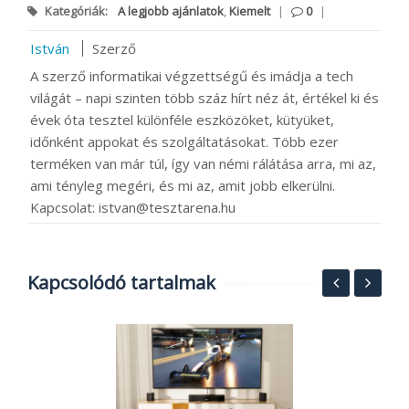
Kategóriák:
A legjobb ajánlatok
,
Kiemelt
|
0
|
István
Szerző
A szerző informatikai végzettségű és imádja a tech
világát – napi szinten több száz hírt néz át, értékel ki és
évek óta tesztel különféle eszközöket, kütyüket,
időnként appokat és szolgáltatásokat. Több ezer
terméken van már túl, így van némi rálátása arra, mi az,
ami tényleg megéri, és mi az, amit jobb elkerülni.
Kapcsolat: istvan@tesztarena.hu
Kapcsolódó tartalmak
O
ó
B