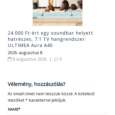
2
24 000 Ft-ért egy soundbar helyett
hatrészes, 7.1 TV hangrendszer:
ULTIMEA Aura A40
2026. augusztus 8.
8 augusztus 2026
|
0
Vélemény, hozzászólás?
Az email címet nem tesszük közzé.
A kötelező
mezőket
*
karakterrel jelöljük.
NAME
*