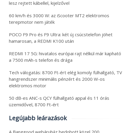
lesz rejtett kábellel, kijelzővel
60 km/h és 3000 W: az iScooter MT2 elektromos
terepmotor nem játék
POCO F9 Pro és F9 Ultra: két új csúcstelefon jöhet
hamarosan, a REDMI K100 után
REDMI 17 5G: hivatalos európai rajt nélkül már kapható
a 7500 mAh-s telefon és drága
Tech válogatás: 8700 Ft-ért elég komoly fülhallgató, TV
hangrendszer minimális pénzért és 2000 W-os
elektromos motor
50 dB-es ANC-s QCY fülhallgató appal és 11 órás
üzemidővel, 8700 Ft-ért
Legújabb leárazások
A Banggood webáruház bedobott közel 200