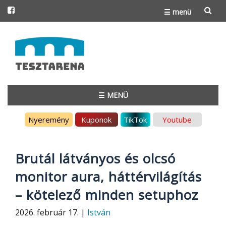
☰ menü
Skip
to
content
☰ MENÜ
Skip
Nyeremény
Kuponok
TikTok
Youtube
to
content
Brutál látványos és olcsó
monitor aura, háttérvilágítás
– kötelező minden setuphoz
2026. február 17. |
István