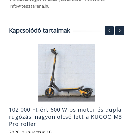
info@tesztarena.hu
Kapcsolódó tartalmak
M
W
O
2
102 000 Ft-ért 600 W-os motor és dupla
rugózás: nagyon olcsó lett a KUGOO M3
Pro roller
2026. augusztus 10.