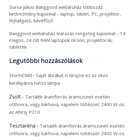
Durva júliusi Banggood webáruház többszáz
kedvezmény kuponnal – laptop, tablet, PC, projektor,
fejhallgató, kávéfőző
Banggood webáruház leárazás rengeteg kuponnal – 14
magos, 24 GB RAM laptopok olcsón, projektorok,
tabletek
Legutóbbi hozzászólások
-
StormChild
Saját ábrákat is kirajzol ez az okos
kerékpáros hátsó lámpa
Zsolt
-
Tartalék áramforrás áramszünet esetén
otthonra, vagy bárhová, napelem töltéssel: 2400 W-os
az Aferiy P210
Tesztaréna
-
Tartalék áramforrás áramszünet esetén
otthonra, vagy bárhová, napelem töltéssel: 2400 W-os