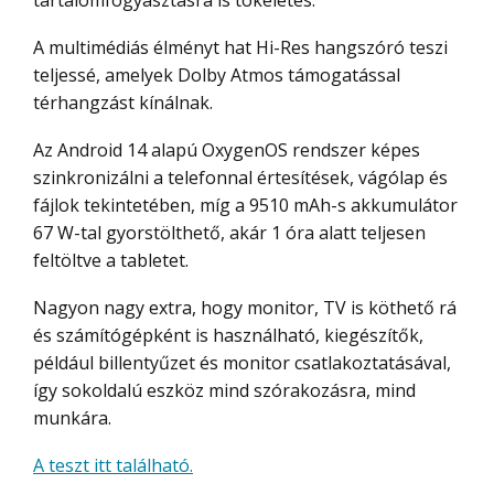
A multimédiás élményt hat Hi-Res hangszóró teszi
teljessé, amelyek Dolby Atmos támogatással
térhangzást kínálnak.
Az Android 14 alapú OxygenOS rendszer képes
szinkronizálni a telefonnal értesítések, vágólap és
fájlok tekintetében, míg a 9510 mAh-s akkumulátor
67 W-tal gyorstölthető, akár 1 óra alatt teljesen
feltöltve a tabletet.
Nagyon nagy extra, hogy monitor, TV is köthető rá
és számítógépként is használható, kiegészítők,
például billentyűzet és monitor csatlakoztatásával,
így sokoldalú eszköz mind szórakozásra, mind
munkára.
A teszt itt található.