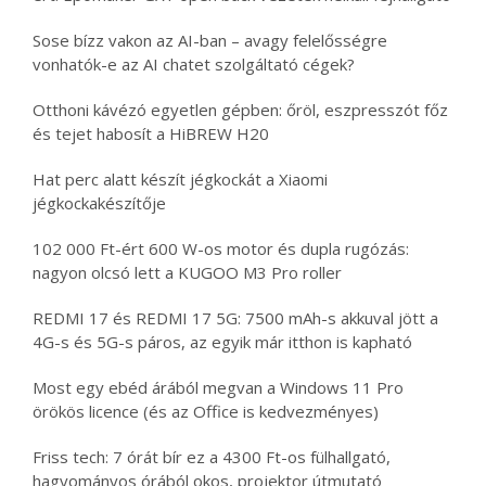
Sose bízz vakon az AI-ban – avagy felelősségre
vonhatók-e az AI chatet szolgáltató cégek?
Otthoni kávézó egyetlen gépben: őröl, eszpresszót főz
és tejet habosít a HiBREW H20
Hat perc alatt készít jégkockát a Xiaomi
jégkockakészítője
102 000 Ft-ért 600 W-os motor és dupla rugózás:
nagyon olcsó lett a KUGOO M3 Pro roller
REDMI 17 és REDMI 17 5G: 7500 mAh-s akkuval jött a
4G-s és 5G-s páros, az egyik már itthon is kapható
Most egy ebéd árából megvan a Windows 11 Pro
örökös licence (és az Office is kedvezményes)
Friss tech: 7 órát bír ez a 4300 Ft-os fülhallgató,
hagyományos órából okos, projektor útmutató