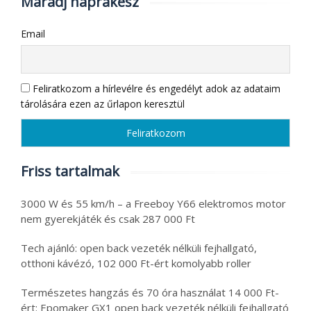
Maradj naprakész
Email
Feliratkozom a hírlevélre és engedélyt adok az adataim
tárolására ezen az űrlapon keresztül
Friss tartalmak
3000 W és 55 km/h – a Freeboy Y66 elektromos motor
nem gyerekjáték és csak 287 000 Ft
Tech ajánló: open back vezeték nélküli fejhallgató,
otthoni kávézó, 102 000 Ft-ért komolyabb roller
Természetes hangzás és 70 óra használat 14 000 Ft-
ért: Epomaker GX1 open back vezeték nélküli fejhallgató