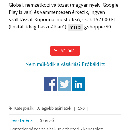
Global, nemzetközi változat (magyar nyelv, Google
Play is van) és vámmentesen érkezik, ingyen
szállítással. Kuponnal most olcsó, csak 157 000 Ft
(limitált ideig használható):
gshopper50
másol
Vásárlás
Nem működik a vásárlás? Próbáld itt
Kategóriák:
A legjobb ajánlatok
|
0
|
Tesztaréna
Szerző
Pontatlanságot találtál? Jelezheted - kapcsolat: