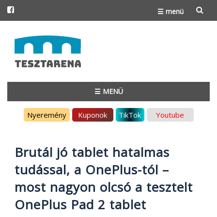
☰ menü
Skip
to
content
☰ MENÜ
Skip
Nyeremény
Kuponok
TikTok
Youtube
to
content
Brutál jó tablet hatalmas
tudással, a OnePlus-tól –
most nagyon olcsó a tesztelt
OnePlus Pad 2 tablet