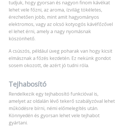
tudjuk, hogy gyorsan és nagyon finom kávékat
lehet vele főzni, az aroma, ízvilág tökéletes,
érezhetően jobb, mint amit hagyományos
elektromos, vagy az olcsó kotyogós kávéfőzővel
el lehet érni, amely a nagy nyomásnak
köszönhető.
A csúszós, például üveg poharak van hogy kicsit
elmásznak a főzés kezdetén. Ez nekünk gondot
sosem okozott, de azért jó tudni róla.
Tejhabosító
Rendelkezik egy tejhabosító funkcióval is,
amelyet az oldalán lévő tekerő szabályzóval lehet
működésre bírni, némi előmelegítés után.
Könnyedén és gyorsan lehet vele tejhabot
gyártani.