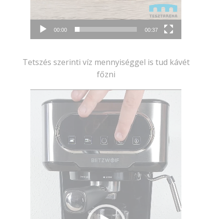
00:00
00:37
Tetszés szerinti víz mennyiséggel is tud kávét
főzni
Videólejátszó