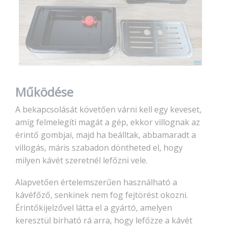
Működése
A bekapcsolását követően várni kell egy keveset,
amíg felmelegíti magát a gép, ekkor villognak az
érintő gombjai, majd ha beálltak, abbamaradt a
villogás, máris szabadon döntheted el, hogy
milyen kávét szeretnél lefőzni vele.
Alapvetően értelemszerűen használható a
kávéfőző, senkinek nem fog fejtörést okozni.
Érintőkijelzővel látta el a gyártó, amelyen
keresztül bírható rá arra, hogy lefőzze a kávét