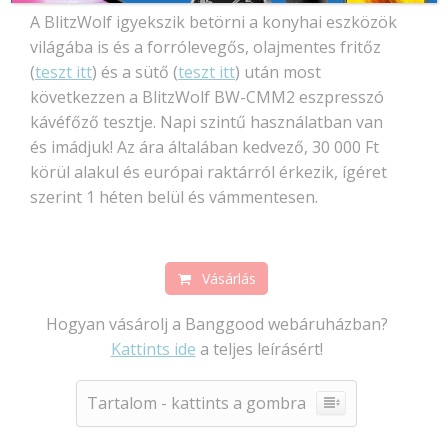
A BlitzWolf igyekszik betörni a konyhai eszközök
világába is és a forrólevegős, olajmentes fritőz
(
teszt itt
) és a sütő (
teszt itt
) után most
következzen a BlitzWolf BW-CMM2 eszpresszó
kávéfőző tesztje. Napi szintű használatban van
és imádjuk! Az ára általában kedvező, 30 000 Ft
körül alakul és európai raktárról érkezik, ígéret
szerint 1 héten belül és vámmentesen.
Vásárlás
Hogyan vásárolj a Banggood webáruházban?
Kattints ide
a teljes leírásért!
Tartalom - kattints a gombra