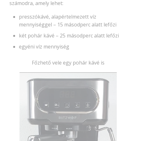
számodra, amely lehet:
presszókávé, alapértelmezett víz
mennyiséggel – 15 másodperc alatt lefőzi
két pohár kávé – 25 másodperc alatt lefőzi
egyéni víz mennyiség
Főzhető vele egy pohár kávé is
Videólejátszó