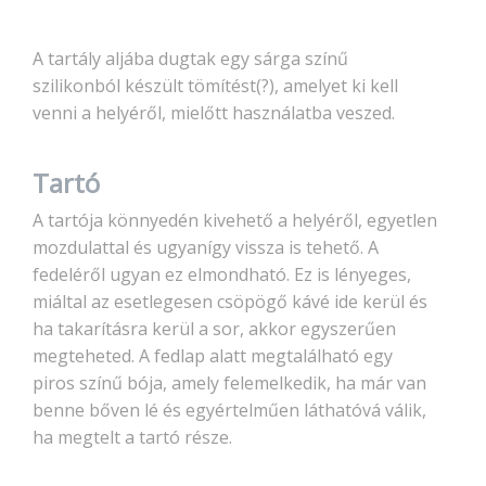
A tartály aljába dugtak egy sárga színű
szilikonból készült tömítést(?), amelyet ki kell
venni a helyéről, mielőtt használatba veszed.
Tartó
A tartója könnyedén kivehető a helyéről, egyetlen
mozdulattal és ugyanígy vissza is tehető. A
fedeléről ugyan ez elmondható. Ez is lényeges,
miáltal az esetlegesen csöpögő kávé ide kerül és
ha takarításra kerül a sor, akkor egyszerűen
megteheted. A fedlap alatt megtalálható egy
piros színű bója, amely felemelkedik, ha már van
benne bőven lé és egyértelműen láthatóvá válik,
ha megtelt a tartó része.