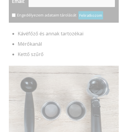
Email:
Engedélyezem adataim tárolását
Feliratkozom
Kávéfőző és annak tartozékai
Mérőkanál
Kettő szűrő