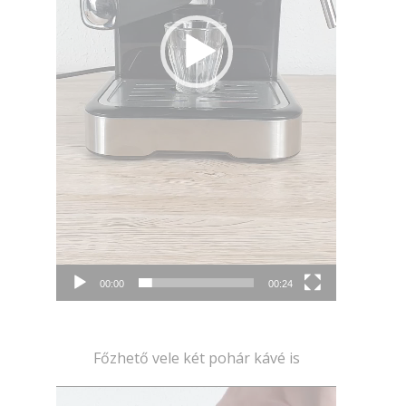
00:00
00:24
Főzhető vele két pohár kávé is
Videólejátszó