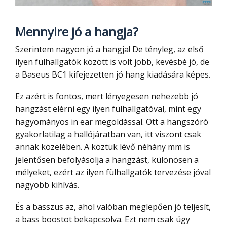
Mennyire jó a hangja?
Szerintem nagyon jó a hangja! De tényleg, az első
ilyen fülhallgatók között is volt jobb, kevésbé jó, de
a Baseus BC1 kifejezetten jó hang kiadására képes.
Ez azért is fontos, mert lényegesen nehezebb jó
hangzást elérni egy ilyen fülhallgatóval, mint egy
hagyományos in ear megoldással. Ott a hangszóró
gyakorlatilag a hallójáratban van, itt viszont csak
annak közelében. A köztük lévő néhány mm is
jelentősen befolyásolja a hangzást, különösen a
mélyeket, ezért az ilyen fülhallgatók tervezése jóval
nagyobb kihívás.
És a basszus az, ahol valóban meglepően jó teljesít,
a bass boostot bekapcsolva. Ezt nem csak úgy