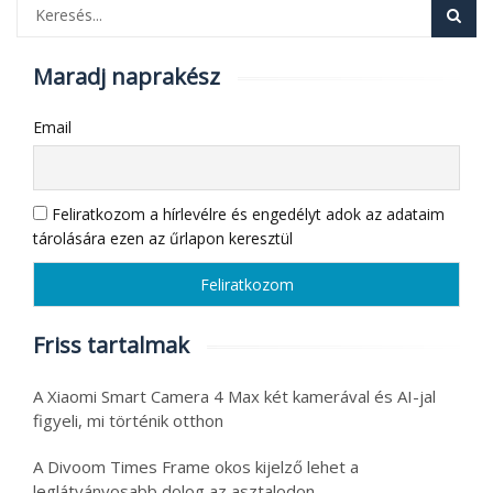
Maradj naprakész
Email
Feliratkozom a hírlevélre és engedélyt adok az adataim
tárolására ezen az űrlapon keresztül
Friss tartalmak
A Xiaomi Smart Camera 4 Max két kamerával és AI-jal
figyeli, mi történik otthon
A Divoom Times Frame okos kijelző lehet a
leglátványosabb dolog az asztalodon