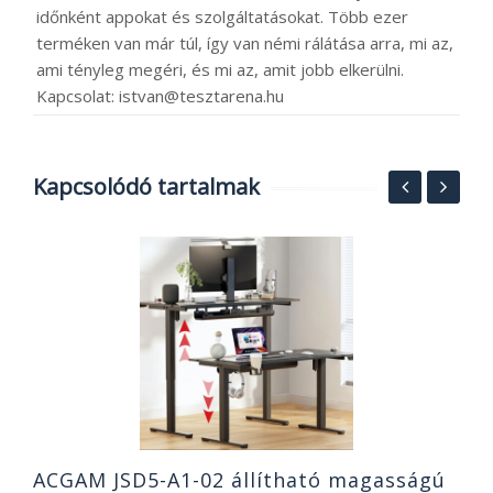
időnként appokat és szolgáltatásokat. Több ezer
terméken van már túl, így van némi rálátása arra, mi az,
ami tényleg megéri, és mi az, amit jobb elkerülni.
Kapcsolat: istvan@tesztarena.hu
Kapcsolódó tartalmak
ng
O
n
R
R
2
ACGAM JSD5-A1-02 állítható magasságú