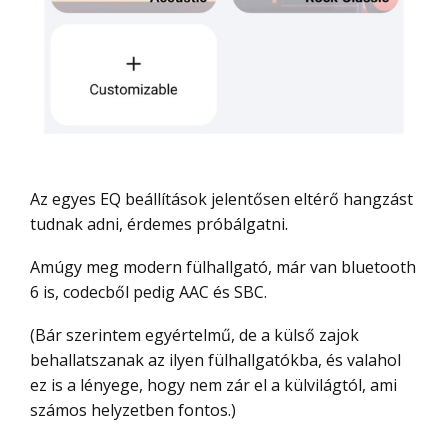
Az egyes EQ beállítások jelentősen eltérő hangzást
tudnak adni, érdemes próbálgatni.
Amúgy meg modern fülhallgató, már van bluetooth
6 is, codecből pedig AAC és SBC.
(Bár szerintem egyértelmű, de a külső zajok
behallatszanak az ilyen fülhallgatókba, és valahol
ez is a lényege, hogy nem zár el a külvilágtól, ami
számos helyzetben fontos.)