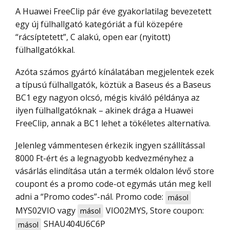
A Huawei FreeClip pár éve gyakorlatilag bevezetett
egy új fülhallgató kategóriát a fül közepére
“rácsíptetett”, C alakú, open ear (nyitott)
fülhallgatókkal.
Azóta számos gyártó kínálatában megjelentek ezek
a típusú fülhallgatók, köztük a Baseus és a Baseus
BC1 egy nagyon olcsó, mégis kiváló példánya az
ilyen fülhallgatóknak – akinek drága a Huawei
FreeClip, annak a BC1 lehet a tökéletes alternatíva.
Jelenleg vámmentesen érkezik ingyen szállítással
8000 Ft-ért és a legnagyobb kedvezményhez a
vásárlás elindítása után a termék oldalon lévő store
coupont és a promo code-ot egymás után meg kell
adni a “Promo codes”-nál. Promo code:
másol
MYS02VIO
vagy
VIO02MYS
, Store coupon:
másol
SHAU404U6C6P
másol