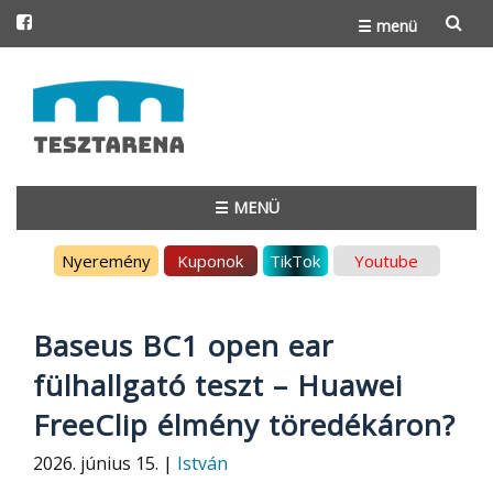
☰ menü
Skip
to
content
☰ MENÜ
Skip
Nyeremény
Kuponok
TikTok
Youtube
to
content
Baseus BC1 open ear
fülhallgató teszt – Huawei
FreeClip élmény töredékáron?
2026. június 15. |
István