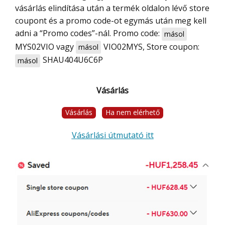
vásárlás elindítása után a termék oldalon lévő store
coupont és a promo code-ot egymás után meg kell
adni a “Promo codes”-nál. Promo code:
másol
MYS02VIO
vagy
VIO02MYS
, Store coupon:
másol
SHAU404U6C6P
másol
Vásárlás
Vásárlás
Ha nem elérhető
Vásárlási útmutató itt