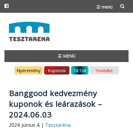
☰ menü
Skip
to
content
☰ MENÜ
Skip
Nyeremény
Kuponok
TikTok
Youtube
to
content
Banggood kedvezmény
kuponok és leárazások –
2024.06.03
2024. június 4. |
Tesztaréna