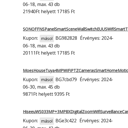
06-18, max. 43 db
21940Ft
helyett 17185 Ft
SONOFFNSPanelSmartSceneWallSwitchEUUSWifiSmart
Kupon:
BG982828
Érvényes: 2024-
másol
06-18, max. 43 db
20111Ft
helyett 17185 Ft
MoesHouseTuya4MPWiFiPTZCamerasSmartHomeMotio
Kupon:
BG7cbd79
Érvényes: 2024-
másol
06-30, max. 45 db
9871Ft
helyett 9395 Ft
HiseeuWS033MP+3MP8XDigitalZoomWifiSurveillanceC
Kupon:
BGe3c422
Érvényes: 2024-
másol