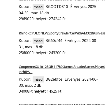
Kupon:
BGOOTDS10
Érvényes: 2025-
másol
04-30, max. 18 db
296902Ft
helyett 274242 Ft
RhinoRCYUEONEV2SportyCrawlerCarWithAM32Brushles
Kupon:
BG60cf44
Érvényes: 2024-08-
másol
31, max. 18 db
256000Ft
helyett 243200 Ft
CoopremeXU10128GB11780GamesArcadeGamesPlayer3
inchIPS…
Kupon:
BG2ebfce
Érvényes: 2024-06-
másol
30, max. 2 db
34008Ft
helyett 14625 Ft