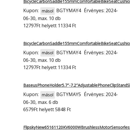
BicycleCarbonSaddle155mmComfortableBikeSeatCushi
Kupon:
BGTYMAY4
Érvényes: 2024-
másol
06-30, max. 10 db
12797Ft
helyett 11334 Ft
BicycleCarbonSaddle155mmComfortableBikeSeatCushi
Kupon:
BGTYMAY4
Érvényes: 2024-
másol
06-30, max. 10 db
12797Ft
helyett 11334 Ft
BaseusPhoneHolder5.7″-7.2″AdjustablePhoneClipStand
Kupon:
BGTYMAY5
Érvényes: 2024-
másol
06-30, max. 6 db
6579Ft
helyett 5848 Ft
FlipskyNew65161120KV6000WBrushlessMotorSensorles