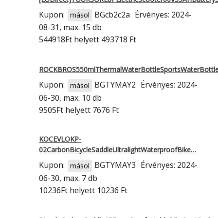
Kupon:
BGcb2c2a
Érvényes: 2024-
másol
08-31, max. 15 db
544918Ft
helyett 493718 Ft
ROCKBROS550mlThermalWaterBottleSportsWaterBottl
Kupon:
BGTYMAY2
Érvényes: 2024-
másol
06-30, max. 10 db
9505Ft
helyett 7676 Ft
KOCEVLOKP-
02CarbonBicycleSaddleUltralightWaterproofBike…
Kupon:
BGTYMAY3
Érvényes: 2024-
másol
06-30, max. 7 db
10236Ft
helyett 10236 Ft