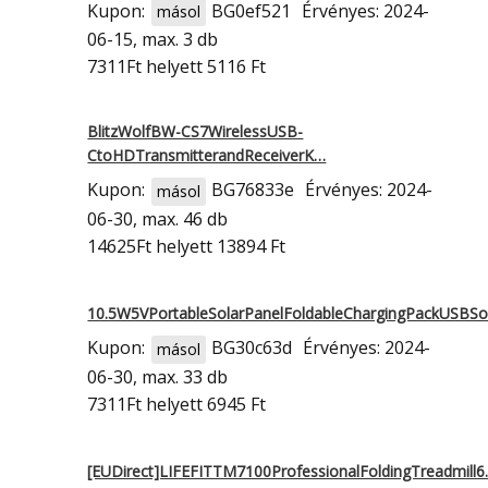
Kupon:
BG0ef521
Érvényes: 2024-
másol
06-15, max. 3 db
7311Ft
helyett 5116 Ft
BlitzWolfBW-CS7WirelessUSB-
CtoHDTransmitterandReceiverK…
Kupon:
BG76833e
Érvényes: 2024-
másol
06-30, max. 46 db
14625Ft
helyett 13894 Ft
10.5W5VPortableSolarPanelFoldableChargingPackUSBS
Kupon:
BG30c63d
Érvényes: 2024-
másol
06-30, max. 33 db
7311Ft
helyett 6945 Ft
[EUDirect]LIFEFITTM7100ProfessionalFoldingTreadmill