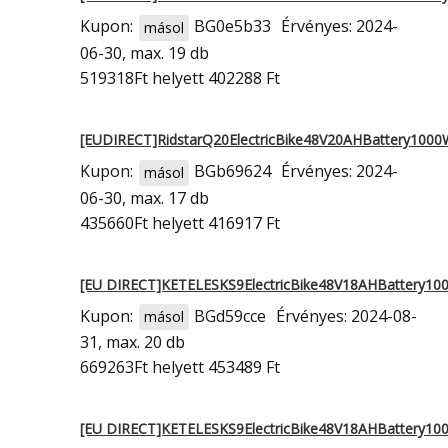
Kupon:
BG0e5b33
Érvényes: 2024-
másol
06-30, max. 19 db
519318Ft
helyett 402288 Ft
[EUDIRECT]RidstarQ20ElectricBike48V20AHBattery10
Kupon:
BGb69624
Érvényes: 2024-
másol
06-30, max. 17 db
435660Ft
helyett 416917 Ft
[EU DIRECT]KETELESKS9ElectricBike48V18AHBattery
Kupon:
BGd59cce
Érvényes: 2024-08-
másol
31, max. 20 db
669263Ft
helyett 453489 Ft
[EU DIRECT]KETELESKS9ElectricBike48V18AHBattery