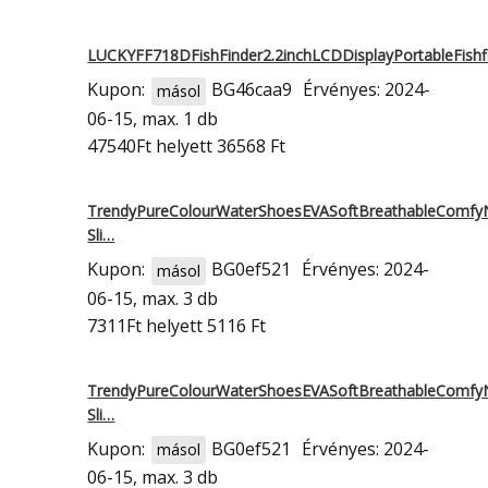
LUCKYFF718DFishFinder2.2inchLCDDisplayPortableFish
Kupon:
BG46caa9
Érvényes: 2024-
másol
06-15, max. 1 db
47540Ft
helyett 36568 Ft
TrendyPureColourWaterShoesEVASoftBreathableComfy
Sli…
Kupon:
BG0ef521
Érvényes: 2024-
másol
06-15, max. 3 db
7311Ft
helyett 5116 Ft
TrendyPureColourWaterShoesEVASoftBreathableComfy
Sli…
Kupon:
BG0ef521
Érvényes: 2024-
másol
06-15, max. 3 db