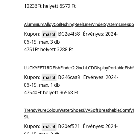
10236Ft
helyett 6579 Ft
AluminiumAlloyCoilFishingReelLineWinderSystemLineSp
Kupon:
BG2e4f58
Érvényes: 2024-
másol
06-15, max. 3 db
4751Ft
helyett 3288 Ft
LUCKYFF718DFishFinder2.2inchLCDDisplayPortableFish
Kupon:
BG46caa9
Érvényes: 2024-
másol
06-15, max. 1 db
47540Ft
helyett 36568 Ft
TrendyPureColourWaterShoesEVASoftBreathableComfy
Sli…
Kupon:
BG0ef521
Érvényes: 2024-
másol