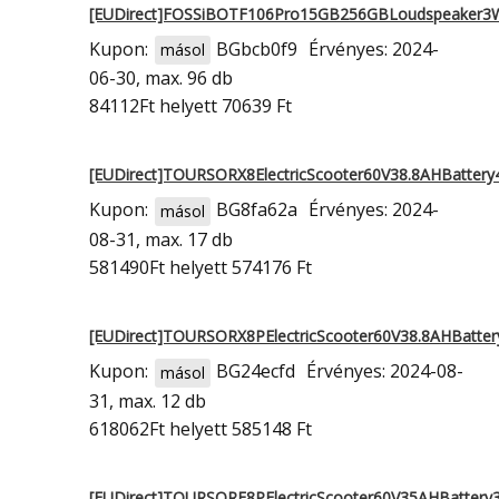
[EUDirect]FOSSiBOTF106Pro15GB256GBLoudspeaker3
Kupon:
BGbcb0f9
Érvényes: 2024-
másol
06-30, max. 96 db
84112Ft
helyett 70639 Ft
[EUDirect]TOURSORX8ElectricScooter60V38.8AHBatter
Kupon:
BG8fa62a
Érvényes: 2024-
másol
08-31, max. 17 db
581490Ft
helyett 574176 Ft
[EUDirect]TOURSORX8PElectricScooter60V38.8AHBatte
Kupon:
BG24ecfd
Érvényes: 2024-08-
másol
31, max. 12 db
618062Ft
helyett 585148 Ft
[EUDirect]TOURSORE8PElectricScooter60V35AHBatter