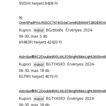
9505Ft
helyett 8408 Ft
N-
OneNPadProUNISOCT616OctaCore8GBRAM128GBROM
Kupon:
BGcbbdfe
Érvényes: 2024-
másol
06-30, max. 5 db
69483Ft
helyett 42420 Ft
Astrolux®BC2Double800LMLEDBrightBikeLight2600mA
Kupon:
BGTYASR3
Érvényes: 2024-
másol
06-30, max. 18 db
6579Ft
helyett 4019 Ft
Astrolux®BC2Double800LMLEDBrightBikeLight2600mA
Kupon:
BGTYASR3
Érvényes: 2024-
másol
06-30, max. 18 db