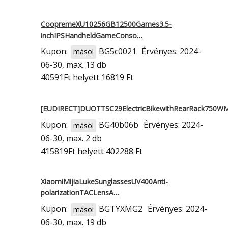
CoopremeXU10256GB12500Games3.5-
inchIPSHandheldGameConso…
Kupon:
BG5c0021
Érvényes: 2024-
másol
06-30, max. 13 db
40591Ft
helyett 16819 Ft
[EUDIRECT]DUOTTSC29ElectricBikewithRearRack750W
Kupon:
BG40b06b
Érvényes: 2024-
másol
06-30, max. 2 db
415819Ft
helyett 402288 Ft
XiaomiMijiaLukeSunglassesUV400Anti-
polarizationTACLensA…
Kupon:
BGTYXMG2
Érvényes: 2024-
másol
06-30, max. 19 db