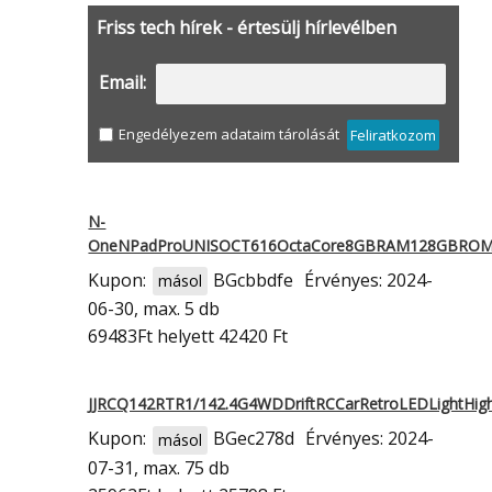
Friss tech hírek - értesülj hírlevélben
Email:
Engedélyezem adataim tárolását
Feliratkozom
N-
OneNPadProUNISOCT616OctaCore8GBRAM128GBROM
Kupon:
BGcbbdfe
Érvényes: 2024-
másol
06-30, max. 5 db
69483Ft
helyett 42420 Ft
JJRCQ142RTR1/142.4G4WDDriftRCCarRetroLEDLightHi
Kupon:
BGec278d
Érvényes: 2024-
másol
07-31, max. 75 db