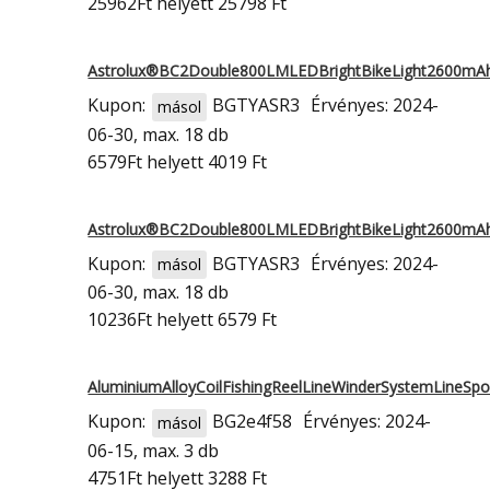
25962Ft
helyett 25798 Ft
Astrolux®BC2Double800LMLEDBrightBikeLight2600mA
Kupon:
BGTYASR3
Érvényes: 2024-
másol
06-30, max. 18 db
6579Ft
helyett 4019 Ft
Astrolux®BC2Double800LMLEDBrightBikeLight2600mA
Kupon:
BGTYASR3
Érvényes: 2024-
másol
06-30, max. 18 db
10236Ft
helyett 6579 Ft
AluminiumAlloyCoilFishingReelLineWinderSystemLineSp
Kupon:
BG2e4f58
Érvényes: 2024-
másol
06-15, max. 3 db
4751Ft
helyett 3288 Ft