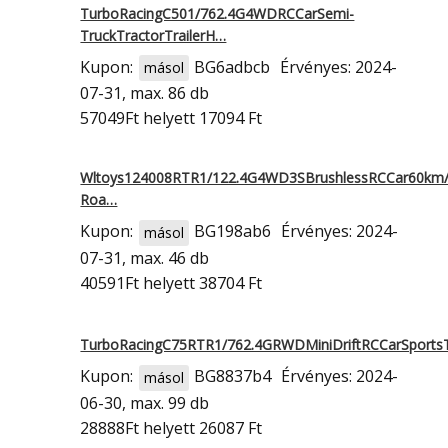
TurboRacingC501/762.4G4WDRCCarSemi-
TruckTractorTrailerH…
Kupon:
BG6adbcb
Érvényes: 2024-
másol
07-31, max. 86 db
57049Ft
helyett 17094 Ft
Wltoys124008RTR1/122.4G4WD3SBrushlessRCCar60km/
Roa…
Kupon:
BG198ab6
Érvényes: 2024-
másol
07-31, max. 46 db
40591Ft
helyett 38704 Ft
TurboRacingC75RTR1/762.4GRWDMiniDriftRCCarSports
Kupon:
BG8837b4
Érvényes: 2024-
másol
06-30, max. 99 db
28888Ft
helyett 26087 Ft