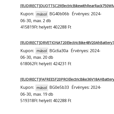
[EUDIRECT]DUOTTSC29ElectricBikewithRearRack750W
Kupon:
BG40b06b
Érvényes: 2024-
másol
06-30, max. 2 db
415819Ft
helyett 402288 Ft
[EUDIRECT]DRVETIONAT20ElectricBike48V20AhBatter
Kupon:
BGc6a30a
Érvényes: 2024-
másol
06-30, max. 20 db
618062Ft
helyett 424231 Ft
[EUDIRECT]FAFREESF20PROElectricBike36V18AHBatt
Kupon:
BG0e5b33
Érvényes: 2024-
másol
06-30, max. 19 db
519318Ft
helyett 402288 Ft