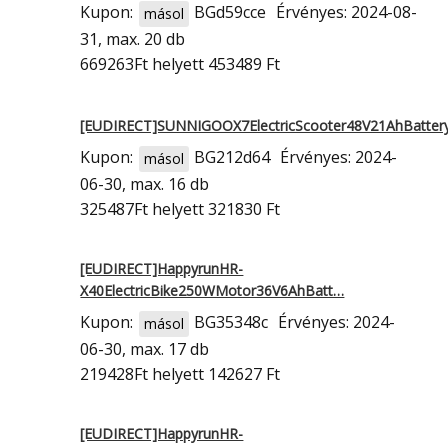
Kupon:
BGd59cce
Érvényes: 2024-08-
másol
31, max. 20 db
669263Ft
helyett 453489 Ft
[EUDIRECT]SUNNIGOOX7ElectricScooter48V21AhBatte
Kupon:
BG212d64
Érvényes: 2024-
másol
06-30, max. 16 db
325487Ft
helyett 321830 Ft
[EUDIRECT]HappyrunHR-
X40ElectricBike250WMotor36V6AhBatt…
Kupon:
BG35348c
Érvényes: 2024-
másol
06-30, max. 17 db
219428Ft
helyett 142627 Ft
[EUDIRECT]HappyrunHR-