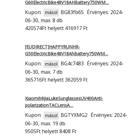
G60ElectricBike48V18AHBattery750WM…
Kupon:
BG83fb65
Érvényes: 2024-
másol
06-30, max. 8 db
420574Ft
helyett 416917 Ft
[EUDIRECT]HAPPYRUNHR-
G50ElectricBike48V18AhBattery750WM…
Kupon:
BG4c7483
Érvényes: 2024-
másol
06-30, max. 7 db
365716Ft
helyett 362059 Ft
XiaomiMijiaLukeSunglassesUV400Anti-
polarizationTACLensA…
Kupon:
BGTYXMG2
Érvényes: 2024-
másol
06-30, max. 19 db
9505Ft
helyett 8408 Ft