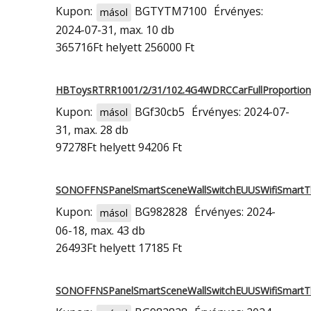
Kupon:
BGTYTM7100
Érvényes:
másol
2024-07-31, max. 10 db
365716Ft
helyett 256000 Ft
HBToysRTRR1001/2/31/102.4G4WDRCCarFullProportio
Kupon:
BGf30cb5
Érvényes: 2024-07-
másol
31, max. 28 db
97278Ft
helyett 94206 Ft
SONOFFNSPanelSmartSceneWallSwitchEUUSWifiSmart
Kupon:
BG982828
Érvényes: 2024-
másol
06-18, max. 43 db
26493Ft
helyett 17185 Ft
SONOFFNSPanelSmartSceneWallSwitchEUUSWifiSmart