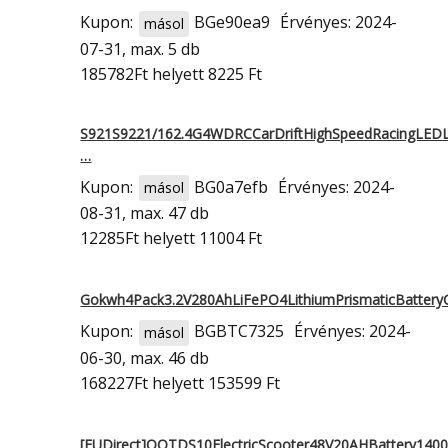
Kupon:
BGe90ea9
Érvényes: 2024-
másol
07-31, max. 5 db
185782Ft
helyett 8225 Ft
S921S9221/162.4G4WDRCCarDriftHighSpeedRacingLEDL
…
Kupon:
BG0a7efb
Érvényes: 2024-
másol
08-31, max. 47 db
12285Ft
helyett 11004 Ft
Gokwh4Pack3.2V280AhLiFePO4LithiumPrismaticBattery
Kupon:
BGBTC7325
Érvényes: 2024-
másol
06-30, max. 46 db
168227Ft
helyett 153599 Ft
[EUDirect]OOTDS10ElectricScooter48V20AHBattery14