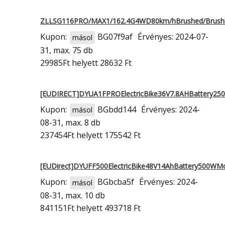
ZLLSG116PRO/MAX1/162.4G4WD80km/hBrushed/Brush
Kupon:
BG07f9af
Érvényes: 2024-07-
másol
31, max. 75 db
29985Ft
helyett 28632 Ft
[EUDIRECT]DYUA1FPROElectricBike36V7.8AHBattery2
Kupon:
BGbdd144
Érvényes: 2024-
másol
08-31, max. 8 db
237454Ft
helyett 175542 Ft
[EUDirect]DYUFF500ElectricBike48V14AhBattery500WM
Kupon:
BGbcba5f
Érvényes: 2024-
másol
08-31, max. 10 db
841151Ft
helyett 493718 Ft