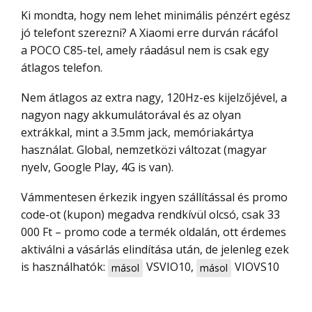
Ki mondta, hogy nem lehet minimális pénzért egész
jó telefont szerezni? A Xiaomi erre durván rácáfol
a POCO C85-tel, amely ráadásul nem is csak egy
átlagos telefon.
Nem átlagos az extra nagy, 120Hz-es kijelzőjével, a
nagyon nagy akkumulátorával és az olyan
extrákkal, mint a 3.5mm jack, memóriakártya
használat. Global, nemzetközi változat (magyar
nyelv, Google Play, 4G is van).
Vámmentesen érkezik ingyen szállítással és promo
code-ot (kupon) megadva rendkívül olcsó, csak 33
000 Ft – promo code a termék oldalán, ott érdemes
aktiválni a vásárlás elindítása után, de jelenleg ezek
is használhatók:
VSVIO10
,
VIOVS10
másol
másol