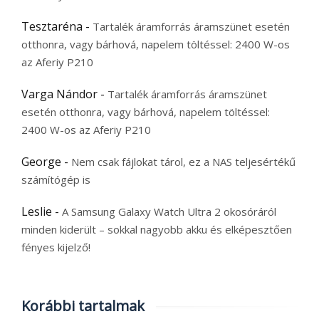
Tesztaréna
-
Tartalék áramforrás áramszünet esetén
otthonra, vagy bárhová, napelem töltéssel: 2400 W-os
az Aferiy P210
Varga Nándor
-
Tartalék áramforrás áramszünet
esetén otthonra, vagy bárhová, napelem töltéssel:
2400 W-os az Aferiy P210
George
-
Nem csak fájlokat tárol, ez a NAS teljesértékű
számítógép is
Leslie
-
A Samsung Galaxy Watch Ultra 2 okosóráról
minden kiderült – sokkal nagyobb akku és elképesztően
fényes kijelző!
Korábbi tartalmak