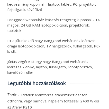
kedvezmény kuponnal – laptop, tablet, PC, projektor,
fejhallgató, kávéfőző
Banggood webáruház leárazás rengeteg kuponnal – 14
magos, 24 GB RAM laptopok olcsón, projektorok,
tabletek
Itt a júliuskezdő nagy Banggood webáruház leárazás –
drága laptopok olcsón, TV hangszórók, fülhallgatók, PC-
k, stb.
Június végére itt egy nagy Banggood webáruház
leárazás – ebike, laptop, fülhallgató, robotporszívó,
kávéfőző, roller
Legutóbbi hozzászólások
Zsolt
-
Tartalék áramforrás áramszünet esetén
otthonra, vagy bárhová, napelem töltéssel: 2400 W-os
az Aferiy P210