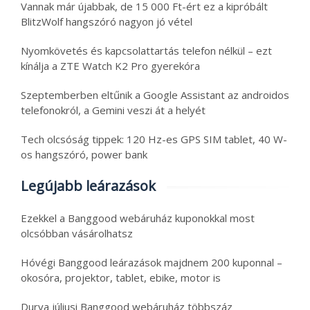
Vannak már újabbak, de 15 000 Ft-ért ez a kipróbált
BlitzWolf hangszóró nagyon jó vétel
Nyomkövetés és kapcsolattartás telefon nélkül – ezt
kínálja a ZTE Watch K2 Pro gyerekóra
Szeptemberben eltűnik a Google Assistant az androidos
telefonokról, a Gemini veszi át a helyét
Tech olcsóság tippek: 120 Hz-es GPS SIM tablet, 40 W-
os hangszóró, power bank
Legújabb leárazások
Ezekkel a Banggood webáruház kuponokkal most
olcsóbban vásárolhatsz
Hóvégi Banggood leárazások majdnem 200 kuponnal –
okosóra, projektor, tablet, ebike, motor is
Durva júliusi Banggood webáruház többszáz