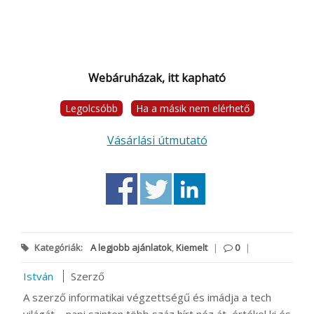
Webáruházak, itt kapható
Legolcsóbb
Ha a másik nem elérhető
Vásárlási útmutató
Kategóriák:
A legjobb ajánlatok
,
Kiemelt
|
0
|
István
Szerző
A szerző informatikai végzettségű és imádja a tech
világát – napi szinten több száz hírt néz át, értékel ki és