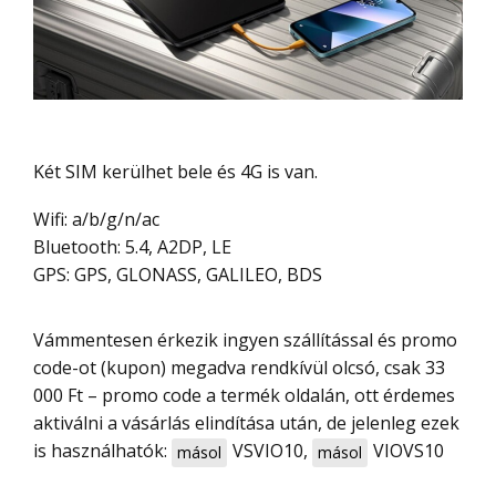
Két SIM kerülhet bele és 4G is van.
Wifi: a/b/g/n/ac
Bluetooth: 5.4, A2DP, LE
GPS: GPS, GLONASS, GALILEO, BDS
Vámmentesen érkezik ingyen szállítással és promo
code-ot (kupon) megadva rendkívül olcsó, csak 33
000 Ft – promo code a termék oldalán, ott érdemes
aktiválni a vásárlás elindítása után, de jelenleg ezek
is használhatók:
VSVIO10
,
VIOVS10
másol
másol