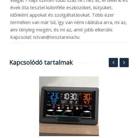
évek óta tesztel különféle eszközöket, kütyüket,
időnként appokat és szolgáltatásokat. Több ezer
terméken van már túl, így van némi rálátása arra, mi az,
ami tényleg megéri, és mi az, amit jobb elkerülni.
Kapcsolat: istvan@tesztarena.hu
Kapcsolódó tartalmak
E
o
A
2