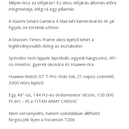
Milyen lesz az időjárás? Ez okos időjárás állomás előre
megmondja, elég rá egy pillantás
A Xiaomi Smart Camera 4 Max két kamerával és AI-jal
figyeli, mi történik otthon
A Divoom Times Frame okos kijelző lehet a
leglátványosabb dolog az asztalodon
Spórolós tech tippek: kipróbált, egyedi hangszóró, 49″-
os monitor, gyerek okosóra és Huawei óra
Huawei Watch GT 7 Pro: titán tok, 21 napos üzemidő,
3000 nites kijelző
Egy 49″-os, 144 Hz-es óriásmonitor olcsón, 120 000
Ft-ért – itt a TITAN ARMY C49SHC
Nem versenyülés, hanem sokoldalúan állítható
forgószék: ilyen a Yoranson T206