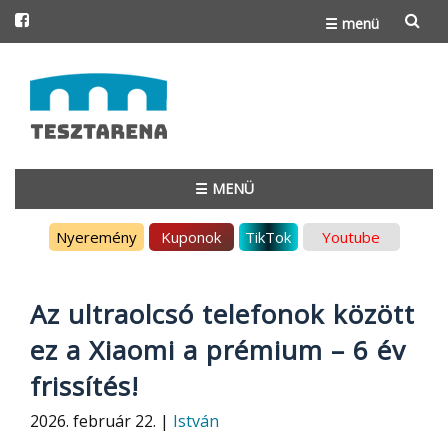
☰ menü
Skip
to
content
☰ MENÜ
Skip
Nyeremény
Kuponok
TikTok
Youtube
to
content
Az ultraolcsó telefonok között
ez a Xiaomi a prémium – 6 év
frissítés!
2026. február 22. |
István