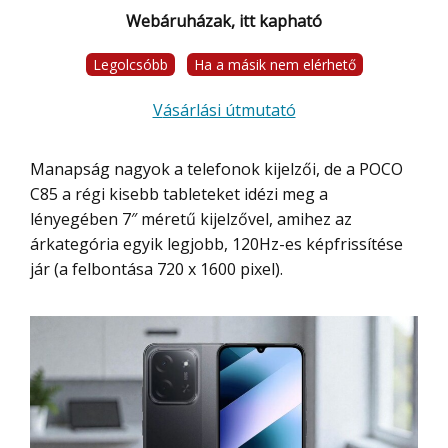
Webáruházak, itt kapható
Legolcsóbb
Ha a másik nem elérhető
Vásárlási útmutató
Manapság nagyok a telefonok kijelzői, de a POCO
C85 a régi kisebb tableteket idézi meg a
lényegében 7″ méretű kijelzővel, amihez az
árkategória egyik legjobb, 120Hz-es képfrissítése
jár (a felbontása 720 x 1600 pixel).