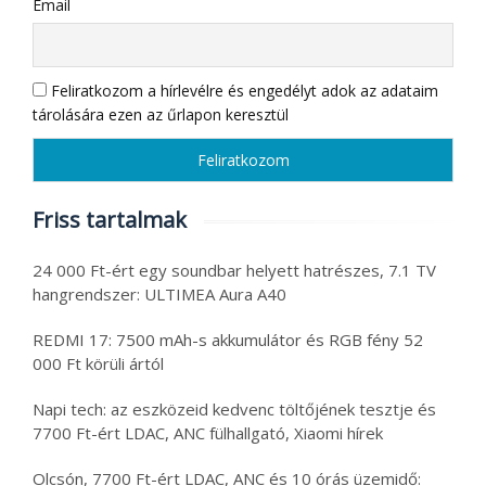
Email
Feliratkozom a hírlevélre és engedélyt adok az adataim
tárolására ezen az űrlapon keresztül
Friss tartalmak
24 000 Ft-ért egy soundbar helyett hatrészes, 7.1 TV
hangrendszer: ULTIMEA Aura A40
REDMI 17: 7500 mAh-s akkumulátor és RGB fény 52
000 Ft körüli ártól
Napi tech: az eszközeid kedvenc töltőjének tesztje és
7700 Ft-ért LDAC, ANC fülhallgató, Xiaomi hírek
Olcsón, 7700 Ft-ért LDAC, ANC és 10 órás üzemidő: