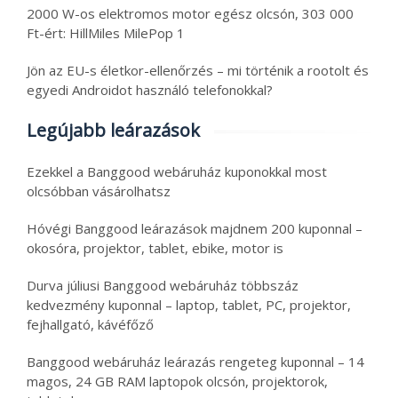
2000 W-os elektromos motor egész olcsón, 303 000
Ft-ért: HillMiles MilePop 1
Jön az EU-s életkor-ellenőrzés – mi történik a rootolt és
egyedi Androidot használó telefonokkal?
Legújabb leárazások
Ezekkel a Banggood webáruház kuponokkal most
olcsóbban vásárolhatsz
Hóvégi Banggood leárazások majdnem 200 kuponnal –
okosóra, projektor, tablet, ebike, motor is
Durva júliusi Banggood webáruház többszáz
kedvezmény kuponnal – laptop, tablet, PC, projektor,
fejhallgató, kávéfőző
Banggood webáruház leárazás rengeteg kuponnal – 14
magos, 24 GB RAM laptopok olcsón, projektorok,