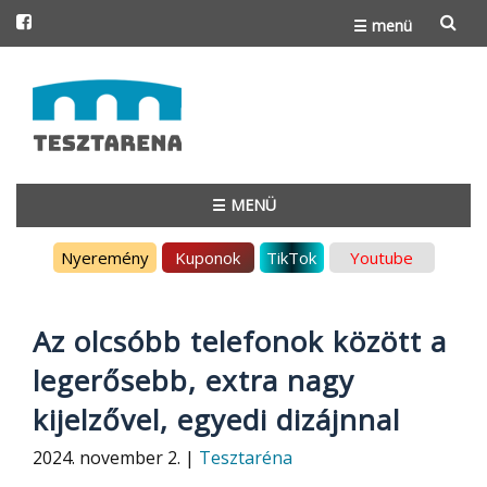
☰ menü
Skip
to
content
☰ MENÜ
Skip
Nyeremény
Kuponok
TikTok
Youtube
to
content
Az olcsóbb telefonok között a
legerősebb, extra nagy
kijelzővel, egyedi dizájnnal
2024. november 2. |
Tesztaréna