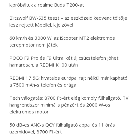
kipróbáltuk a realme Buds T200-at
Blitzwolf BW-S35 teszt – az eszközeid kedvenc töltője
lesz rejtett kábellel, kijelzővel
60 km/h és 3000 W: az iScooter MT2 elektromos
terepmotor nem játék
POCO F9 Pro és F9 Ultra: két új csúcstelefon jöhet
hamarosan, a REDMI K100 után
REDMI 17 5G: hivatalos európai rajt nélkül már kapható
a 7500 mAh-s telefon és drága
Tech válogatás: 8700 Ft-ért elég komoly fülhallgató, TV
hangrendszer minimális pénzért és 2000 W-os
elektromos motor
50 dB-es ANC-s QCY fülhallgató appal és 11 órás
üzemidővel, 8700 Ft-ért