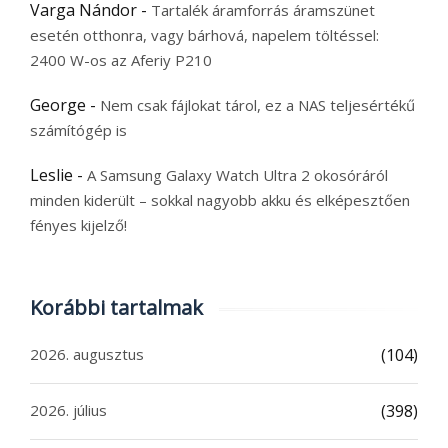
Varga Nándor
-
Tartalék áramforrás áramszünet
esetén otthonra, vagy bárhová, napelem töltéssel:
2400 W-os az Aferiy P210
George
-
Nem csak fájlokat tárol, ez a NAS teljesértékű
számítógép is
Leslie
-
A Samsung Galaxy Watch Ultra 2 okosóráról
minden kiderült – sokkal nagyobb akku és elképesztően
fényes kijelző!
Korábbi tartalmak
2026. augusztus
(104)
2026. július
(398)