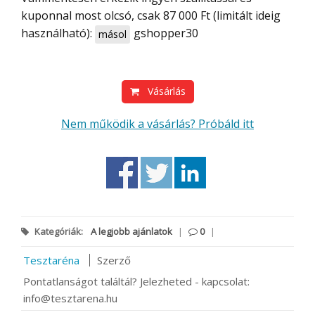
kuponnal most olcsó, csak 87 000 Ft (limitált ideig
használható):
gshopper30
másol
Vásárlás
Nem működik a vásárlás? Próbáld itt
Kategóriák:
A legjobb ajánlatok
|
0
|
Tesztaréna
Szerző
Pontatlanságot találtál? Jelezheted - kapcsolat:
info@tesztarena.hu