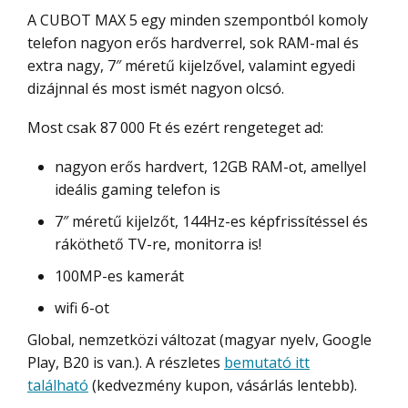
A CUBOT MAX 5 egy minden szempontból komoly
telefon nagyon erős hardverrel, sok RAM-mal és
extra nagy, 7″ méretű kijelzővel, valamint egyedi
dizájnnal és most ismét nagyon olcsó.
Most csak 87 000 Ft és ezért rengeteget ad:
nagyon erős hardvert, 12GB RAM-ot, amellyel
ideális gaming telefon is
7″ méretű kijelzőt, 144Hz-es képfrissítéssel és
ráköthető TV-re, monitorra is!
100MP-es kamerát
wifi 6-ot
Global, nemzetközi változat (magyar nyelv, Google
Play, B20 is van.). A részletes
bemutató itt
található
(kedvezmény kupon, vásárlás lentebb).