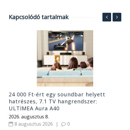
Kapcsolódó tartalmak
S
O
ó
B
2
24 000 Ft-ért egy soundbar helyett
hatrészes, 7.1 TV hangrendszer:
ULTIMEA Aura A40
2026. augusztus 8.
8 augusztus 2026
|
0