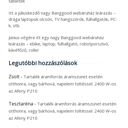
tabletek
Itt a júliuskezdő nagy Banggood webáruház leárazás –
drága laptopok olcsón, TV hangszórók, fülhallgatók, PC-
k, stb.
Június végére itt egy nagy Banggood webáruház
leárazás – ebike, laptop, fülhallgató, robotporszívó,
kávéfőző, roller
Legutóbbi hozzászólások
Zsolt
-
Tartalék áramforrás áramszünet esetén
otthonra, vagy bárhová, napelem töltéssel: 2400 W-os
az Aferiy P210
Tesztaréna
-
Tartalék áramforrás áramszünet esetén
otthonra, vagy bárhová, napelem töltéssel: 2400 W-os
az Aferiy P210