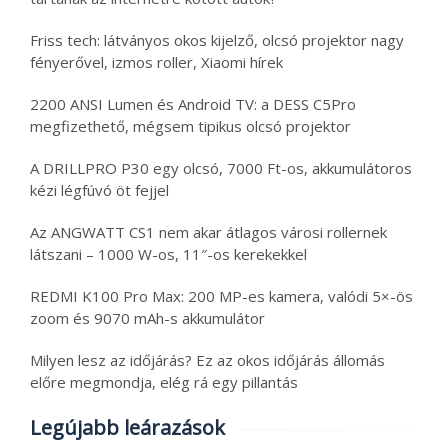
Friss tech: látványos okos kijelző, olcsó projektor nagy
fényerővel, izmos roller, Xiaomi hírek
2200 ANSI Lumen és Android TV: a DESS C5Pro
megfizethető, mégsem tipikus olcsó projektor
A DRILLPRO P30 egy olcsó, 7000 Ft-os, akkumulátoros
kézi légfúvó öt fejjel
Az ANGWATT CS1 nem akar átlagos városi rollernek
látszani – 1000 W-os, 11″-os kerekekkel
REDMI K100 Pro Max: 200 MP-es kamera, valódi 5×-ös
zoom és 9070 mAh-s akkumulátor
Milyen lesz az időjárás? Ez az okos időjárás állomás
előre megmondja, elég rá egy pillantás
Legújabb leárazások