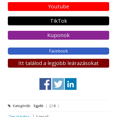
Youtube
TikTok
Kuponok
Facebook
Itt találod a legjobb leárazásokat
Kategóriák:
Egyéb
|
0
|
Tesztaréna
Szerző