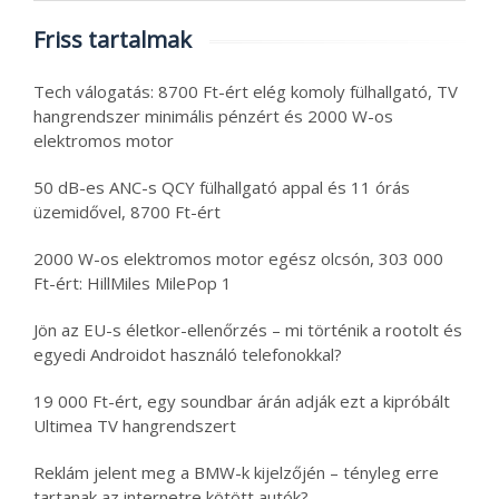
Friss tartalmak
Tech válogatás: 8700 Ft-ért elég komoly fülhallgató, TV
hangrendszer minimális pénzért és 2000 W-os
elektromos motor
50 dB-es ANC-s QCY fülhallgató appal és 11 órás
üzemidővel, 8700 Ft-ért
2000 W-os elektromos motor egész olcsón, 303 000
Ft-ért: HillMiles MilePop 1
Jön az EU-s életkor-ellenőrzés – mi történik a rootolt és
egyedi Androidot használó telefonokkal?
19 000 Ft-ért, egy soundbar árán adják ezt a kipróbált
Ultimea TV hangrendszert
Reklám jelent meg a BMW-k kijelzőjén – tényleg erre
tartanak az internetre kötött autók?