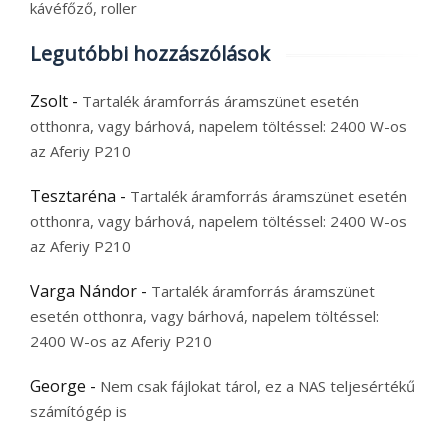
kávéfőző, roller
Legutóbbi hozzászólások
Zsolt
-
Tartalék áramforrás áramszünet esetén
otthonra, vagy bárhová, napelem töltéssel: 2400 W-os
az Aferiy P210
Tesztaréna
-
Tartalék áramforrás áramszünet esetén
otthonra, vagy bárhová, napelem töltéssel: 2400 W-os
az Aferiy P210
Varga Nándor
-
Tartalék áramforrás áramszünet
esetén otthonra, vagy bárhová, napelem töltéssel:
2400 W-os az Aferiy P210
George
-
Nem csak fájlokat tárol, ez a NAS teljesértékű
számítógép is