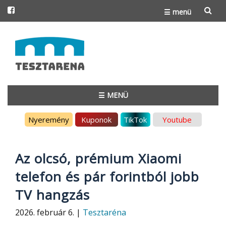
☰ menü
Skip
to
content
☰ MENÜ
Skip
Nyeremény
Kuponok
TikTok
Youtube
to
content
Az olcsó, prémium Xiaomi
telefon és pár forintból jobb
TV hangzás
2026. február 6. |
Tesztaréna