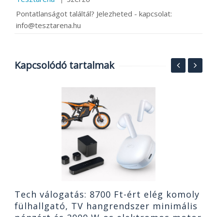
Pontatlanságot találtál? Jelezheted - kapcsolat:
info@tesztarena.hu
Kapcsolódó tartalmak
F
p
X
2
Tech válogatás: 8700 Ft-ért elég komoly
fülhallgató, TV hangrendszer minimális