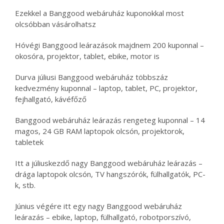
Ezekkel a Banggood webáruház kuponokkal most
olcsóbban vásárolhatsz
Hóvégi Banggood leárazások majdnem 200 kuponnal –
okosóra, projektor, tablet, ebike, motor is
Durva júliusi Banggood webáruház többszáz
kedvezmény kuponnal – laptop, tablet, PC, projektor,
fejhallgató, kávéfőző
Banggood webáruház leárazás rengeteg kuponnal – 14
magos, 24 GB RAM laptopok olcsón, projektorok,
tabletek
Itt a júliuskezdő nagy Banggood webáruház leárazás –
drága laptopok olcsón, TV hangszórók, fülhallgatók, PC-
k, stb.
Június végére itt egy nagy Banggood webáruház
leárazás – ebike, laptop, fülhallgató, robotporszívó,