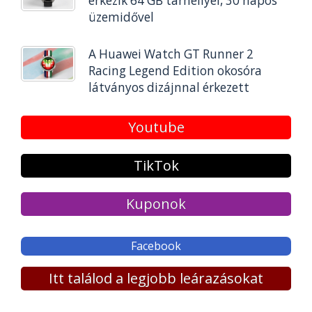
érkezik 64 GB tárhellyel, 30 napos
üzemidővel
A Huawei Watch GT Runner 2
Racing Legend Edition okosóra
látványos dizájnnal érkezett
Youtube
TikTok
Kuponok
Facebook
Itt találod a legjobb leárazásokat