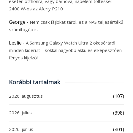
esetén otthonra, vagy bárhová, napelem töltéssel:
2400 W-os az Aferiy P210
George
-
Nem csak fájlokat tárol, ez a NAS teljesértékű
számítógép is
Leslie
-
A Samsung Galaxy Watch Ultra 2 okosóráról
minden kiderült – sokkal nagyobb akku és elképesztően
fényes kijelző!
Korábbi tartalmak
2026. augusztus
(107)
2026. július
(398)
2026. június
(401)