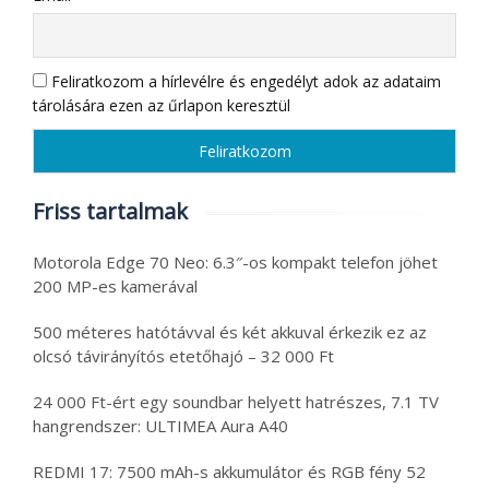
Feliratkozom a hírlevélre és engedélyt adok az adataim
tárolására ezen az űrlapon keresztül
Friss tartalmak
Motorola Edge 70 Neo: 6.3″-os kompakt telefon jöhet
200 MP-es kamerával
500 méteres hatótávval és két akkuval érkezik ez az
olcsó távirányítós etetőhajó – 32 000 Ft
24 000 Ft-ért egy soundbar helyett hatrészes, 7.1 TV
hangrendszer: ULTIMEA Aura A40
REDMI 17: 7500 mAh-s akkumulátor és RGB fény 52