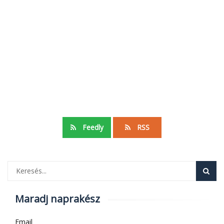
Feedly
RSS
Maradj naprakész
Email