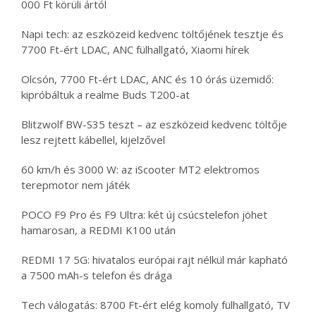
000 Ft körüli ártól
Napi tech: az eszközeid kedvenc töltőjének tesztje és
7700 Ft-ért LDAC, ANC fülhallgató, Xiaomi hírek
Olcsón, 7700 Ft-ért LDAC, ANC és 10 órás üzemidő:
kipróbáltuk a realme Buds T200-at
Blitzwolf BW-S35 teszt – az eszközeid kedvenc töltője
lesz rejtett kábellel, kijelzővel
60 km/h és 3000 W: az iScooter MT2 elektromos
terepmotor nem játék
POCO F9 Pro és F9 Ultra: két új csúcstelefon jöhet
hamarosan, a REDMI K100 után
REDMI 17 5G: hivatalos európai rajt nélkül már kapható
a 7500 mAh-s telefon és drága
Tech válogatás: 8700 Ft-ért elég komoly fülhallgató, TV