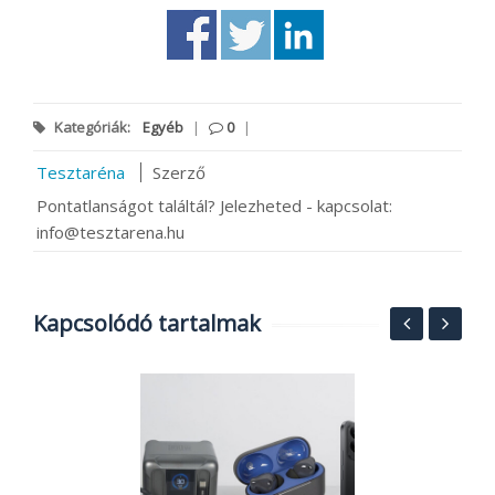
Kategóriák:
Egyéb
|
0
|
Tesztaréna
Szerző
Pontatlanságot találtál? Jelezheted - kapcsolat:
info@tesztarena.hu
Kapcsolódó tartalmak
T
f
p
2