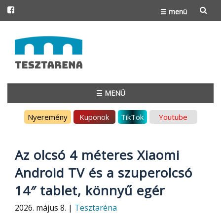
☰ menü
Skip
to
content
☰ MENÜ
Skip
Nyeremény
Kuponok
TikTok
Youtube
to
content
Az olcsó 4 méteres Xiaomi
Android TV és a szuperolcsó
14″ tablet, könnyű egér
2026. május 8. |
Tesztaréna