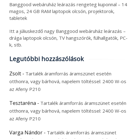
Banggood webáruház leárazás rengeteg kuponnal – 14
magos, 24 GB RAM laptopok olcsón, projektorok,
tabletek
Itt a júliuskezdő nagy Banggood webáruház leárazás –
drága laptopok olcsón, TV hangszórók, fülhallgatók, PC-
k, stb.
Legutóbbi hozzászólások
Zsolt
-
Tartalék áramforrás áramszünet esetén
otthonra, vagy bárhová, napelem töltéssel: 2400 W-os
az Aferiy P210
Tesztaréna
-
Tartalék áramforrás áramszünet esetén
otthonra, vagy bárhová, napelem töltéssel: 2400 W-os
az Aferiy P210
Varga Nándor
-
Tartalék áramforrás áramszünet