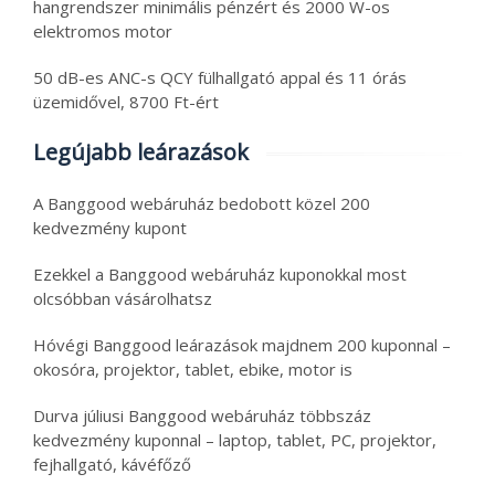
hangrendszer minimális pénzért és 2000 W-os
elektromos motor
50 dB-es ANC-s QCY fülhallgató appal és 11 órás
üzemidővel, 8700 Ft-ért
Legújabb leárazások
A Banggood webáruház bedobott közel 200
kedvezmény kupont
Ezekkel a Banggood webáruház kuponokkal most
olcsóbban vásárolhatsz
Hóvégi Banggood leárazások majdnem 200 kuponnal –
okosóra, projektor, tablet, ebike, motor is
Durva júliusi Banggood webáruház többszáz
kedvezmény kuponnal – laptop, tablet, PC, projektor,
fejhallgató, kávéfőző