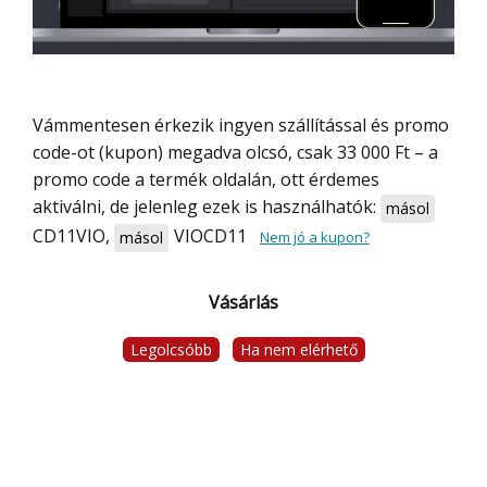
Vámmentesen érkezik ingyen szállítással és promo
code-ot (kupon) megadva olcsó, csak 33 000 Ft – a
promo code a termék oldalán, ott érdemes
aktiválni, de jelenleg ezek is használhatók:
másol
CD11VIO
,
VIOCD11
másol
Nem jó a kupon?
Vásárlás
Legolcsóbb
Ha nem elérhető