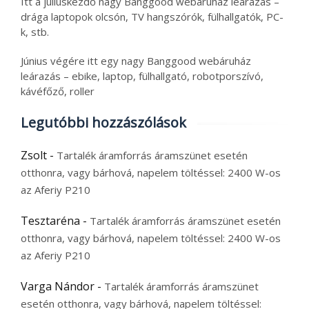
Itt a júliuskezdő nagy Banggood webáruház leárazás –
drága laptopok olcsón, TV hangszórók, fülhallgatók, PC-
k, stb.
Június végére itt egy nagy Banggood webáruház
leárazás – ebike, laptop, fülhallgató, robotporszívó,
kávéfőző, roller
Legutóbbi hozzászólások
Zsolt
-
Tartalék áramforrás áramszünet esetén
otthonra, vagy bárhová, napelem töltéssel: 2400 W-os
az Aferiy P210
Tesztaréna
-
Tartalék áramforrás áramszünet esetén
otthonra, vagy bárhová, napelem töltéssel: 2400 W-os
az Aferiy P210
Varga Nándor
-
Tartalék áramforrás áramszünet
esetén otthonra, vagy bárhová, napelem töltéssel: