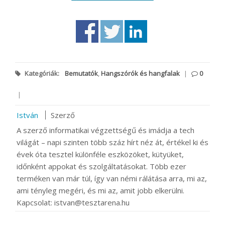
Kategóriák:
Bemutatók
,
Hangszórók és hangfalak
|
0
|
István
Szerző
A szerző informatikai végzettségű és imádja a tech
világát – napi szinten több száz hírt néz át, értékel ki és
évek óta tesztel különféle eszközöket, kütyüket,
időnként appokat és szolgáltatásokat. Több ezer
terméken van már túl, így van némi rálátása arra, mi az,
ami tényleg megéri, és mi az, amit jobb elkerülni.
Kapcsolat: istvan@tesztarena.hu