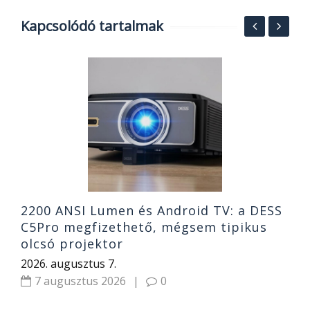
Kapcsolódó tartalmak
A
v
1
2
2200 ANSI Lumen és Android TV: a DESS
C5Pro megfizethető, mégsem tipikus
olcsó projektor
2026. augusztus 7.
7 augusztus 2026
|
0