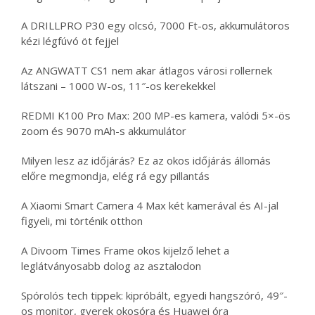
A DRILLPRO P30 egy olcsó, 7000 Ft-os, akkumulátoros
kézi légfúvó öt fejjel
Az ANGWATT CS1 nem akar átlagos városi rollernek
látszani – 1000 W-os, 11″-os kerekekkel
REDMI K100 Pro Max: 200 MP-es kamera, valódi 5×-ös
zoom és 9070 mAh-s akkumulátor
Milyen lesz az időjárás? Ez az okos időjárás állomás
előre megmondja, elég rá egy pillantás
A Xiaomi Smart Camera 4 Max két kamerával és AI-jal
figyeli, mi történik otthon
A Divoom Times Frame okos kijelző lehet a
leglátványosabb dolog az asztalodon
Spórolós tech tippek: kipróbált, egyedi hangszóró, 49″-
os monitor, gyerek okosóra és Huawei óra