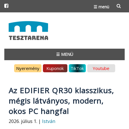
☰ menü
Skip
to
content
☰ MENÜ
Skip
Nyeremény
Kuponok
TikTok
Youtube
to
content
Az EDIFIER QR30 klasszikus,
mégis látványos, modern,
okos PC hangfal
2026. július 1. |
István