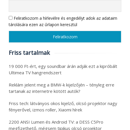
Feliratkozom a hírlevélre és engedélyt adok az adataim
tárolására ezen az űrlapon keresztül
Friss tartalmak
19 000 Ft-ért, egy soundbar árán adják ezt a kipróbált
Ultimea TV hangrendszert
Reklám jelent meg a BMW-k kijelzőjén – tényleg erre
tartanak az internetre kötött autók?
Friss tech: látványos okos kijelző, olcsó projektor nagy
fényerővel, izmos roller, Xiaomi hírek
2200 ANSI Lumen és Android TV: a DESS C5Pro
megfizethető, mégsem tipikus olcsó projektor