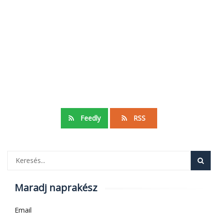
Feedly
RSS
Maradj naprakész
Email