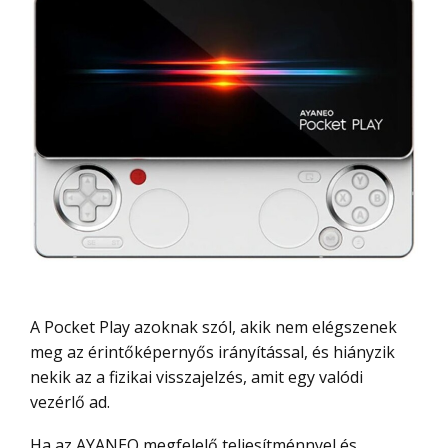
A Pocket Play azoknak szól, akik nem elégszenek
meg az érintőképernyős irányítással, és hiányzik
nekik az a fizikai visszajelzés, amit egy valódi
vezérlő ad.
Ha az AYANEO megfelelő teljesítménnyel és