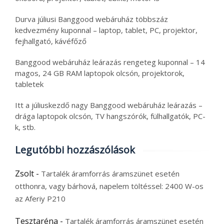
Durva júliusi Banggood webáruház többszáz
kedvezmény kuponnal – laptop, tablet, PC, projektor,
fejhallgató, kávéfőző
Banggood webáruház leárazás rengeteg kuponnal – 14
magos, 24 GB RAM laptopok olcsón, projektorok,
tabletek
Itt a júliuskezdő nagy Banggood webáruház leárazás –
drága laptopok olcsón, TV hangszórók, fülhallgatók, PC-
k, stb.
Legutóbbi hozzászólások
Zsolt
-
Tartalék áramforrás áramszünet esetén
otthonra, vagy bárhová, napelem töltéssel: 2400 W-os
az Aferiy P210
Tesztaréna
-
Tartalék áramforrás áramszünet esetén