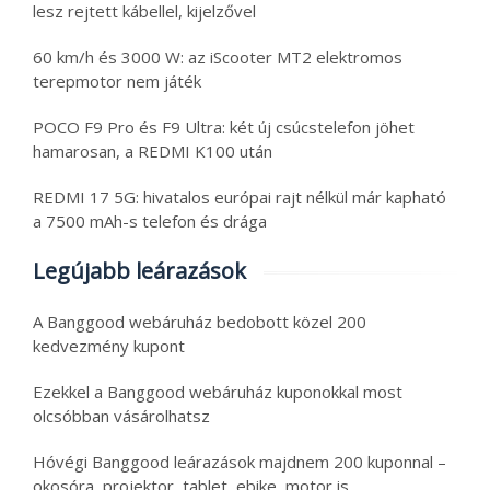
lesz rejtett kábellel, kijelzővel
60 km/h és 3000 W: az iScooter MT2 elektromos
terepmotor nem játék
POCO F9 Pro és F9 Ultra: két új csúcstelefon jöhet
hamarosan, a REDMI K100 után
REDMI 17 5G: hivatalos európai rajt nélkül már kapható
a 7500 mAh-s telefon és drága
Legújabb leárazások
A Banggood webáruház bedobott közel 200
kedvezmény kupont
Ezekkel a Banggood webáruház kuponokkal most
olcsóbban vásárolhatsz
Hóvégi Banggood leárazások majdnem 200 kuponnal –
okosóra, projektor, tablet, ebike, motor is