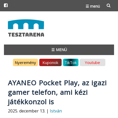
☰ menü
Skip
to
content
☰ MENÜ
Skip
Nyeremény
Kuponok
TikTok
Youtube
to
content
AYANEO Pocket Play, az igazi
gamer telefon, ami kézi
játékkonzol is
2025. december 13. |
István