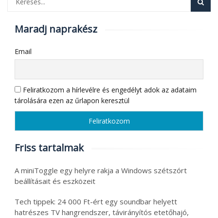
Maradj naprakész
Email
Feliratkozom a hírlevélre és engedélyt adok az adataim
tárolására ezen az űrlapon keresztül
Friss tartalmak
A miniToggle egy helyre rakja a Windows szétszórt
beállításait és eszközeit
Tech tippek: 24 000 Ft-ért egy soundbar helyett
hatrészes TV hangrendszer, távirányítós etetőhajó,