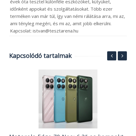
évek óta tesztel különféle eszközöket, kütyüket,
időnként appokat és szolgáltatásokat. Több ezer
terméken van már túl, így van némi rálátása arra, mi az,
ami tényleg megéri, és mi az, amit jobb elkerülni.
Kapcsolat: istvan@tesztarena.hu
Kapcsolódó tartalmak
a,
R
R
2