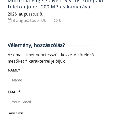
Motorola Edge 70 Neo: 6.3″-os kompakt
telefon jöhet 200 MP-es kamerával
2026. augusztus 8.
8 augusztus 2026
|
0
Vélemény, hozzászólás?
Az email címet nem tesszük közzé.
A kötelező
mezőket
*
karakterrel jelöljük.
NAME
*
EMAIL
*
WEBSITE