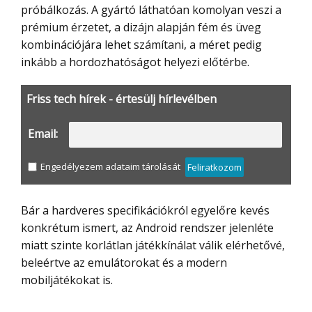
próbálkozás. A gyártó láthatóan komolyan veszi a
prémium érzetet, a dizájn alapján fém és üveg
kombinációjára lehet számítani, a méret pedig
inkább a hordozhatóságot helyezi előtérbe.
Friss tech hírek - értesülj hírlevélben
Email:
Engedélyezem adataim tárolását
Feliratkozom
Bár a hardveres specifikációkról egyelőre kevés
konkrétum ismert, az Android rendszer jelenléte
miatt szinte korlátlan játékkínálat válik elérhetővé,
beleértve az emulátorokat és a modern
mobiljátékokat is.