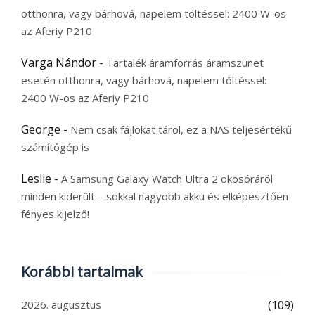
otthonra, vagy bárhová, napelem töltéssel: 2400 W-os
az Aferiy P210
Varga Nándor
-
Tartalék áramforrás áramszünet
esetén otthonra, vagy bárhová, napelem töltéssel:
2400 W-os az Aferiy P210
George
-
Nem csak fájlokat tárol, ez a NAS teljesértékű
számítógép is
Leslie
-
A Samsung Galaxy Watch Ultra 2 okosóráról
minden kiderült – sokkal nagyobb akku és elképesztően
fényes kijelző!
Korábbi tartalmak
2026. augusztus
(109)