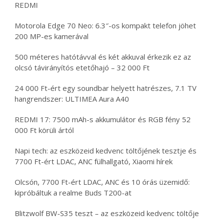
REDMI
Motorola Edge 70 Neo: 6.3″-os kompakt telefon jöhet
200 MP-es kamerával
500 méteres hatótávval és két akkuval érkezik ez az
olcsó távirányítós etetőhajó – 32 000 Ft
24 000 Ft-ért egy soundbar helyett hatrészes, 7.1 TV
hangrendszer: ULTIMEA Aura A40
REDMI 17: 7500 mAh-s akkumulátor és RGB fény 52
000 Ft körüli ártól
Napi tech: az eszközeid kedvenc töltőjének tesztje és
7700 Ft-ért LDAC, ANC fülhallgató, Xiaomi hírek
Olcsón, 7700 Ft-ért LDAC, ANC és 10 órás üzemidő:
kipróbáltuk a realme Buds T200-at
Blitzwolf BW-S35 teszt – az eszközeid kedvenc töltője