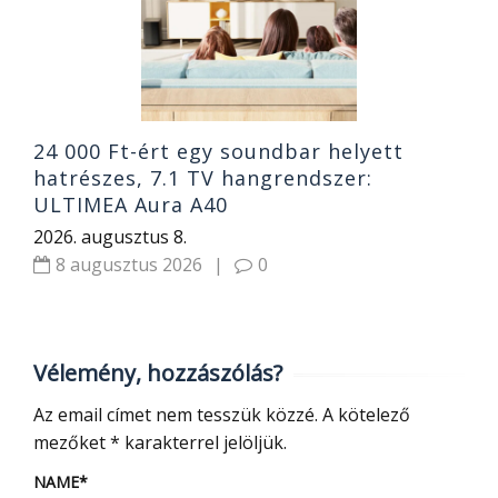
2
24 000 Ft-ért egy soundbar helyett
hatrészes, 7.1 TV hangrendszer:
ULTIMEA Aura A40
2026. augusztus 8.
8 augusztus 2026
|
0
Vélemény, hozzászólás?
Az email címet nem tesszük közzé.
A kötelező
mezőket
*
karakterrel jelöljük.
NAME
*