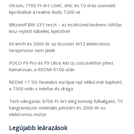
Olcsón, 7700 Ft-ért LDAC, ANC és 10 órás üzemidő:
kipróbáltuk a realme Buds T200-at
Blitzwolf BW-S35 teszt – az eszközeid kedvenc töltője
lesz rejtett kábellel, kijelzővel
60 km/h és 3000 W: az iScooter MT2 elektromos
terepmotor nem játék
POCO F9 Pro és F9 Ultra: két új csúcstelefon jöhet
hamarosan, a REDMI K100 után
REDMI 17 5G: hivatalos európai rajt nélkül már kapható
a 7500 mAh-s telefon és drága
Tech válogatás: 8700 Ft-ért elég komoly fülhallgató, TV
hangrendszer minimális pénzért és 2000 W-os
elektromos motor
Legújabb leárazások