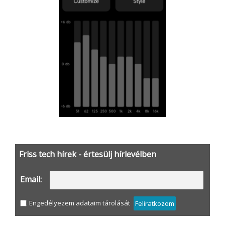
Friss tech hírek - értesülj hírlevélben
Email:
Engedélyezem adataim tárolását
Feliratkozom