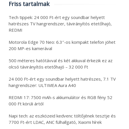
Friss tartalmak
Tech tippek: 24 000 Ft-ért egy soundbar helyett
hatrészes TV hangrendszer, távirányítós etetőhajó,
REDMI
Motorola Edge 70 Neo: 6.3″-os kompakt telefon jöhet
200 MP-es kamerával
500 méteres hatótávval és két akkuval érkezik ez az
olcsó távirányítós etetőhajó – 32 000 Ft
24 000 Ft-ért egy soundbar helyett hatrészes, 7.1 TV
hangrendszer: ULTIMEA Aura A40
REDMI 17: 7500 mAh-s akkumulátor és RGB fény 52
000 Ft körüli ártól
Napi tech: az eszközeid kedvenc töltőjének tesztje és
7700 Ft-ért LDAC, ANC fülhallgató, Xiaomi hírek