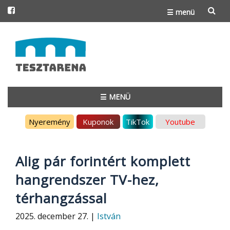
☰ menü
Skip
to
content
☰ MENÜ
Skip
Nyeremény
Kuponok
TikTok
Youtube
to
content
Alig pár forintért komplett
hangrendszer TV-hez,
térhangzással
2025. december 27. |
István