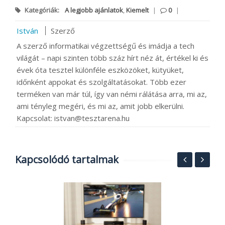
Kategóriák:
A legjobb ajánlatok
,
Kiemelt
|
0
|
István
Szerző
A szerző informatikai végzettségű és imádja a tech
világát – napi szinten több száz hírt néz át, értékel ki és
évek óta tesztel különféle eszközöket, kütyüket,
időnként appokat és szolgáltatásokat. Több ezer
terméken van már túl, így van némi rálátása arra, mi az,
ami tényleg megéri, és mi az, amit jobb elkerülni.
Kapcsolat: istvan@tesztarena.hu
Kapcsolódó tartalmak
O
ó
B