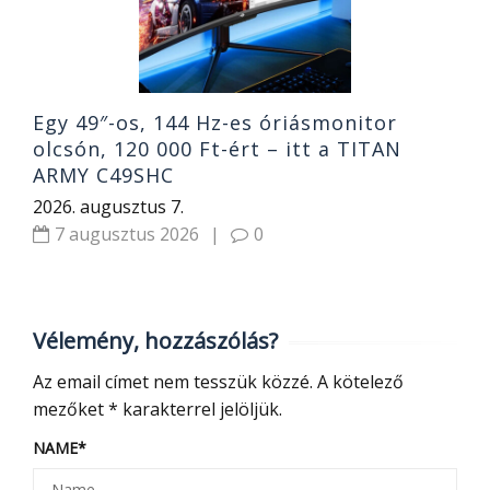
Egy 49″-os, 144 Hz-es óriásmonitor
olcsón, 120 000 Ft-ért – itt a TITAN
ARMY C49SHC
2026. augusztus 7.
7 augusztus 2026
|
0
Vélemény, hozzászólás?
Az email címet nem tesszük közzé.
A kötelező
mezőket
*
karakterrel jelöljük.
NAME
*