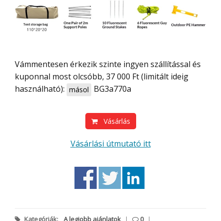
Vámmentesen érkezik szinte ingyen szállítással és
kuponnal most olcsóbb, 37 000 Ft (limitált ideig
használható):
BG3a770a
másol
Vásárlás
Vásárlási útmutató itt
Kategóriák:
A legjobb ajánlatok
|
0
|