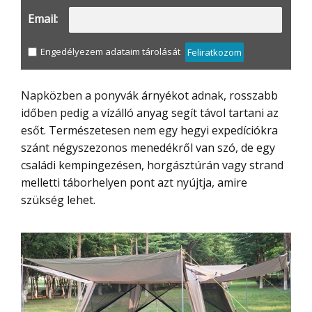
Email:
Engedélyezem adataim tárolását
Feliratkozom
Napközben a ponyvák árnyékot adnak, rosszabb
időben pedig a vízálló anyag segít távol tartani az
esőt. Természetesen nem egy hegyi expedíciókra
szánt négyszezonos menedékről van szó, de egy
családi kempingezésen, horgásztúrán vagy strand
melletti táborhelyen pont azt nyújtja, amire
szükség lehet.