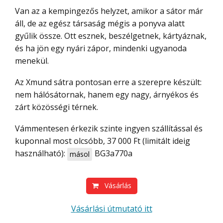
Van az a kempingezős helyzet, amikor a sátor már
áll, de az egész társaság mégis a ponyva alatt
gyűlik össze. Ott esznek, beszélgetnek, kártyáznak,
és ha jön egy nyári zápor, mindenki ugyanoda
menekül.
Az Xmund sátra pontosan erre a szerepre készült:
nem hálósátornak, hanem egy nagy, árnyékos és
zárt közösségi térnek.
Vámmentesen érkezik szinte ingyen szállítással és
kuponnal most olcsóbb, 37 000 Ft (limitált ideig
használható):
BG3a770a
másol
Vásárlás
Vásárlási útmutató itt