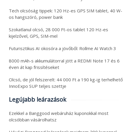
Tech olcsóság tippek: 120 Hz-es GPS SIM tablet, 40 W-
os hangszóró, power bank
Szokatlanul olcsó, 28 000 Ft-os tablet 120 Hz-es
kijelzővel, GPS, SIM-mel
Futurisztikus AI okosóra a jövőből: Rollme AI Watch 3
8000 mAh-s akkumulátorral jött a REDMI Note 17 és 6
éven át kap frissítéseket
Olcsó, de jól felszerelt: 44 000 Ft a 190 kg-ig terhelhető
InnoExpo SUP teljes szettje
Legújabb leárazások
Ezekkel a Banggood webáruház kuponokkal most
olcsóbban vásárolhatsz
Hóvégi Banggood leárazások majdnem 200 kuponnal –