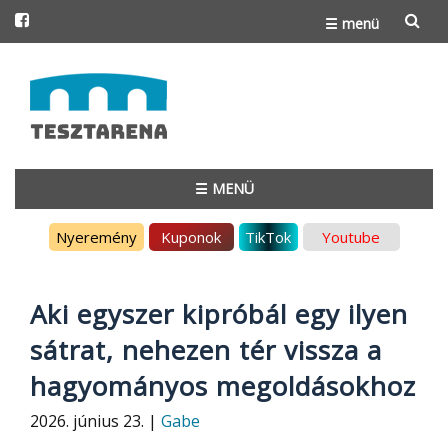
☰ menü
Skip
to
content
☰ MENÜ
Skip
Nyeremény
Kuponok
TikTok
Youtube
to
content
Aki egyszer kipróbál egy ilyen
sátrat, nehezen tér vissza a
hagyományos megoldásokhoz
2026. június 23. |
Gabe