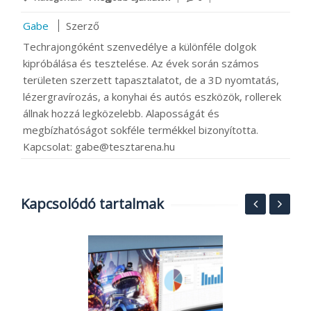
Gabe
Szerző
Techrajongóként szenvedélye a különféle dolgok
kipróbálása és tesztelése. Az évek során számos
területen szerzett tapasztalatot, de a 3D nyomtatás,
lézergravírozás, a konyhai és autós eszközök, rollerek
állnak hozzá legközelebb. Alaposságát és
megbízhatóságot sokféle termékkel bizonyította.
Kapcsolat: gabe@tesztarena.hu
Kapcsolódó tartalmak
V
a
j
2