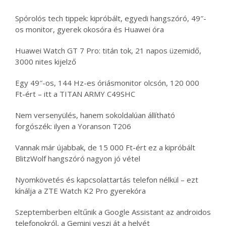
Spórolós tech tippek: kipróbált, egyedi hangszóró, 49″-
os monitor, gyerek okosóra és Huawei óra
Huawei Watch GT 7 Pro: titán tok, 21 napos üzemidő,
3000 nites kijelző
Egy 49″-os, 144 Hz-es óriásmonitor olcsón, 120 000
Ft-ért – itt a TITAN ARMY C49SHC
Nem versenyülés, hanem sokoldalúan állítható
forgószék: ilyen a Yoranson T206
Vannak már újabbak, de 15 000 Ft-ért ez a kipróbált
BlitzWolf hangszóró nagyon jó vétel
Nyomkövetés és kapcsolattartás telefon nélkül – ezt
kínálja a ZTE Watch K2 Pro gyerekóra
Szeptemberben eltűnik a Google Assistant az androidos
telefonokról, a Gemini veszi át a helyét