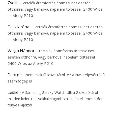
Zsolt
-
Tartalék áramforrás áramszünet esetén
otthonra, vagy bárhová, napelem töltéssel: 2400 W-os
az Aferiy P210
Tesztaréna
-
Tartalék áramforrás áramszünet esetén
otthonra, vagy bárhová, napelem töltéssel: 2400 W-os
az Aferiy P210
Varga Nándor
-
Tartalék áramforrás áramszünet
esetén otthonra, vagy bárhová, napelem töltéssel:
2400 W-os az Aferiy P210
George
-
Nem csak fájlokat tárol, ez a NAS teljesértékű
számítógép is
Leslie
-
A Samsung Galaxy Watch Ultra 2 okosóráról
minden kiderült – sokkal nagyobb akku és elképesztően
fényes kijelző!