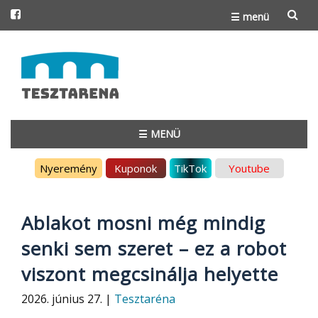
☰ menü
Skip
to
content
☰ MENÜ
Skip
Nyeremény
Kuponok
TikTok
Youtube
to
content
Ablakot mosni még mindig
senki sem szeret – ez a robot
viszont megcsinálja helyette
2026. június 27. |
Tesztaréna