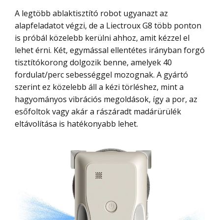
A legtöbb ablaktisztító robot ugyanazt az
alapfeladatot végzi, de a Liectroux G8 több ponton
is próbál közelebb kerülni ahhoz, amit kézzel el
lehet érni. Két, egymással ellentétes irányban forgó
tisztítókorong dolgozik benne, amelyek 40
fordulat/perc sebességgel mozognak. A gyártó
szerint ez közelebb áll a kézi törléshez, mint a
hagyományos vibrációs megoldások, így a por, az
esőfoltok vagy akár a rászáradt madárürülék
eltávolítása is hatékonyabb lehet.