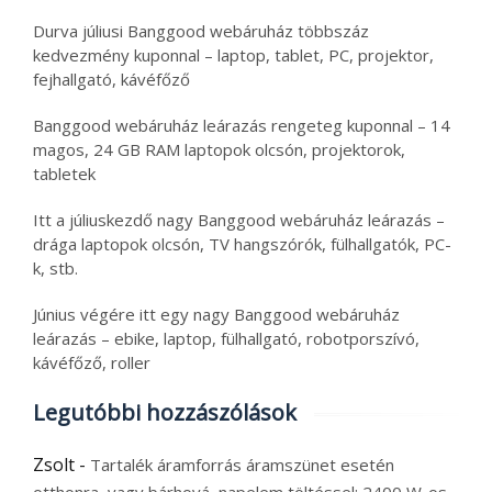
Durva júliusi Banggood webáruház többszáz
kedvezmény kuponnal – laptop, tablet, PC, projektor,
fejhallgató, kávéfőző
Banggood webáruház leárazás rengeteg kuponnal – 14
magos, 24 GB RAM laptopok olcsón, projektorok,
tabletek
Itt a júliuskezdő nagy Banggood webáruház leárazás –
drága laptopok olcsón, TV hangszórók, fülhallgatók, PC-
k, stb.
Június végére itt egy nagy Banggood webáruház
leárazás – ebike, laptop, fülhallgató, robotporszívó,
kávéfőző, roller
Legutóbbi hozzászólások
Zsolt
-
Tartalék áramforrás áramszünet esetén
otthonra, vagy bárhová, napelem töltéssel: 2400 W-os