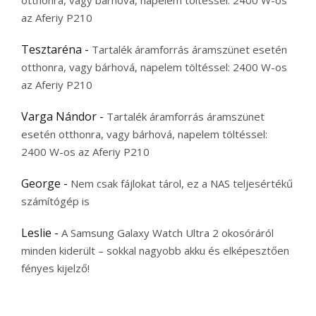
az Aferiy P210
Tesztaréna
-
Tartalék áramforrás áramszünet esetén
otthonra, vagy bárhová, napelem töltéssel: 2400 W-os
az Aferiy P210
Varga Nándor
-
Tartalék áramforrás áramszünet
esetén otthonra, vagy bárhová, napelem töltéssel:
2400 W-os az Aferiy P210
George
-
Nem csak fájlokat tárol, ez a NAS teljesértékű
számítógép is
Leslie
-
A Samsung Galaxy Watch Ultra 2 okosóráról
minden kiderült – sokkal nagyobb akku és elképesztően
fényes kijelző!