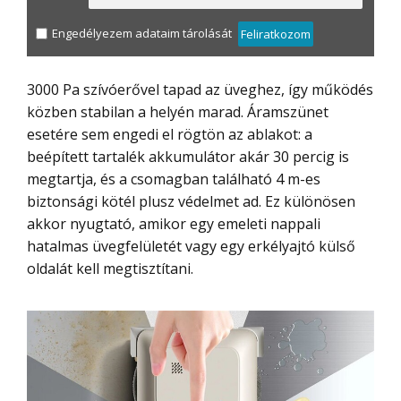
Engedélyezem adataim tárolását
Feliratkozom
3000 Pa szívóerővel tapad az üveghez, így működés
közben stabilan a helyén marad. Áramszünet
esetére sem engedi el rögtön az ablakot: a
beépített tartalék akkumulátor akár 30 percig is
megtartja, és a csomagban található 4 m-es
biztonsági kötél plusz védelmet ad. Ez különösen
akkor nyugtató, amikor egy emeleti nappali
hatalmas üvegfelületét vagy egy erkélyajtó külső
oldalát kell megtisztítani.