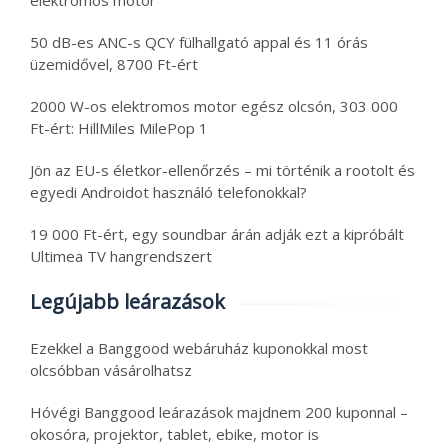
50 dB-es ANC-s QCY fülhallgató appal és 11 órás
üzemidővel, 8700 Ft-ért
2000 W-os elektromos motor egész olcsón, 303 000
Ft-ért: HillMiles MilePop 1
Jön az EU-s életkor-ellenőrzés – mi történik a rootolt és
egyedi Androidot használó telefonokkal?
19 000 Ft-ért, egy soundbar árán adják ezt a kipróbált
Ultimea TV hangrendszert
Legújabb leárazások
Ezekkel a Banggood webáruház kuponokkal most
olcsóbban vásárolhatsz
Hóvégi Banggood leárazások majdnem 200 kuponnal –
okosóra, projektor, tablet, ebike, motor is