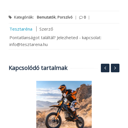
Kategóriák:
Bemutatók
,
Porszívó
|
0
|
Tesztaréna
Szerző
Pontatlanságot találtál? Jelezheted - kapcsolat:
info@tesztarena.hu
Kapcsolódó tartalmak
5
1
2