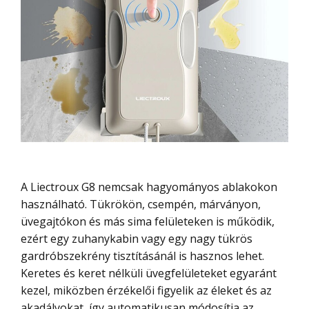
A Liectroux G8 nemcsak hagyományos ablakokon
használható. Tükrökön, csempén, márványon,
üvegajtókon és más sima felületeken is működik,
ezért egy zuhanykabin vagy egy nagy tükrös
gardróbszekrény tisztításánál is hasznos lehet.
Keretes és keret nélküli üvegfelületeket egyaránt
kezel, miközben érzékelői figyelik az éleket és az
akadályokat, így automatikusan módosítja az