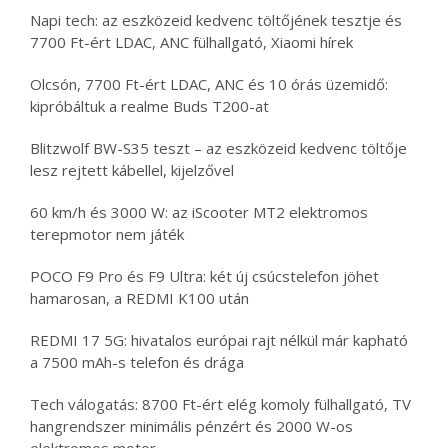
Napi tech: az eszközeid kedvenc töltőjének tesztje és
7700 Ft-ért LDAC, ANC fülhallgató, Xiaomi hírek
Olcsón, 7700 Ft-ért LDAC, ANC és 10 órás üzemidő:
kipróbáltuk a realme Buds T200-at
Blitzwolf BW-S35 teszt – az eszközeid kedvenc töltője
lesz rejtett kábellel, kijelzővel
60 km/h és 3000 W: az iScooter MT2 elektromos
terepmotor nem játék
POCO F9 Pro és F9 Ultra: két új csúcstelefon jöhet
hamarosan, a REDMI K100 után
REDMI 17 5G: hivatalos európai rajt nélkül már kapható
a 7500 mAh-s telefon és drága
Tech válogatás: 8700 Ft-ért elég komoly fülhallgató, TV
hangrendszer minimális pénzért és 2000 W-os
elektromos motor