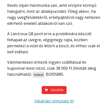
Kevés olyan házimunka van, amit ennyire könnyű
halogatni, mint az ablakpucolást. Főleg akkor, ha
nagy üvegfelületekről, erkélyajtókról vagy nehezen
elérhető emeleti ablakokról van szó.
A Liectroux G8 pont erre a problémára készült:
feltapad az üvegre, végigmegy rajta, közben
permetezi a vizet és letörli a koszt, és ehhez csak el
kell indítani.
Vámmentesen érkezik ingyen szállítással és
kuponnal most olcsó, csak 38 000 Ft (limitált ideig
használható):
BGf05885
másol
Vásárlás
Vásárlási útmutató itt