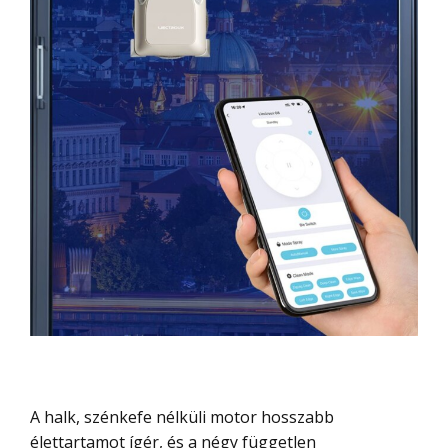
A halk, szénkefe nélküli motor hosszabb
élettartamot ígér, és a négy független