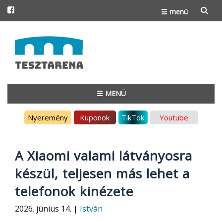
☰ menü
Skip
to
content
☰ MENÜ
Skip
Nyeremény
Kuponok
TikTok
Youtube
to
content
A Xiaomi valami látványosra
készül, teljesen más lehet a
telefonok kinézete
2026. június 14. |
István