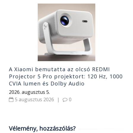
.-
M
f
n
2
A Xiaomi bemutatta az olcsó REDMI
Projector 5 Pro projektort: 120 Hz, 1000
CVIA lumen és Dolby Audio
2026. augusztus 5.
5 augusztus 2026
|
0
Vélemény, hozzászólás?