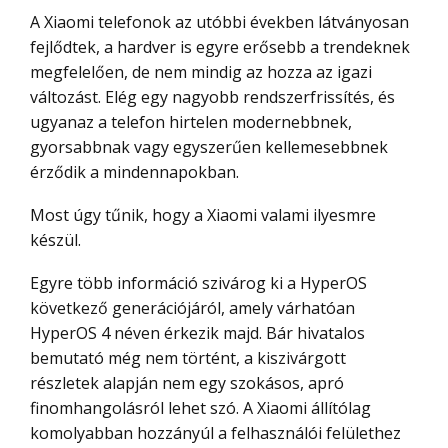
A Xiaomi telefonok az utóbbi években látványosan
fejlődtek, a hardver is egyre erősebb a trendeknek
megfelelően, de nem mindig az hozza az igazi
változást. Elég egy nagyobb rendszerfrissítés, és
ugyanaz a telefon hirtelen modernebbnek,
gyorsabbnak vagy egyszerűen kellemesebbnek
érződik a mindennapokban.
Most úgy tűnik, hogy a Xiaomi valami ilyesmre
készül.
Egyre több információ szivárog ki a HyperOS
következő generációjáról, amely várhatóan
HyperOS 4 néven érkezik majd. Bár hivatalos
bemutató még nem történt, a kiszivárgott
részletek alapján nem egy szokásos, apró
finomhangolásról lehet szó. A Xiaomi állítólag
komolyabban hozzányúl a felhasználói felülethez