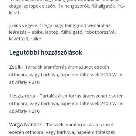
drága laptopok olcsón, TV hangszórók, fülhallgatók, PC-
k, stb.
Június végére itt egy nagy Banggood webáruház
leárazás – ebike, laptop, fülhallgató, robotporszívó,
kávéfőző, roller
Legutóbbi hozzászólások
Zsolt
-
Tartalék áramforrás áramszünet esetén
otthonra, vagy bárhová, napelem töltéssel: 2400 W-os
az Aferiy P210
Tesztaréna
-
Tartalék áramforrás áramszünet esetén
otthonra, vagy bárhová, napelem töltéssel: 2400 W-os
az Aferiy P210
Varga Nándor
-
Tartalék áramforrás áramszünet
esetén otthonra, vagy bárhová, napelem töltéssel: