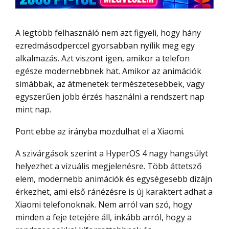
A legtöbb felhasználó nem azt figyeli, hogy hány
ezredmásodperccel gyorsabban nyílik meg egy
alkalmazás. Azt viszont igen, amikor a telefon
egésze modernebbnek hat. Amikor az animációk
simábbak, az átmenetek természetesebbek, vagy
egyszerűen jobb érzés használni a rendszert nap
mint nap.
Pont ebbe az irányba mozdulhat el a Xiaomi.
A szivárgások szerint a HyperOS 4 nagy hangsúlyt
helyezhet a vizuális megjelenésre. Több áttetsző
elem, modernebb animációk és egységesebb dizájn
érkezhet, ami első ránézésre is új karaktert adhat a
Xiaomi telefonoknak. Nem arról van szó, hogy
minden a feje tetejére áll, inkább arról, hogy a