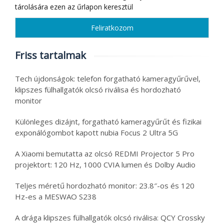
tárolására ezen az űrlapon keresztül
Friss tartalmak
Tech újdonságok: telefon forgatható kameragyűrűvel,
klipszes fülhallgatók olcsó riválisa és hordozható
monitor
Különleges dizájnt, forgatható kameragyűrűt és fizikai
exponálógombot kapott nubia Focus 2 Ultra 5G
A Xiaomi bemutatta az olcsó REDMI Projector 5 Pro
projektort: 120 Hz, 1000 CVIA lumen és Dolby Audio
Teljes méretű hordozható monitor: 23.8″-os és 120
Hz-es a MESWAO S238
A drága klipszes fülhallgatók olcsó riválisa: QCY Crossky