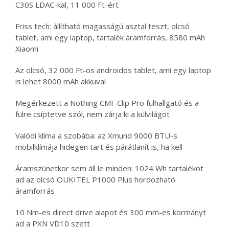
C30S LDAC-kal, 11 000 Ft-ért
Friss tech: állítható magasságú asztal teszt, olcsó
tablet, ami egy laptop, tartalék áramforrás, 8580 mAh
Xiaomi
Az olcsó, 32 000 Ft-os androidos tablet, ami egy laptop
is lehet 8000 mAh akkuval
Megérkezett a Nothing CMF Clip Pro fülhallgató és a
fülre csíptetve szól, nem zárja ki a külvilágot
Valódi klíma a szobába: az Xmund 9000 BTU-s
mobilklímája hidegen tart és párátlanít is, ha kell
Áramszünetkor sem áll le minden: 1024 Wh tartalékot
ad az olcsó OUKITEL P1000 Plus hordozható
áramforrás
10 Nm-es direct drive alapot és 300 mm-es kormányt
ad a PXN VD10 szett