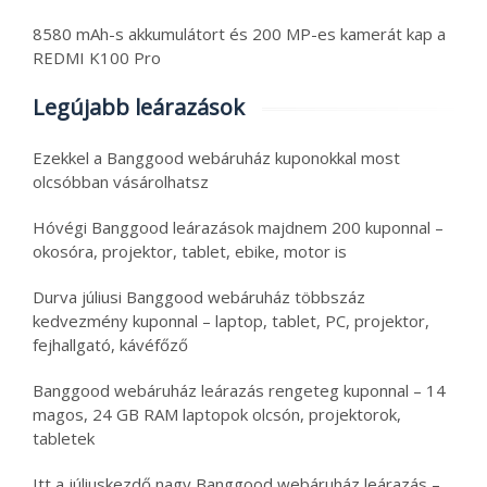
8580 mAh-s akkumulátort és 200 MP-es kamerát kap a
REDMI K100 Pro
Legújabb leárazások
Ezekkel a Banggood webáruház kuponokkal most
olcsóbban vásárolhatsz
Hóvégi Banggood leárazások majdnem 200 kuponnal –
okosóra, projektor, tablet, ebike, motor is
Durva júliusi Banggood webáruház többszáz
kedvezmény kuponnal – laptop, tablet, PC, projektor,
fejhallgató, kávéfőző
Banggood webáruház leárazás rengeteg kuponnal – 14
magos, 24 GB RAM laptopok olcsón, projektorok,
tabletek
Itt a júliuskezdő nagy Banggood webáruház leárazás –