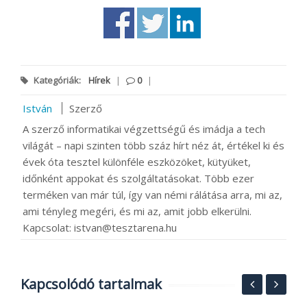
Kategóriák:
Hírek
|
0
|
István
Szerző
A szerző informatikai végzettségű és imádja a tech
világát – napi szinten több száz hírt néz át, értékel ki és
évek óta tesztel különféle eszközöket, kütyüket,
időnként appokat és szolgáltatásokat. Több ezer
terméken van már túl, így van némi rálátása arra, mi az,
ami tényleg megéri, és mi az, amit jobb elkerülni.
Kapcsolat: istvan@tesztarena.hu
Kapcsolódó tartalmak