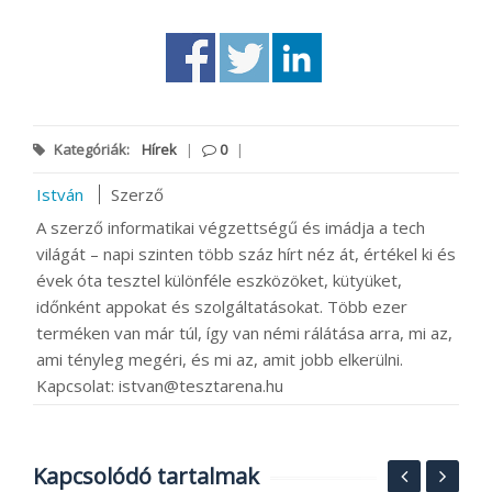
Kategóriák:
Hírek
|
0
|
István
Szerző
A szerző informatikai végzettségű és imádja a tech
világát – napi szinten több száz hírt néz át, értékel ki és
évek óta tesztel különféle eszközöket, kütyüket,
időnként appokat és szolgáltatásokat. Több ezer
terméken van már túl, így van némi rálátása arra, mi az,
ami tényleg megéri, és mi az, amit jobb elkerülni.
Kapcsolat: istvan@tesztarena.hu
Kapcsolódó tartalmak