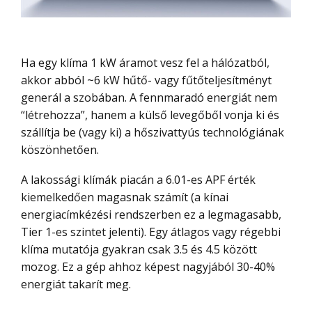
Ha egy klíma 1 kW áramot vesz fel a hálózatból,
akkor abból ~6 kW hűtő- vagy fűtőteljesítményt
generál a szobában. A fennmaradó energiát nem
“létrehozza”, hanem a külső levegőből vonja ki és
szállítja be (vagy ki) a hőszivattyús technológiának
köszönhetően.
A lakossági klímák piacán a 6.01-es APF érték
kiemelkedően magasnak számít (a kínai
energiacímkézési rendszerben ez a legmagasabb,
Tier 1-es szintet jelenti). Egy átlagos vagy régebbi
klíma mutatója gyakran csak 3.5 és 4.5 között
mozog. Ez a gép ahhoz képest nagyjából 30-40%
energiát takarít meg.