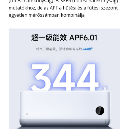
(fűtési hatékonyság) és SEER (hűtési hatékonyság)
mutatókhoz, de az APF a hűtési és a fűtési szezont
egyetlen mérőszámban kombinálja.