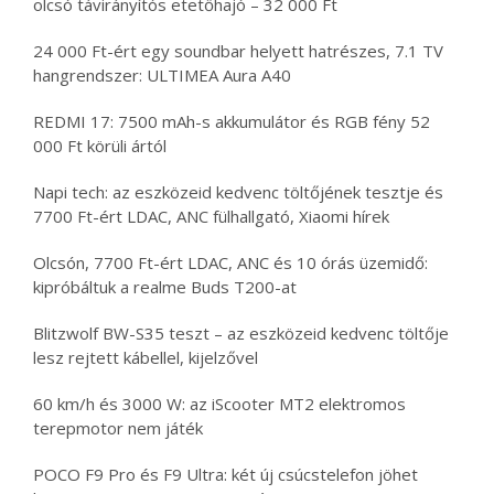
olcsó távirányítós etetőhajó – 32 000 Ft
24 000 Ft-ért egy soundbar helyett hatrészes, 7.1 TV
hangrendszer: ULTIMEA Aura A40
REDMI 17: 7500 mAh-s akkumulátor és RGB fény 52
000 Ft körüli ártól
Napi tech: az eszközeid kedvenc töltőjének tesztje és
7700 Ft-ért LDAC, ANC fülhallgató, Xiaomi hírek
Olcsón, 7700 Ft-ért LDAC, ANC és 10 órás üzemidő:
kipróbáltuk a realme Buds T200-at
Blitzwolf BW-S35 teszt – az eszközeid kedvenc töltője
lesz rejtett kábellel, kijelzővel
60 km/h és 3000 W: az iScooter MT2 elektromos
terepmotor nem játék
POCO F9 Pro és F9 Ultra: két új csúcstelefon jöhet