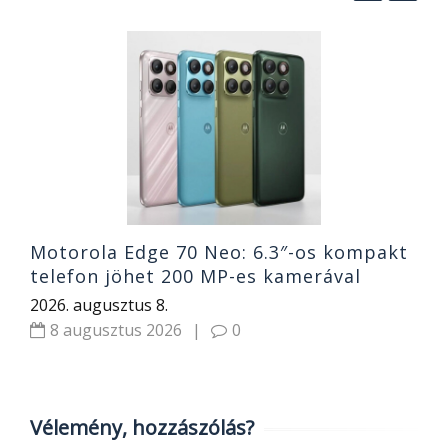
a,
R
R
2
Motorola Edge 70 Neo: 6.3″-os kompakt
telefon jöhet 200 MP-es kamerával
2026. augusztus 8.
8 augusztus 2026
|
0
Vélemény, hozzászólás?