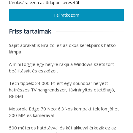
tárolására ezen az űrlapon keresztül
Friss tartalmak
Saját ábrákat is kirajzol ez az okos kerékpáros hátsó
lámpa
A miniToggle egy helyre rakja a Windows szétszórt
beállításait és eszközeit
Tech tippek: 24 000 Ft-ért egy soundbar helyett
hatrészes TV hangrendszer, távirányítós etetőhajó,
REDMI
Motorola Edge 70 Neo: 6.3″-os kompakt telefon jöhet
200 MP-es kamerával
500 méteres hatótávval és két akkuval érkezik ez az