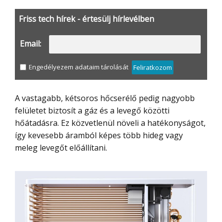
Friss tech hírek - értesülj hírlevélben
Email:
Engedélyezem adataim tárolását
Feliratkozom
A vastagabb, kétsoros hőcserélő pedig nagyobb
felületet biztosít a gáz és a levegő közötti
hőátadásra. Ez közvetlenül növeli a hatékonyságot,
így kevesebb áramból képes több hideg vagy
meleg levegőt előállítani.