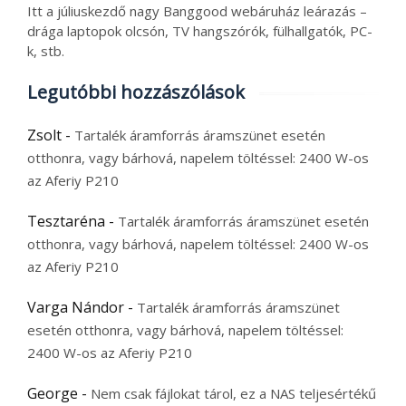
Itt a júliuskezdő nagy Banggood webáruház leárazás –
drága laptopok olcsón, TV hangszórók, fülhallgatók, PC-
k, stb.
Legutóbbi hozzászólások
Zsolt
-
Tartalék áramforrás áramszünet esetén
otthonra, vagy bárhová, napelem töltéssel: 2400 W-os
az Aferiy P210
Tesztaréna
-
Tartalék áramforrás áramszünet esetén
otthonra, vagy bárhová, napelem töltéssel: 2400 W-os
az Aferiy P210
Varga Nándor
-
Tartalék áramforrás áramszünet
esetén otthonra, vagy bárhová, napelem töltéssel:
2400 W-os az Aferiy P210
George
-
Nem csak fájlokat tárol, ez a NAS teljesértékű