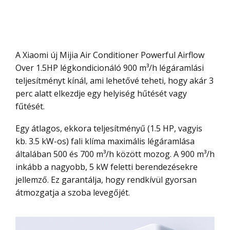
A Xiaomi új Mijia Air Conditioner Powerful Airflow
Over 1.5HP légkondicionáló 900 m³/h légáramlási
teljesítményt kínál, ami lehetővé teheti, hogy akár 3
perc alatt elkezdje egy helyiség hűtését vagy
fűtését.
Egy átlagos, ekkora teljesítményű (1.5 HP, vagyis
kb. 3.5 kW-os) fali klíma maximális légáramlása
általában 500 és 700 m³/h között mozog. A 900 m³/h
inkább a nagyobb, 5 kW feletti berendezésekre
jellemző. Ez garantálja, hogy rendkívül gyorsan
átmozgatja a szoba levegőjét.