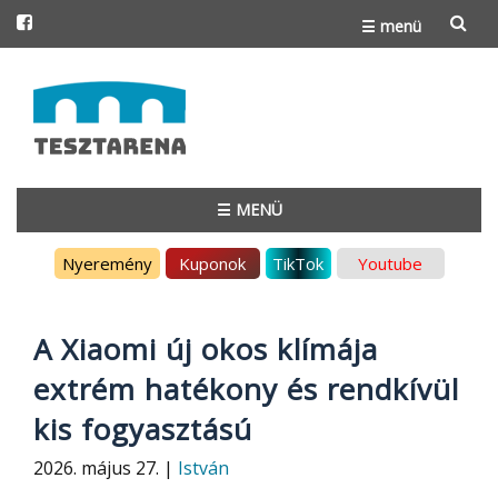
☰ menü
Skip
to
content
☰ MENÜ
Skip
Nyeremény
Kuponok
TikTok
Youtube
to
content
A Xiaomi új okos klímája
extrém hatékony és rendkívül
kis fogyasztású
2026. május 27. |
István