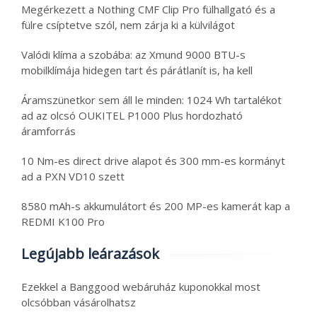
Megérkezett a Nothing CMF Clip Pro fülhallgató és a
fülre csíptetve szól, nem zárja ki a külvilágot
Valódi klíma a szobába: az Xmund 9000 BTU-s
mobilklímája hidegen tart és párátlanít is, ha kell
Áramszünetkor sem áll le minden: 1024 Wh tartalékot
ad az olcsó OUKITEL P1000 Plus hordozható
áramforrás
10 Nm-es direct drive alapot és 300 mm-es kormányt
ad a PXN VD10 szett
8580 mAh-s akkumulátort és 200 MP-es kamerát kap a
REDMI K100 Pro
Legújabb leárazások
Ezekkel a Banggood webáruház kuponokkal most
olcsóbban vásárolhatsz