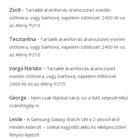
Zsolt
-
Tartalék áramforrás áramszünet esetén
otthonra, vagy bárhová, napelem töltéssel: 2400 W-os
az Aferiy P210
Tesztaréna
-
Tartalék áramforrás áramszünet esetén
otthonra, vagy bárhová, napelem töltéssel: 2400 W-os
az Aferiy P210
Varga Nándor
-
Tartalék áramforrás áramszünet
esetén otthonra, vagy bárhová, napelem töltéssel:
2400 W-os az Aferiy P210
George
-
Nem csak fájlokat tárol, ez a NAS teljesértékű
számítógép is
Leslie
-
A Samsung Galaxy Watch Ultra 2 okosóráról
minden kiderült – sokkal nagyobb akku és elképesztően
fényes kijelző!