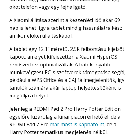
okostelefon vagy egy fejhallgató.
A Xiaomi állítása szerint a készenléti idő akár 69
nap is lehet, így a tablet mindig használatra kész,
amikor előkerül a táskából.
A tablet egy 12.1″ méretű, 2.5K felbontású kijelzőt
kapott, amelyet kifejezetten a Xiaomi HyperOS
rendszerhez optimalizáltak. A hatékonyabb
munkavégzést PC-s szoftverek támogatása segíti,
például a WPS Office és a CAJ fájlmegjelenítők, így
tanulók számára akár laptop helyettesítőként is
megállja a helyét.
Jelenleg a REDMI Pad 2 Pro Harry Potter Edition
egyelőre kizárólag a kínai piacon érhető el, de a
REDMI Pad 2 Pro
már most is kapható itt
, de a
Harry Potter tematikus megjelenés nélkül.