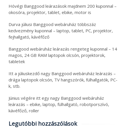
Hóvégi Banggood leárazások majdnem 200 kuponnal –
okosóra, projektor, tablet, ebike, motor is
Durva júliusi Banggood webáruház többszáz
kedvezmény kuponnal – laptop, tablet, PC, projektor,
fejhallgató, kávéfőző
Banggood webáruház leárazás rengeteg kuponnal – 14
magos, 24 GB RAM laptopok olcsón, projektorok,
tabletek
Itt a júliuskezdő nagy Banggood webáruház leárazás –
drága laptopok olcsón, TV hangszórók, fülhallgatók, PC-
k, stb.
Június végére itt egy nagy Banggood webáruház
leárazás – ebike, laptop, fülhallgató, robotporszívó,
kávéfőző, roller
Legutóbbi hozzászólások