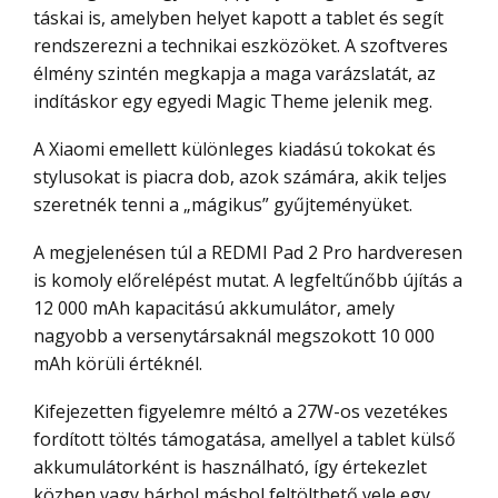
táskai is, amelyben helyet kapott a tablet és segít
rendszerezni a technikai eszközöket. A szoftveres
élmény szintén megkapja a maga varázslatát, az
indításkor egy egyedi Magic Theme jelenik meg.
A Xiaomi emellett különleges kiadású tokokat és
stylusokat is piacra dob, azok számára, akik teljes
szeretnék tenni a „mágikus” gyűjteményüket.
A megjelenésen túl a REDMI Pad 2 Pro hardveresen
is komoly előrelépést mutat. A legfeltűnőbb újítás a
12 000 mAh kapacitású akkumulátor, amely
nagyobb a versenytársaknál megszokott 10 000
mAh körüli értéknél.
Kifejezetten figyelemre méltó a 27W-os vezetékes
fordított töltés támogatása, amellyel a tablet külső
akkumulátorként is használható, így értekezlet
közben vagy bárhol máshol feltölthető vele egy