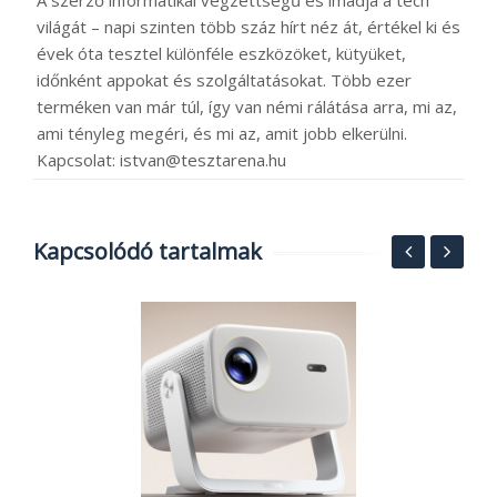
A szerző informatikai végzettségű és imádja a tech
világát – napi szinten több száz hírt néz át, értékel ki és
évek óta tesztel különféle eszközöket, kütyüket,
időnként appokat és szolgáltatásokat. Több ezer
terméken van már túl, így van némi rálátása arra, mi az,
ami tényleg megéri, és mi az, amit jobb elkerülni.
Kapcsolat: istvan@tesztarena.hu
Kapcsolódó tartalmak
.-
M
f
n
2