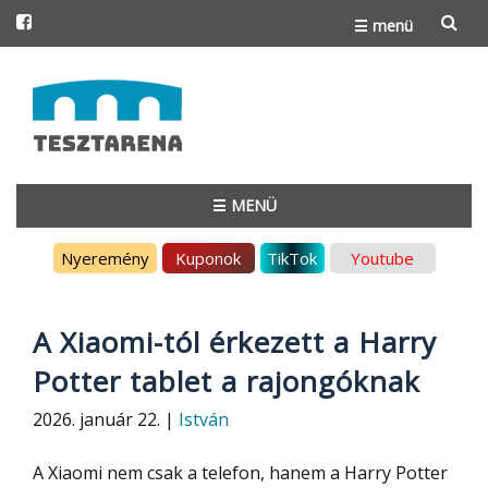
☰ menü
Skip
to
content
☰ MENÜ
Skip
Nyeremény
Kuponok
TikTok
Youtube
to
content
A Xiaomi-tól érkezett a Harry
Potter tablet a rajongóknak
2026. január 22. |
István
A Xiaomi nem csak a telefon, hanem a Harry Potter