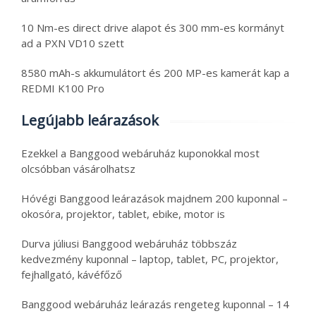
10 Nm-es direct drive alapot és 300 mm-es kormányt
ad a PXN VD10 szett
8580 mAh-s akkumulátort és 200 MP-es kamerát kap a
REDMI K100 Pro
Legújabb leárazások
Ezekkel a Banggood webáruház kuponokkal most
olcsóbban vásárolhatsz
Hóvégi Banggood leárazások majdnem 200 kuponnal –
okosóra, projektor, tablet, ebike, motor is
Durva júliusi Banggood webáruház többszáz
kedvezmény kuponnal – laptop, tablet, PC, projektor,
fejhallgató, kávéfőző
Banggood webáruház leárazás rengeteg kuponnal – 14