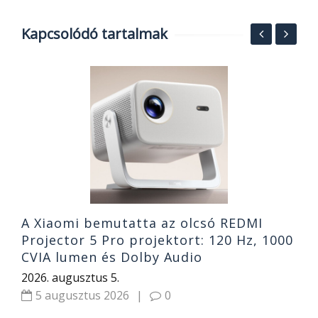
Kapcsolódó tartalmak
.-
M
f
n
2
A Xiaomi bemutatta az olcsó REDMI
Projector 5 Pro projektort: 120 Hz, 1000
CVIA lumen és Dolby Audio
2026. augusztus 5.
5 augusztus 2026
|
0