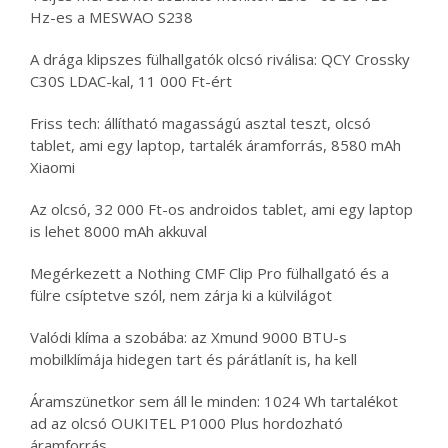
Hz-es a MESWAO S238
A drága klipszes fülhallgatók olcsó riválisa: QCY Crossky
C30S LDAC-kal, 11 000 Ft-ért
Friss tech: állítható magasságú asztal teszt, olcsó
tablet, ami egy laptop, tartalék áramforrás, 8580 mAh
Xiaomi
Az olcsó, 32 000 Ft-os androidos tablet, ami egy laptop
is lehet 8000 mAh akkuval
Megérkezett a Nothing CMF Clip Pro fülhallgató és a
fülre csíptetve szól, nem zárja ki a külvilágot
Valódi klíma a szobába: az Xmund 9000 BTU-s
mobilklímája hidegen tart és párátlanít is, ha kell
Áramszünetkor sem áll le minden: 1024 Wh tartalékot
ad az olcsó OUKITEL P1000 Plus hordozható
áramforrás