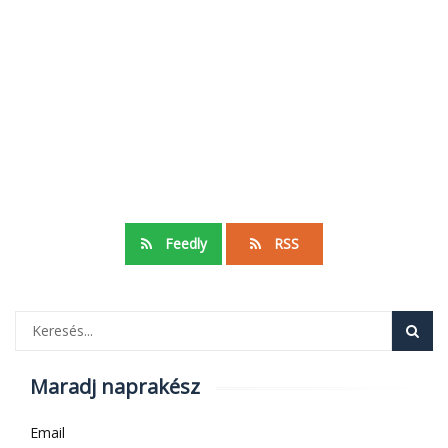
Feedly
RSS
Maradj naprakész
Email