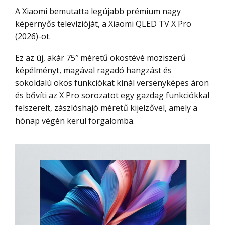
A Xiaomi bemutatta legújabb prémium nagy
képernyős televízióját, a Xiaomi QLED TV X Pro
(2026)-ot.
Ez az új, akár 75″ méretű okostévé moziszerű
képélményt, magával ragadó hangzást és
sokoldalú okos funkciókat kínál versenyképes áron
és bővíti az X Pro sorozatot egy gazdag funkciókkal
felszerelt, zászlóshajó méretű kijelzővel, amely a
hónap végén kerül forgalomba.