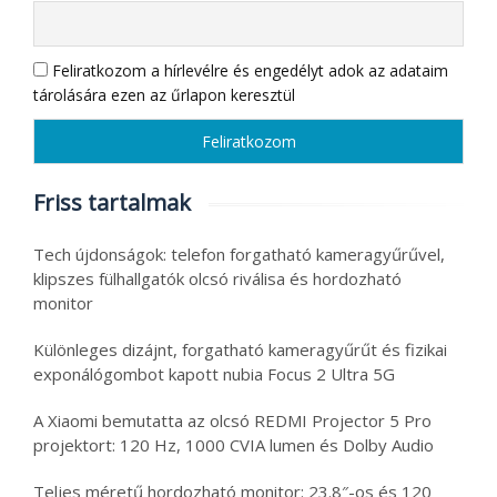
Feliratkozom a hírlevélre és engedélyt adok az adataim
tárolására ezen az űrlapon keresztül
Friss tartalmak
Tech újdonságok: telefon forgatható kameragyűrűvel,
klipszes fülhallgatók olcsó riválisa és hordozható
monitor
Különleges dizájnt, forgatható kameragyűrűt és fizikai
exponálógombot kapott nubia Focus 2 Ultra 5G
A Xiaomi bemutatta az olcsó REDMI Projector 5 Pro
projektort: 120 Hz, 1000 CVIA lumen és Dolby Audio
Teljes méretű hordozható monitor: 23.8″-os és 120