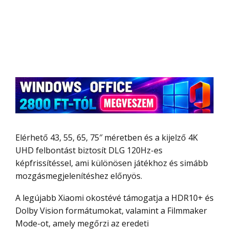
Elérhető 43, 55, 65, 75″ méretben és a kijelző 4K
UHD felbontást biztosít DLG 120Hz-es
képfrissítéssel, ami különösen játékhoz és simább
mozgásmegjelenítéshez előnyös.
A legújabb Xiaomi okostévé támogatja a HDR10+ és
Dolby Vision formátumokat, valamint a Filmmaker
Mode-ot, amely megőrzi az eredeti