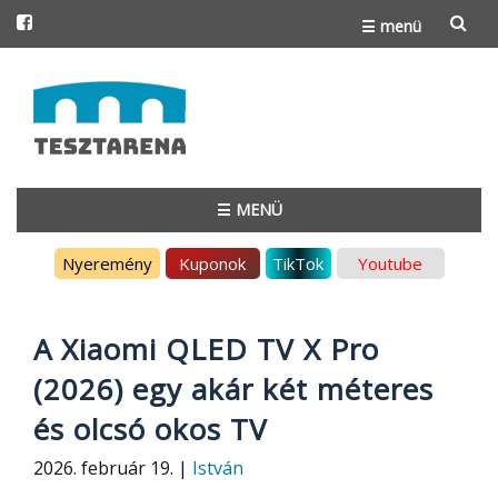
☰ menü
Skip
to
content
☰ MENÜ
Skip
Nyeremény
Kuponok
TikTok
Youtube
to
content
A Xiaomi QLED TV X Pro
(2026) egy akár két méteres
és olcsó okos TV
2026. február 19. |
István