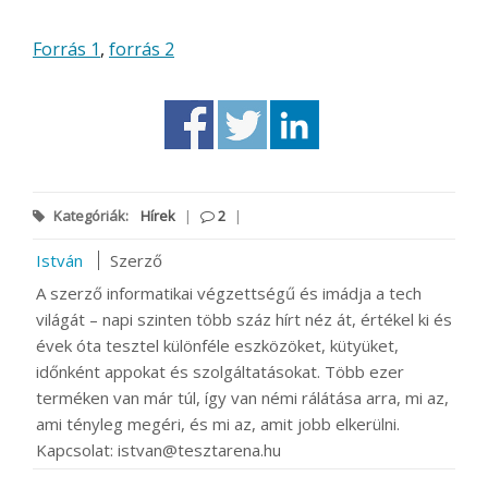
Forrás 1
,
forrás 2
Kategóriák:
Hírek
|
2
|
István
Szerző
A szerző informatikai végzettségű és imádja a tech
világát – napi szinten több száz hírt néz át, értékel ki és
évek óta tesztel különféle eszközöket, kütyüket,
időnként appokat és szolgáltatásokat. Több ezer
terméken van már túl, így van némi rálátása arra, mi az,
ami tényleg megéri, és mi az, amit jobb elkerülni.
Kapcsolat: istvan@tesztarena.hu