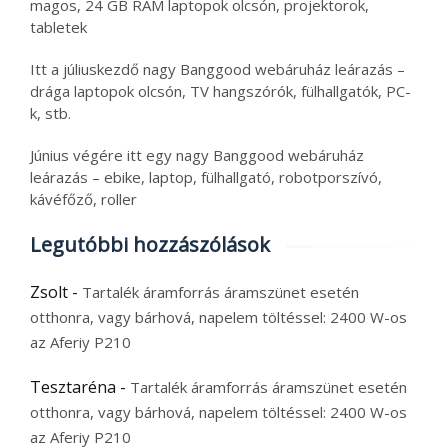
magos, 24 GB RAM laptopok olcsón, projektorok,
tabletek
Itt a júliuskezdő nagy Banggood webáruház leárazás –
drága laptopok olcsón, TV hangszórók, fülhallgatók, PC-
k, stb.
Június végére itt egy nagy Banggood webáruház
leárazás – ebike, laptop, fülhallgató, robotporszívó,
kávéfőző, roller
Legutóbbi hozzászólások
Zsolt
-
Tartalék áramforrás áramszünet esetén
otthonra, vagy bárhová, napelem töltéssel: 2400 W-os
az Aferiy P210
Tesztaréna
-
Tartalék áramforrás áramszünet esetén
otthonra, vagy bárhová, napelem töltéssel: 2400 W-os
az Aferiy P210