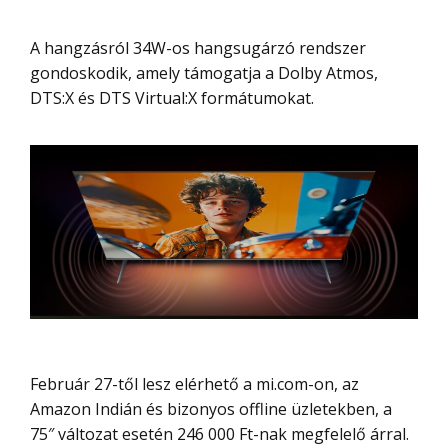
A hangzásról 34W-os hangsugárzó rendszer
gondoskodik, amely támogatja a Dolby Atmos,
DTS:X és DTS Virtual:X formátumokat.
Február 27-től lesz elérhető a mi.com-on, az
Amazon Indián és bizonyos offline üzletekben, a
75″ változat esetén 246 000 Ft-nak megfelelő árral.