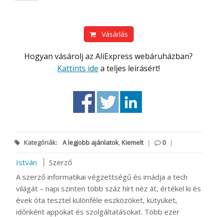
Vásárlás
Hogyan vásárolj az AliExpress webáruházban?
Kattints ide
a teljes leírásért!
Kategóriák:
A legjobb ajánlatok
,
Kiemelt
|
0
|
István
Szerző
A szerző informatikai végzettségű és imádja a tech
világát – napi szinten több száz hírt néz át, értékel ki és
évek óta tesztel különféle eszközöket, kütyüket,
időnként appokat és szolgáltatásokat. Több ezer