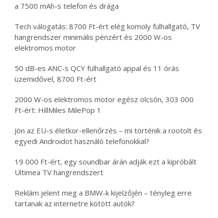
a 7500 mAh-s telefon és drága
Tech válogatás: 8700 Ft-ért elég komoly fülhallgató, TV
hangrendszer minimális pénzért és 2000 W-os
elektromos motor
50 dB-es ANC-s QCY fülhallgató appal és 11 órás
üzemidővel, 8700 Ft-ért
2000 W-os elektromos motor egész olcsón, 303 000
Ft-ért: HillMiles MilePop 1
Jön az EU-s életkor-ellenőrzés – mi történik a rootolt és
egyedi Androidot használó telefonokkal?
19 000 Ft-ért, egy soundbar árán adják ezt a kipróbált
Ultimea TV hangrendszert
Reklám jelent meg a BMW-k kijelzőjén – tényleg erre
tartanak az internetre kötött autók?