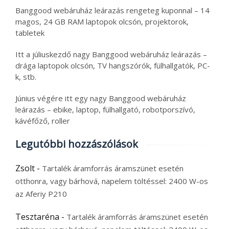
Banggood webáruház leárazás rengeteg kuponnal – 14
magos, 24 GB RAM laptopok olcsón, projektorok,
tabletek
Itt a júliuskezdő nagy Banggood webáruház leárazás –
drága laptopok olcsón, TV hangszórók, fülhallgatók, PC-
k, stb.
Június végére itt egy nagy Banggood webáruház
leárazás – ebike, laptop, fülhallgató, robotporszívó,
kávéfőző, roller
Legutóbbi hozzászólások
Zsolt
-
Tartalék áramforrás áramszünet esetén
otthonra, vagy bárhová, napelem töltéssel: 2400 W-os
az Aferiy P210
Tesztaréna
-
Tartalék áramforrás áramszünet esetén