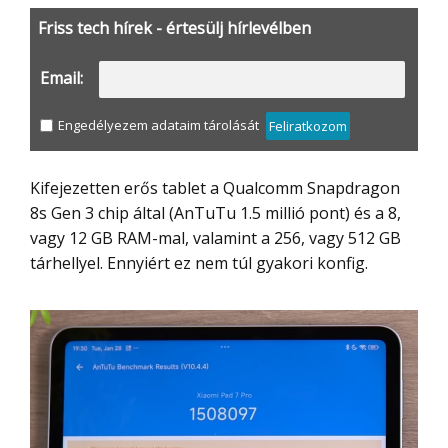
Friss tech hírek - értesülj hírlevélben
Email:
Engedélyezem adataim tárolását
Feliratkozom
Kifejezetten erős tablet a Qualcomm Snapdragon
8s Gen 3 chip által (AnTuTu 1.5 millió pont) és a 8,
vagy 12 GB RAM-mal, valamint a 256, vagy 512 GB
tárhellyel. Ennyiért ez nem túl gyakori konfig.