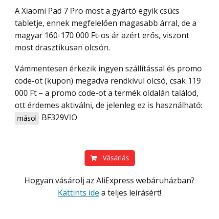
A Xiaomi Pad 7 Pro most a gyártó egyik csúcs
tabletje, ennek megfelelően magasabb árral, de a
magyar 160-170 000 Ft-os ár azért erős, viszont
most drasztikusan olcsón.
Vámmentesen érkezik ingyen szállítással és promo
code-ot (kupon) megadva rendkívül olcsó, csak 119
000 Ft – a promo code-ot a termék oldalán találod,
ott érdemes aktiválni, de jelenleg ez is használható:
BF329VIO
másol
Vásárlás
Hogyan vásárolj az AliExpress webáruházban?
Kattints ide
a teljes leírásért!