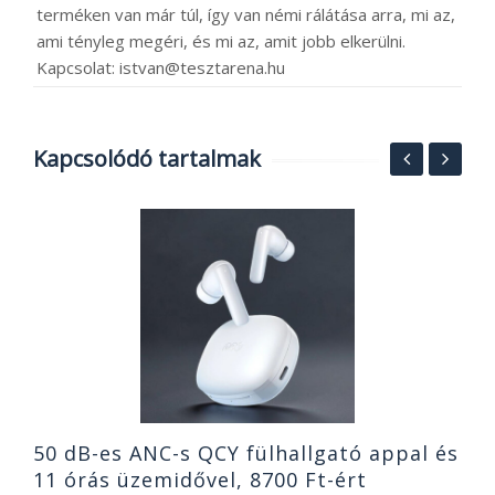
terméken van már túl, így van némi rálátása arra, mi az,
ami tényleg megéri, és mi az, amit jobb elkerülni.
Kapcsolat: istvan@tesztarena.hu
Kapcsolódó tartalmak
1
g
e
h
2
50 dB-es ANC-s QCY fülhallgató appal és
11 órás üzemidővel, 8700 Ft-ért