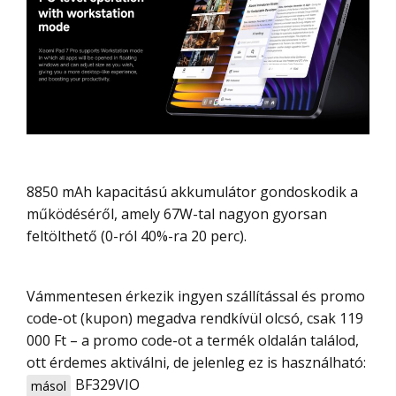
8850 mAh kapacitású akkumulátor gondoskodik a
működéséről, amely 67W-tal nagyon gyorsan
feltölthető (0-ról 40%-ra 20 perc).
Vámmentesen érkezik ingyen szállítással és promo
code-ot (kupon) megadva rendkívül olcsó, csak 119
000 Ft – a promo code-ot a termék oldalán találod,
ott érdemes aktiválni, de jelenleg ez is használható:
BF329VIO
másol