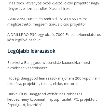
Friss tech: látványos okos kijelző, olcsó projektor nagy
fényerővel, izmos roller, Xiaomi hírek
2200 ANSI Lumen és Android TV: a DESS C5Pro
megfizethető, mégsem tipikus olcsó projektor
A DRILLPRO P30 egy olcsó, 7000 Ft-os, akkumulátoros
kézi légfúvó öt fejjel
Legújabb leárazások
Ezekkel a Banggood webáruház kuponokkal most
olcsóbban vásárolhatsz
Hóvégi Banggood leárazások majdnem 200 kuponnal –
okosóra, projektor, tablet, ebike, motor is
Durva júliusi Banggood webáruház többszáz
kedvezmény kuponnal – laptop, tablet, PC, projektor,
fejhallgató, kávéfőző