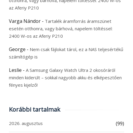
otthonra, vagy bárhová, napelem töltéssel: 2400 W-os
az Aferiy P210
Varga Nándor
-
Tartalék áramforrás áramszünet
esetén otthonra, vagy bárhová, napelem töltéssel:
2400 W-os az Aferiy P210
George
-
Nem csak fájlokat tárol, ez a NAS teljesértékű
számítógép is
Leslie
-
A Samsung Galaxy Watch Ultra 2 okosóráról
minden kiderült – sokkal nagyobb akku és elképesztően
fényes kijelző!
Korábbi tartalmak
2026. augusztus
(99)