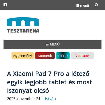
☰ menü
Skip
to
content
☰ MENÜ
Skip
Nyeremény
Kuponok
TikTok
Youtube
to
content
A Xiaomi Pad 7 Pro a létező
egyik legjobb tablet és most
iszonyat olcsó
2025. november 21. |
István